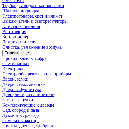
Смесители
Трубы для воды и канализации
Шланги, подводка
Электротовары, свет и климат
Выключатели и светорегуляторы
Элементы питания
Вентиляция
Кондиционеры
Лампочки и ленты
Очистка, увлажнение воздуха
Показать еще
Провод, кабель, гофры
Светильники
Электрика
Электрообогревательные приборы
Двери, замки
Двери межкомнатные
Дверная фурнитура
Доводчики, ограничители
Замки, защелки
Комплектующие к дверям
Сад, огород и дача
Луковицы, рассада
Семена и саженцы
Грунты, дренаж, удобрения