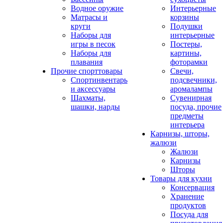
Водное оружие
Интерьерные
Матрасы и
корзины
круги
Подушки
Наборы для
интерьерные
игры в песок
Постеры,
Наборы для
картины,
плавания
фоторамки
Прочие спорттовары
Свечи,
Спортинвентарь
подсвечники,
и аксессуары
аромалампы
Шахматы,
Сувенирная
шашки, нарды
посуда, прочие
предметы
интерьера
Карнизы, шторы,
жалюзи
Жалюзи
Карнизы
Шторы
Товары для кухни
Консервация
Хранение
продуктов
Посуда для