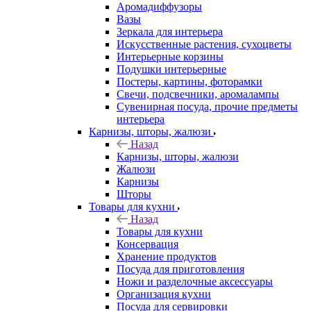
Аромадиффузоры
Вазы
Зеркала для интерьера
Искусственные растения, сухоцветы
Интерьерные корзины
Подушки интерьерные
Постеры, картины, фоторамки
Свечи, подсвечники, аромалампы
Сувенирная посуда, прочие предметы
интерьера
Карнизы, шторы, жалюзи
Назад
Карнизы, шторы, жалюзи
Жалюзи
Карнизы
Шторы
Товары для кухни
Назад
Товары для кухни
Консервация
Хранение продуктов
Посуда для приготовления
Ножи и разделочные аксессуары
Организация кухни
Посуда для сервировки