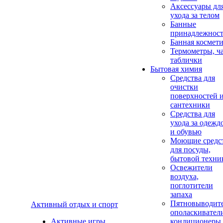
Аксеcсуары дл
ухода за телом
Банные
принадлежнос
Банная космет
Термометры, ч
таблички
Бытовая химия
Средства для
очистки
поверхностей 
сантехники
Средства для
ухода за одежд
и обувью
Моющие средс
для посуды,
бытовой техни
Освежители
воздуха,
поглотители
запаха
Пятновыводите
Активный отдых и спорт
ополаскивател
Активные игры
кондиционеры