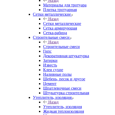
Назад
Материалы для тротуара
Плитка тротуарная
Сетки металлические
Назад
Сетки металлические
Сетка армирующая
Сетка-рабица
Строительные смеси
Назад
Строительные смеси
Гипс
Декоративная штукатурка
Затирки
Известь
Клеи сухие
Наливные полы
Щебень, песок и другое
Цемент
Шпатлевочные смеси
Штукатурка строительная
Утеплитель, изоляция
Назад
Утеплитель, изоляция
Жидкая теплоизоляция