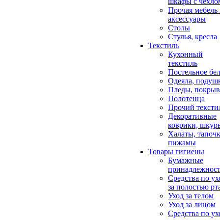
шкафы с чехло
Прочая мебель
аксессуары
Столы
Стулья, кресла
Текстиль
Кухонный
текстиль
Постельное бел
Одеяла, подуш
Пледы, покрыв
Полотенца
Прочий тексти
Декоративные
коврики, шкур
Халаты, тапочк
пижамы
Товары гигиены
Бумажные
принадлежнос
Средства по ух
за полостью рт
Уход за телом
Уход за лицом
Средства по ух