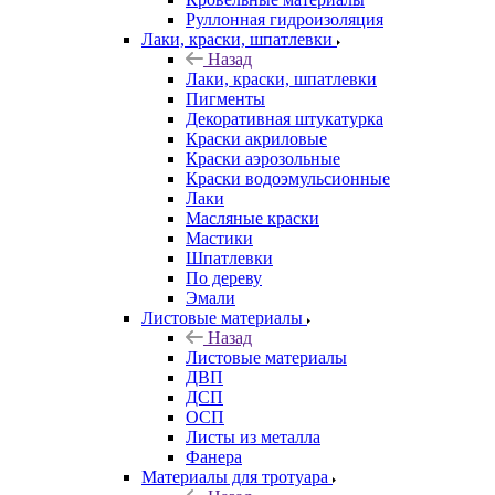
Руллонная гидроизоляция
Лаки, краски, шпатлевки
Назад
Лаки, краски, шпатлевки
Пигменты
Декоративная штукатурка
Краски акриловые
Краски аэрозольные
Краски водоэмульсионные
Лаки
Масляные краски
Мастики
Шпатлевки
По дереву
Эмали
Листовые материалы
Назад
Листовые материалы
ДВП
ДСП
ОСП
Листы из металла
Фанера
Материалы для тротуара