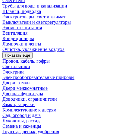
Смесители
Трубы для воды и канализации
Шланги, подводка
Электротовары, свет и климат
Выключатели и светорегуляторы
Элементы питания
Вентиляция
Кондиционеры
Лампочки и ленты
Очистка, увлажнение воздуха
Показать еще
Провод, кабель, гофры
Светильники
Электрика
Электрообогревательные приборы
Двери, замки
Двери межкомнатные
Дверная фурнитура
Доводчики, ограничители
Замки, защелки
Комплектующие к дверям
Сад, огород и дача
Луковицы, рассада
Семена и саженцы
Грунты, дренаж, удобрения