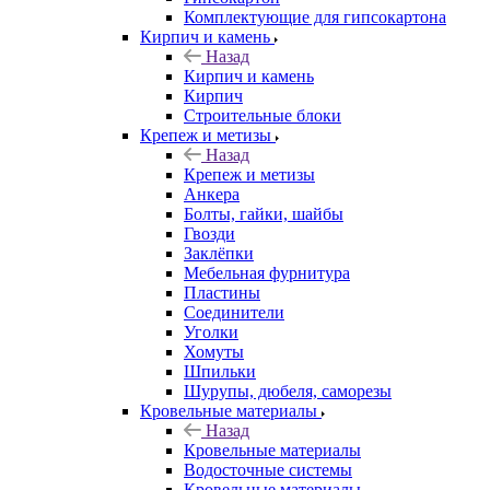
Комплектующие для гипсокартона
Кирпич и камень
Назад
Кирпич и камень
Кирпич
Строительные блоки
Крепеж и метизы
Назад
Крепеж и метизы
Анкера
Болты, гайки, шайбы
Гвозди
Заклёпки
Мебельная фурнитура
Пластины
Соединители
Уголки
Хомуты
Шпильки
Шурупы, дюбеля, саморезы
Кровельные материалы
Назад
Кровельные материалы
Водосточные системы
Кровельные материалы