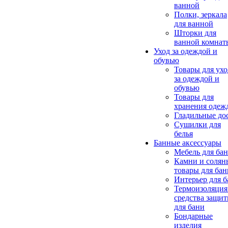
ванной
Полки, зеркала
для ванной
Шторки для
ванной комнат
Уход за одеждой и
обувью
Товары для ухо
за одеждой и
обувью
Товары для
хранения одеж
Гладильные до
Сушилки для
белья
Банные аксессуары
Мебель для ба
Камни и солян
товары для бан
Интерьер для 
Термоизоляция
средства защи
для бани
Бондарные
изделия