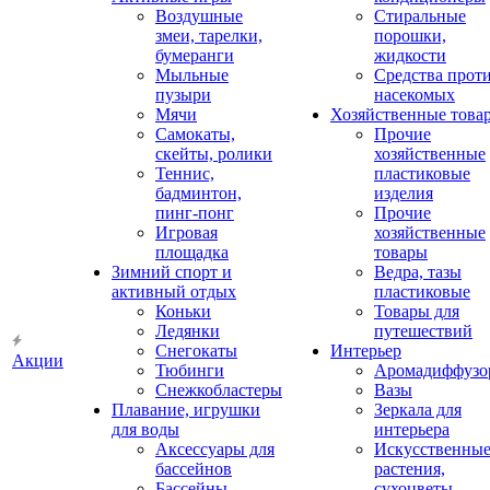
Воздушные
Стиральные
змеи, тарелки,
порошки,
бумеранги
жидкости
Мыльные
Средства прот
пузыри
насекомых
Мячи
Хозяйственные това
Самокаты,
Прочие
скейты, ролики
хозяйственные
Теннис,
пластиковые
бадминтон,
изделия
пинг-понг
Прочие
Игровая
хозяйственные
площадка
товары
Зимний спорт и
Ведра, тазы
активный отдых
пластиковые
Коньки
Товары для
Ледянки
путешествий
Снегокаты
Интерьер
Акции
Тюбинги
Аромадиффузо
Снежкобластеры
Вазы
Плавание, игрушки
Зеркала для
для воды
интерьера
Аксессуары для
Искусственны
бассейнов
растения,
Бассейны
сухоцветы