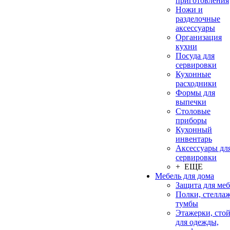
приготовления
Ножи и
разделочные
аксессуары
Организация
кухни
Посуда для
сервировки
Кухонные
расходники
Формы для
выпечки
Столовые
приборы
Кухонный
инвентарь
Аксессуары дл
сервировки
+ ЕЩЕ
Мебель для дома
Защита для ме
Полки, стеллаж
тумбы
Этажерки, сто
для одежды,