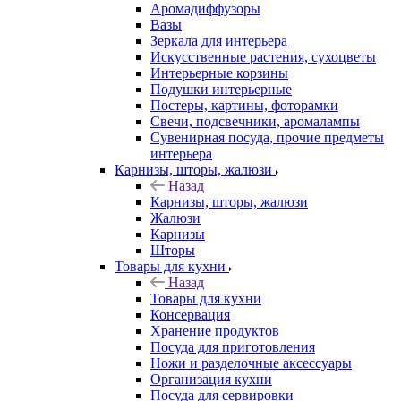
Аромадиффузоры
Вазы
Зеркала для интерьера
Искусственные растения, сухоцветы
Интерьерные корзины
Подушки интерьерные
Постеры, картины, фоторамки
Свечи, подсвечники, аромалампы
Сувенирная посуда, прочие предметы
интерьера
Карнизы, шторы, жалюзи
Назад
Карнизы, шторы, жалюзи
Жалюзи
Карнизы
Шторы
Товары для кухни
Назад
Товары для кухни
Консервация
Хранение продуктов
Посуда для приготовления
Ножи и разделочные аксессуары
Организация кухни
Посуда для сервировки