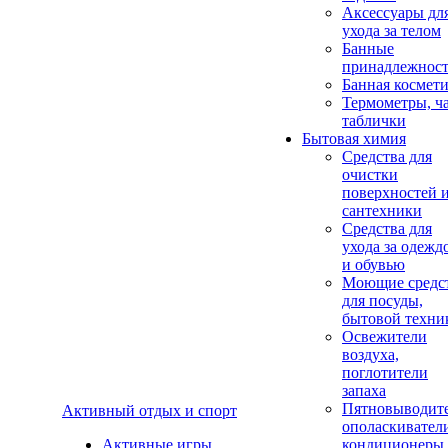
Аксеcсуары дл
ухода за телом
Банные
принадлежнос
Банная космет
Термометры, ч
таблички
Бытовая химия
Средства для
очистки
поверхностей 
сантехники
Средства для
ухода за одежд
и обувью
Моющие средс
для посуды,
бытовой техни
Освежители
воздуха,
поглотители
запаха
Пятновыводите
Активный отдых и спорт
ополаскивател
Активные игры
кондиционеры