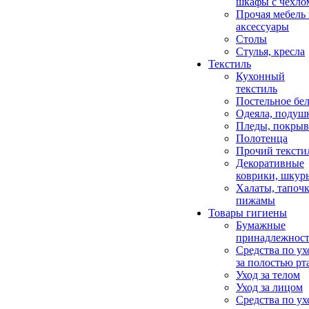
шкафы с чехло
Прочая мебель
аксессуары
Столы
Стулья, кресла
Текстиль
Кухонный
текстиль
Постельное бел
Одеяла, подуш
Пледы, покрыв
Полотенца
Прочий тексти
Декоративные
коврики, шкур
Халаты, тапочк
пижамы
Товары гигиены
Бумажные
принадлежнос
Средства по ух
за полостью рт
Уход за телом
Уход за лицом
Средства по ух