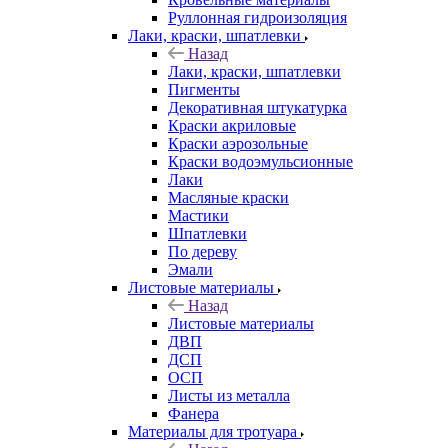
Руллонная гидроизоляция
Лаки, краски, шпатлевки
Назад
Лаки, краски, шпатлевки
Пигменты
Декоративная штукатурка
Краски акриловые
Краски аэрозольные
Краски водоэмульсионные
Лаки
Масляные краски
Мастики
Шпатлевки
По дереву
Эмали
Листовые материалы
Назад
Листовые материалы
ДВП
ДСП
ОСП
Листы из металла
Фанера
Материалы для тротуара