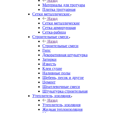
Назад
Материалы для тротуара
Плитка тротуарная
Сетки металлические
Назад
Сетки металлические
Сетка армирующая
Сетка-рабица
Строительные смеси
Назад
Строительные смеси
Гипс
Декоративная штукатурка
Затирки
Известь
Клеи сухие
Наливные полы
Щебень, песок и другое
Цемент
Шпатлевочные смеси
Штукатурка строительная
Утеплитель, изоляция
Назад
Утеплитель, изоляция
Жидкая теплоизоляция