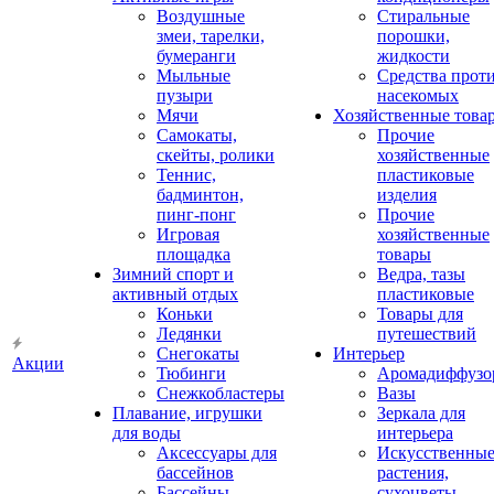
Воздушные
Стиральные
змеи, тарелки,
порошки,
бумеранги
жидкости
Мыльные
Средства прот
пузыри
насекомых
Мячи
Хозяйственные това
Самокаты,
Прочие
скейты, ролики
хозяйственные
Теннис,
пластиковые
бадминтон,
изделия
пинг-понг
Прочие
Игровая
хозяйственные
площадка
товары
Зимний спорт и
Ведра, тазы
активный отдых
пластиковые
Коньки
Товары для
Ледянки
путешествий
Снегокаты
Интерьер
Акции
Тюбинги
Аромадиффузо
Снежкобластеры
Вазы
Плавание, игрушки
Зеркала для
для воды
интерьера
Аксессуары для
Искусственны
бассейнов
растения,
Бассейны
сухоцветы