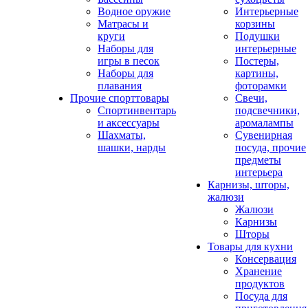
Водное оружие
Интерьерные
Матрасы и
корзины
круги
Подушки
Наборы для
интерьерные
игры в песок
Постеры,
Наборы для
картины,
плавания
фоторамки
Прочие спорттовары
Свечи,
Спортинвентарь
подсвечники,
и аксессуары
аромалампы
Шахматы,
Сувенирная
шашки, нарды
посуда, прочие
предметы
интерьера
Карнизы, шторы,
жалюзи
Жалюзи
Карнизы
Шторы
Товары для кухни
Консервация
Хранение
продуктов
Посуда для