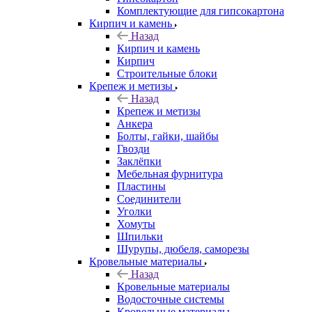
Комплектующие для гипсокартона
Кирпич и камень
Назад
Кирпич и камень
Кирпич
Строительные блоки
Крепеж и метизы
Назад
Крепеж и метизы
Анкера
Болты, гайки, шайбы
Гвозди
Заклёпки
Мебельная фурнитура
Пластины
Соединители
Уголки
Хомуты
Шпильки
Шурупы, дюбеля, саморезы
Кровельные материалы
Назад
Кровельные материалы
Водосточные системы
Кровельные материалы