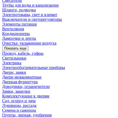
Смесители
Трубы для воды и канализации
Шланги, подводка
Электротовары, свет и климат
Выключатели и светорегуляторы
Элементы питания
Вентиляция
Кондиционеры
Лампочки и ленты
Очистка, увлажнение воздуха
Показать еще
Провод, кабель, гофры
Светильники
Электрика
Электрообогревательные приборы
Двери, замки
Двери межкомнатные
Дверная фурнитура
Доводчики, ограничители
Замки, защелки
Комплектующие к дверям
Сад, огород и дача
Луковицы, рассада
Семена и саженцы
Грунты, дренаж, удобрения