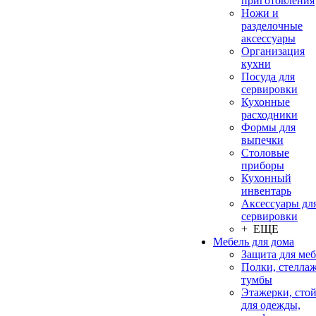
приготовления
Ножи и
разделочные
аксессуары
Организация
кухни
Посуда для
сервировки
Кухонные
расходники
Формы для
выпечки
Столовые
приборы
Кухонный
инвентарь
Аксессуары дл
сервировки
+ ЕЩЕ
Мебель для дома
Защита для ме
Полки, стеллаж
тумбы
Этажерки, сто
для одежды,