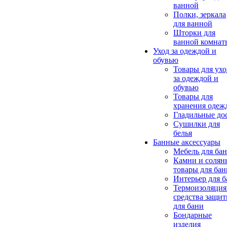
ванной
Полки, зеркала
для ванной
Шторки для
ванной комнат
Уход за одеждой и
обувью
Товары для ухо
за одеждой и
обувью
Товары для
хранения одеж
Гладильные до
Сушилки для
белья
Банные аксессуары
Мебель для ба
Камни и солян
товары для бан
Интерьер для 
Термоизоляция
средства защи
для бани
Бондарные
изделия