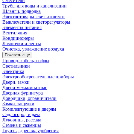
Смесители
Трубы для воды и канализации
Шланги, подводка
Электротовары, свет и климат
Выключатели и светорегуляторы
Элементы питания
Вентиляция
Кондиционеры
Лампочки и ленты
Очистка, увлажнение воздуха
Показать еще
Провод, кабель, гофры
Светильники
Электрика
Электрообогревательные приборы
Двери, замки
Двери межкомнатные
Дверная фурнитура
Доводчики, ограничители
Замки, защелки
Комплектующие к дверям
Сад, огород и дача
Луковицы, рассада
Семена и саженцы
Грунты, дренаж, удобрения