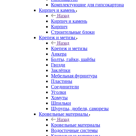
Комплектующие для гипсокартона
Кирпич и камень
Назад
Кирпич и камень
Кирпич
Строительные блоки
Крепеж и метизы
Назад
Крепеж и метизы
Анкера
Болты, гайки, шайбы
Гвозди
Заклёпки
Мебельная фурнитура
Пластины
Соединители
Уголки
Хомуты
Шпильки
Шурупы, дюбеля, саморезы
Кровельные материалы
Назад
Кровельные материалы
Водосточные системы
Кровельные материалы