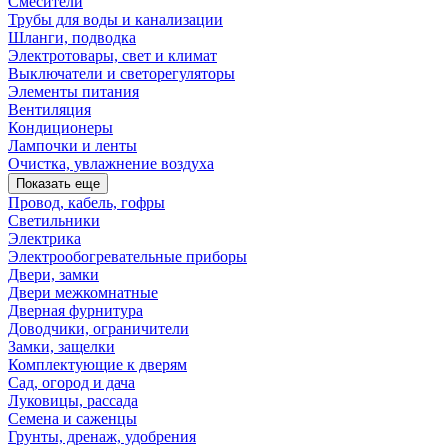
Смесители
Трубы для воды и канализации
Шланги, подводка
Электротовары, свет и климат
Выключатели и светорегуляторы
Элементы питания
Вентиляция
Кондиционеры
Лампочки и ленты
Очистка, увлажнение воздуха
Показать еще
Провод, кабель, гофры
Светильники
Электрика
Электрообогревательные приборы
Двери, замки
Двери межкомнатные
Дверная фурнитура
Доводчики, ограничители
Замки, защелки
Комплектующие к дверям
Сад, огород и дача
Луковицы, рассада
Семена и саженцы
Грунты, дренаж, удобрения