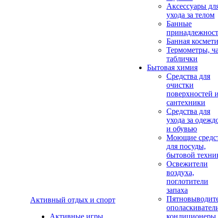
Аксеcсуары дл
ухода за телом
Банные
принадлежнос
Банная космет
Термометры, ч
таблички
Бытовая химия
Средства для
очистки
поверхностей 
сантехники
Средства для
ухода за одежд
и обувью
Моющие средс
для посуды,
бытовой техни
Освежители
воздуха,
поглотители
запаха
Пятновыводите
Активный отдых и спорт
ополаскивател
Активные игры
кондиционеры