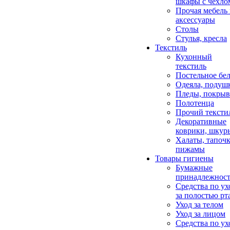
шкафы с чехло
Прочая мебель
аксессуары
Столы
Стулья, кресла
Текстиль
Кухонный
текстиль
Постельное бел
Одеяла, подуш
Пледы, покрыв
Полотенца
Прочий тексти
Декоративные
коврики, шкур
Халаты, тапочк
пижамы
Товары гигиены
Бумажные
принадлежнос
Средства по ух
за полостью рт
Уход за телом
Уход за лицом
Средства по ух