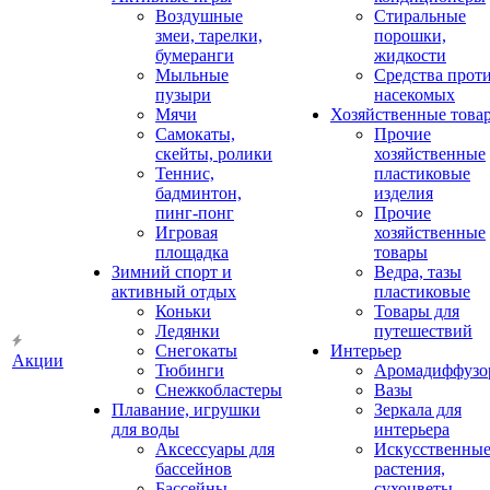
Воздушные
Стиральные
змеи, тарелки,
порошки,
бумеранги
жидкости
Мыльные
Средства прот
пузыри
насекомых
Мячи
Хозяйственные това
Самокаты,
Прочие
скейты, ролики
хозяйственные
Теннис,
пластиковые
бадминтон,
изделия
пинг-понг
Прочие
Игровая
хозяйственные
площадка
товары
Зимний спорт и
Ведра, тазы
активный отдых
пластиковые
Коньки
Товары для
Ледянки
путешествий
Снегокаты
Интерьер
Акции
Тюбинги
Аромадиффузо
Снежкобластеры
Вазы
Плавание, игрушки
Зеркала для
для воды
интерьера
Аксессуары для
Искусственны
бассейнов
растения,
Бассейны
сухоцветы