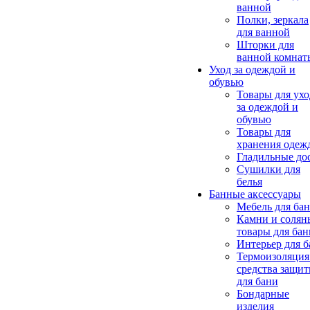
ванной
Полки, зеркала
для ванной
Шторки для
ванной комнат
Уход за одеждой и
обувью
Товары для ухо
за одеждой и
обувью
Товары для
хранения одеж
Гладильные до
Сушилки для
белья
Банные аксессуары
Мебель для ба
Камни и солян
товары для бан
Интерьер для 
Термоизоляция
средства защи
для бани
Бондарные
изделия