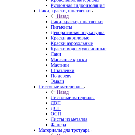
Руллонная гидроизоляция
Лаки, краски, шпатлевки
Назад
Лаки, краски, шпатлевки
Пигменты
Декоративная штукатурка
Краски акриловые
Краски аэрозольные
Краски водоэмульсионные
Лаки
Масляные краски
Мастики
Шпатлевки
По дереву
Эмали
Листовые материалы
Назад
Листовые материалы
ДВП
ДСП
ОСП
Листы из металла
Фанера
Материалы для тротуара