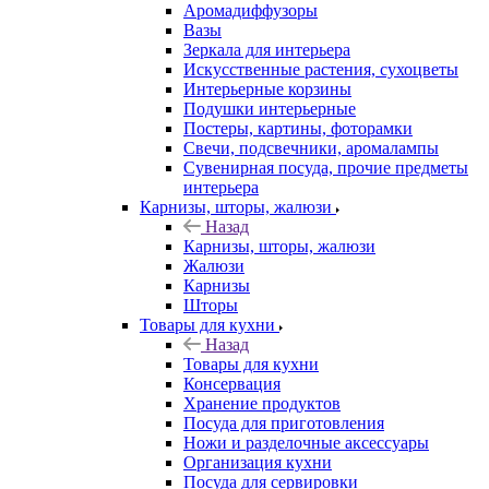
Аромадиффузоры
Вазы
Зеркала для интерьера
Искусственные растения, сухоцветы
Интерьерные корзины
Подушки интерьерные
Постеры, картины, фоторамки
Свечи, подсвечники, аромалампы
Сувенирная посуда, прочие предметы
интерьера
Карнизы, шторы, жалюзи
Назад
Карнизы, шторы, жалюзи
Жалюзи
Карнизы
Шторы
Товары для кухни
Назад
Товары для кухни
Консервация
Хранение продуктов
Посуда для приготовления
Ножи и разделочные аксессуары
Организация кухни
Посуда для сервировки