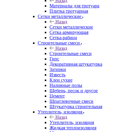
Назад
Материалы для тротуара
Плитка тротуарная
Сетки металлические
Назад
Сетки металлические
Сетка армирующая
Сетка-рабица
Строительные смеси
Назад
Строительные смеси
Гипс
Декоративная штукатурка
Затирки
Известь
Клеи сухие
Наливные полы
Щебень, песок и другое
Цемент
Шпатлевочные смеси
Штукатурка строительная
Утеплитель, изоляция
Назад
Утеплитель, изоляция
Жидкая теплоизоляция