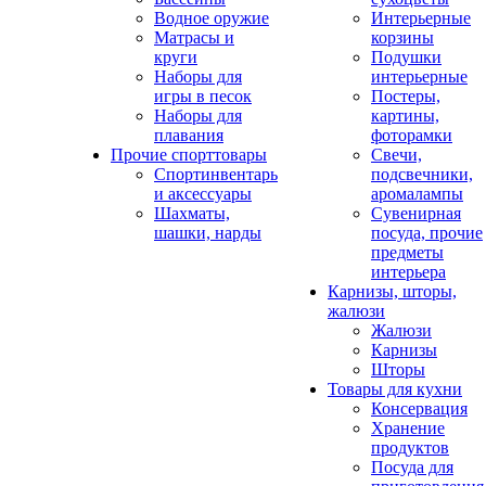
Водное оружие
Интерьерные
Матрасы и
корзины
круги
Подушки
Наборы для
интерьерные
игры в песок
Постеры,
Наборы для
картины,
плавания
фоторамки
Прочие спорттовары
Свечи,
Спортинвентарь
подсвечники,
и аксессуары
аромалампы
Шахматы,
Сувенирная
шашки, нарды
посуда, прочие
предметы
интерьера
Карнизы, шторы,
жалюзи
Жалюзи
Карнизы
Шторы
Товары для кухни
Консервация
Хранение
продуктов
Посуда для