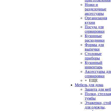
приготовления
Ножи и
разделочные
аксессуары
Организация
кухни
Посуда для
сервировки
Кухонные
расходники
Формы для
выпечки
Столовые
приборы
Кухонный
инвентарь
Аксессуары дл
сервировки
+ ЕЩЕ
Мебель для дома
Защита для ме
Полки, стеллаж
тумбы
Этажерки, сто
для одежды,