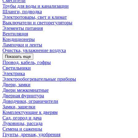
Смесители
Трубы для воды и канализации
Шланги, подводка
Электротовары, свет и климат
Выключатели и светорегуляторы
Элементы питания
Вентиляция
Кондиционеры
Лампочки и ленты
Очистка, увлажнение воздуха
Показать еще
Провод, кабель, гофры
Светильники
Электрика
Электрообогревательные приборы
Двери, замки
Двери межкомнатные
Дверная фурнитура
Доводчики, ограничители
Замки, защелки
Комплектующие к дверям
Сад, огород и дача
Луковицы, рассада
Семена и саженцы
Грунты, дренаж, удобрения