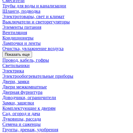
Смесители
Трубы для воды и канализации
Шланги, подводка
Электротовары, свет и климат
Выключатели и светорегуляторы
Элементы питания
Вентиляция
Кондиционеры
Лампочки и ленты
Очистка, увлажнение воздуха
Показать еще
Провод, кабель, гофры
Светильники
Электрика
Электрообогревательные приборы
Двери, замки
Двери межкомнатные
Дверная фурнитура
Доводчики, ограничители
Замки, защелки
Комплектующие к дверям
Сад, огород и дача
Луковицы, рассада
Семена и саженцы
Грунты, дренаж, удобрения