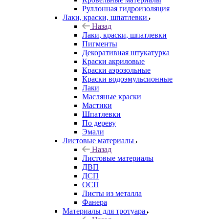
Руллонная гидроизоляция
Лаки, краски, шпатлевки
Назад
Лаки, краски, шпатлевки
Пигменты
Декоративная штукатурка
Краски акриловые
Краски аэрозольные
Краски водоэмульсионные
Лаки
Масляные краски
Мастики
Шпатлевки
По дереву
Эмали
Листовые материалы
Назад
Листовые материалы
ДВП
ДСП
ОСП
Листы из металла
Фанера
Материалы для тротуара