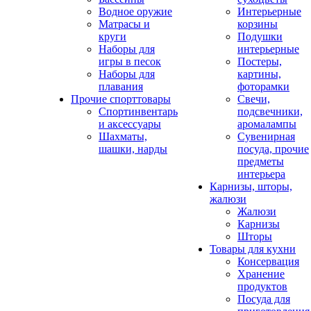
Водное оружие
Интерьерные
Матрасы и
корзины
круги
Подушки
Наборы для
интерьерные
игры в песок
Постеры,
Наборы для
картины,
плавания
фоторамки
Прочие спорттовары
Свечи,
Спортинвентарь
подсвечники,
и аксессуары
аромалампы
Шахматы,
Сувенирная
шашки, нарды
посуда, прочие
предметы
интерьера
Карнизы, шторы,
жалюзи
Жалюзи
Карнизы
Шторы
Товары для кухни
Консервация
Хранение
продуктов
Посуда для