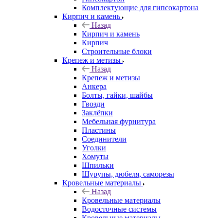
Комплектующие для гипсокартона
Кирпич и камень
Назад
Кирпич и камень
Кирпич
Строительные блоки
Крепеж и метизы
Назад
Крепеж и метизы
Анкера
Болты, гайки, шайбы
Гвозди
Заклёпки
Мебельная фурнитура
Пластины
Соединители
Уголки
Хомуты
Шпильки
Шурупы, дюбеля, саморезы
Кровельные материалы
Назад
Кровельные материалы
Водосточные системы
Кровельные материалы