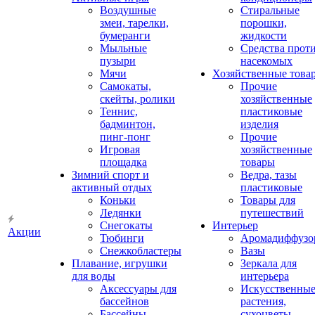
Воздушные
Стиральные
змеи, тарелки,
порошки,
бумеранги
жидкости
Мыльные
Средства прот
пузыри
насекомых
Мячи
Хозяйственные това
Самокаты,
Прочие
скейты, ролики
хозяйственные
Теннис,
пластиковые
бадминтон,
изделия
пинг-понг
Прочие
Игровая
хозяйственные
площадка
товары
Зимний спорт и
Ведра, тазы
активный отдых
пластиковые
Коньки
Товары для
Ледянки
путешествий
Снегокаты
Интерьер
Акции
Тюбинги
Аромадиффузо
Снежкобластеры
Вазы
Плавание, игрушки
Зеркала для
для воды
интерьера
Аксессуары для
Искусственны
бассейнов
растения,
Бассейны
сухоцветы