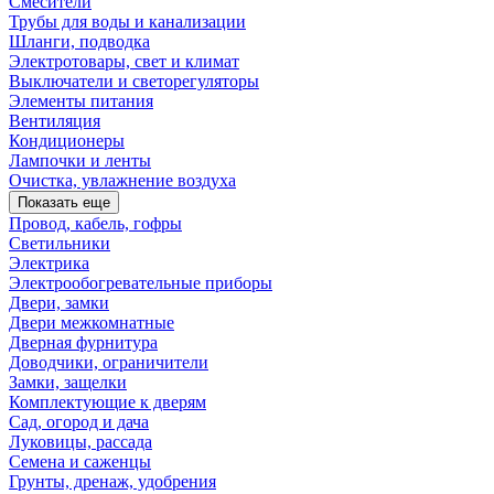
Смесители
Трубы для воды и канализации
Шланги, подводка
Электротовары, свет и климат
Выключатели и светорегуляторы
Элементы питания
Вентиляция
Кондиционеры
Лампочки и ленты
Очистка, увлажнение воздуха
Показать еще
Провод, кабель, гофры
Светильники
Электрика
Электрообогревательные приборы
Двери, замки
Двери межкомнатные
Дверная фурнитура
Доводчики, ограничители
Замки, защелки
Комплектующие к дверям
Сад, огород и дача
Луковицы, рассада
Семена и саженцы
Грунты, дренаж, удобрения