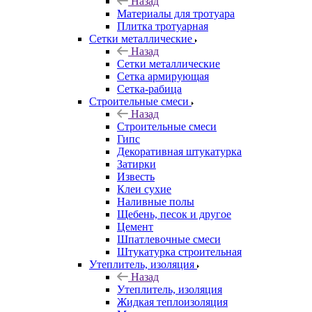
Назад
Материалы для тротуара
Плитка тротуарная
Сетки металлические
Назад
Сетки металлические
Сетка армирующая
Сетка-рабица
Строительные смеси
Назад
Строительные смеси
Гипс
Декоративная штукатурка
Затирки
Известь
Клеи сухие
Наливные полы
Щебень, песок и другое
Цемент
Шпатлевочные смеси
Штукатурка строительная
Утеплитель, изоляция
Назад
Утеплитель, изоляция
Жидкая теплоизоляция