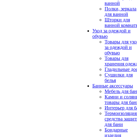
ванной
Полки, зеркала
для ванной
Шторки для
ванной комнат
Уход за одеждой и
обувью
Товары для ухо
за одеждой и
обувью
Товары для
хранения одеж
Гладильные до
Сушилки для
белья
Банные аксессуары
Мебель для ба
Камни и солян
товары для бан
Интерьер для 
Термоизоляция
средства защи
для бани
Бондарные
изделия