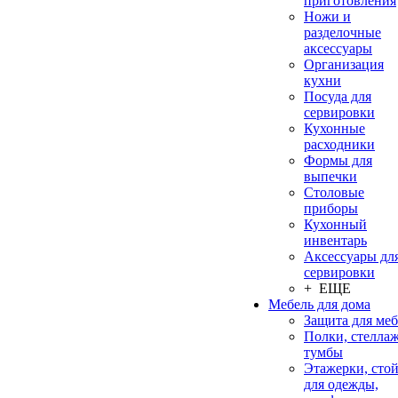
приготовления
Ножи и
разделочные
аксессуары
Организация
кухни
Посуда для
сервировки
Кухонные
расходники
Формы для
выпечки
Столовые
приборы
Кухонный
инвентарь
Аксессуары дл
сервировки
+ ЕЩЕ
Мебель для дома
Защита для ме
Полки, стеллаж
тумбы
Этажерки, сто
для одежды,