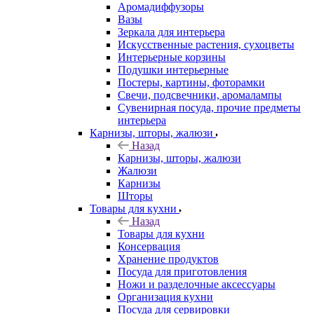
Аромадиффузоры
Вазы
Зеркала для интерьера
Искусственные растения, сухоцветы
Интерьерные корзины
Подушки интерьерные
Постеры, картины, фоторамки
Свечи, подсвечники, аромалампы
Сувенирная посуда, прочие предметы
интерьера
Карнизы, шторы, жалюзи
Назад
Карнизы, шторы, жалюзи
Жалюзи
Карнизы
Шторы
Товары для кухни
Назад
Товары для кухни
Консервация
Хранение продуктов
Посуда для приготовления
Ножи и разделочные аксессуары
Организация кухни
Посуда для сервировки