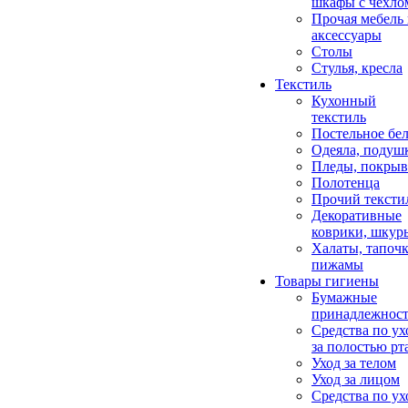
шкафы с чехло
Прочая мебель
аксессуары
Столы
Стулья, кресла
Текстиль
Кухонный
текстиль
Постельное бел
Одеяла, подуш
Пледы, покрыв
Полотенца
Прочий тексти
Декоративные
коврики, шкур
Халаты, тапочк
пижамы
Товары гигиены
Бумажные
принадлежнос
Средства по ух
за полостью рт
Уход за телом
Уход за лицом
Средства по ух