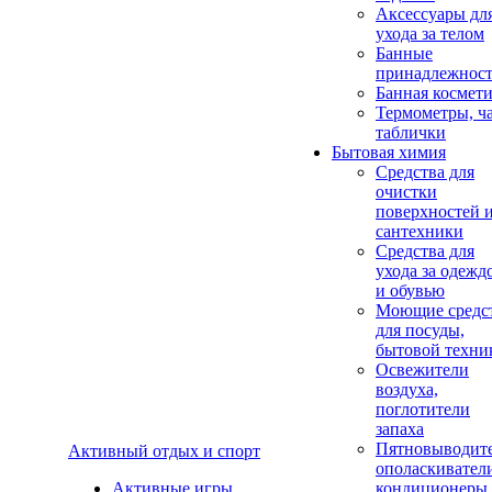
Аксеcсуары дл
ухода за телом
Банные
принадлежнос
Банная космет
Термометры, ч
таблички
Бытовая химия
Средства для
очистки
поверхностей 
сантехники
Средства для
ухода за одежд
и обувью
Моющие средс
для посуды,
бытовой техни
Освежители
воздуха,
поглотители
запаха
Пятновыводите
Активный отдых и спорт
ополаскивател
Активные игры
кондиционеры