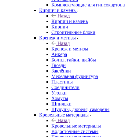
Комплектующие для гипсокартона
Кирпич и камень
Назад
Кирпич и камень
Кирпич
Строительные блоки
Крепеж и метизы
Назад
Крепеж и метизы
Анкера
Болты, гайки, шайбы
Гвозди
Заклёпки
Мебельная фурнитура
Пластины
Соединители
Уголки
Хомуты
Шпильки
Шурупы, дюбеля, саморезы
Кровельные материалы
Назад
Кровельные материалы
Водосточные системы
Кровельные материалы