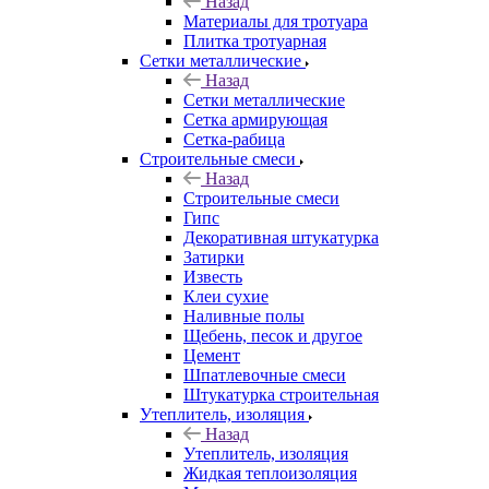
Назад
Материалы для тротуара
Плитка тротуарная
Сетки металлические
Назад
Сетки металлические
Сетка армирующая
Сетка-рабица
Строительные смеси
Назад
Строительные смеси
Гипс
Декоративная штукатурка
Затирки
Известь
Клеи сухие
Наливные полы
Щебень, песок и другое
Цемент
Шпатлевочные смеси
Штукатурка строительная
Утеплитель, изоляция
Назад
Утеплитель, изоляция
Жидкая теплоизоляция