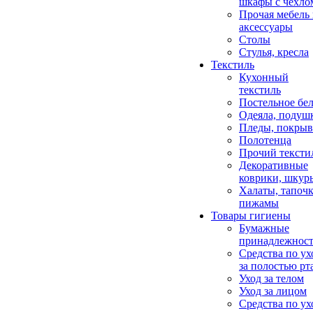
шкафы с чехло
Прочая мебель
аксессуары
Столы
Стулья, кресла
Текстиль
Кухонный
текстиль
Постельное бел
Одеяла, подуш
Пледы, покрыв
Полотенца
Прочий тексти
Декоративные
коврики, шкур
Халаты, тапочк
пижамы
Товары гигиены
Бумажные
принадлежнос
Средства по ух
за полостью рт
Уход за телом
Уход за лицом
Средства по ух