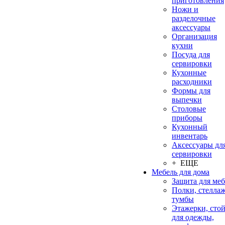
приготовления
Ножи и
разделочные
аксессуары
Организация
кухни
Посуда для
сервировки
Кухонные
расходники
Формы для
выпечки
Столовые
приборы
Кухонный
инвентарь
Аксессуары дл
сервировки
+ ЕЩЕ
Мебель для дома
Защита для ме
Полки, стеллаж
тумбы
Этажерки, сто
для одежды,