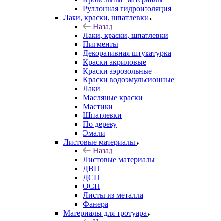
Руллонная гидроизоляция
Лаки, краски, шпатлевки
Назад
Лаки, краски, шпатлевки
Пигменты
Декоративная штукатурка
Краски акриловые
Краски аэрозольные
Краски водоэмульсионные
Лаки
Масляные краски
Мастики
Шпатлевки
По дереву
Эмали
Листовые материалы
Назад
Листовые материалы
ДВП
ДСП
ОСП
Листы из металла
Фанера
Материалы для тротуара