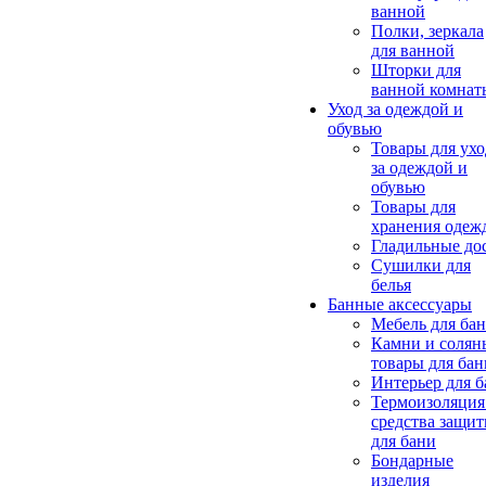
ванной
Полки, зеркала
для ванной
Шторки для
ванной комнат
Уход за одеждой и
обувью
Товары для ухо
за одеждой и
обувью
Товары для
хранения одеж
Гладильные до
Сушилки для
белья
Банные аксессуары
Мебель для ба
Камни и солян
товары для бан
Интерьер для 
Термоизоляция
средства защи
для бани
Бондарные
изделия