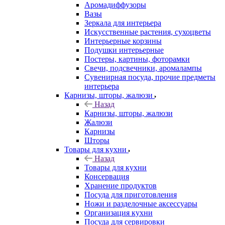
Аромадиффузоры
Вазы
Зеркала для интерьера
Искусственные растения, сухоцветы
Интерьерные корзины
Подушки интерьерные
Постеры, картины, фоторамки
Свечи, подсвечники, аромалампы
Сувенирная посуда, прочие предметы
интерьера
Карнизы, шторы, жалюзи
Назад
Карнизы, шторы, жалюзи
Жалюзи
Карнизы
Шторы
Товары для кухни
Назад
Товары для кухни
Консервация
Хранение продуктов
Посуда для приготовления
Ножи и разделочные аксессуары
Организация кухни
Посуда для сервировки