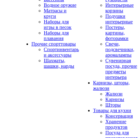
Водное оружие
Интерьерные
Матрасы и
корзины
круги
Подушки
Наборы для
интерьерные
игры в песок
Постеры,
Наборы для
картины,
плавания
фоторамки
Прочие спорттовары
Свечи,
Спортинвентарь
подсвечники,
и аксессуары
аромалампы
Шахматы,
Сувенирная
шашки, нарды
посуда, прочие
предметы
интерьера
Карнизы, шторы,
жалюзи
Жалюзи
Карнизы
Шторы
Товары для кухни
Консервация
Хранение
продуктов
Посуда для