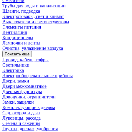
Смесители
Трубы для воды и канализации
Шланги, подводка
Электротовары, свет и климат
Выключатели и светорегуляторы
Элементы питания
Вентиляция
Кондиционеры
Лампочки и ленты
Очистка, увлажнение воздуха
Показать еще
Провод, кабель, гофры
Светильники
Электрика
Электрообогревательные приборы
Двери, замки
Двери межкомнатные
Дверная фурнитура
Доводчики, ограничители
Замки, защелки
Комплектующие к дверям
Сад, огород и дача
Луковицы, рассада
Семена и саженцы
Грунты, дренаж, удобрения