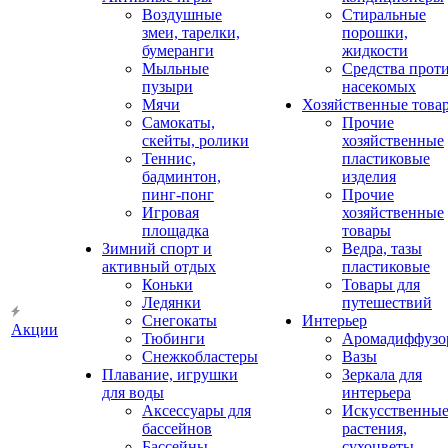
Воздушные
Стиральные
змеи, тарелки,
порошки,
бумеранги
жидкости
Мыльные
Средства прот
пузыри
насекомых
Мячи
Хозяйственные това
Самокаты,
Прочие
скейты, ролики
хозяйственные
Теннис,
пластиковые
бадминтон,
изделия
пинг-понг
Прочие
Игровая
хозяйственные
площадка
товары
Зимний спорт и
Ведра, тазы
активный отдых
пластиковые
Коньки
Товары для
Ледянки
путешествий
Снегокаты
Интерьер
Акции
Тюбинги
Аромадиффузо
Снежкобластеры
Вазы
Плавание, игрушки
Зеркала для
для воды
интерьера
Аксессуары для
Искусственны
бассейнов
растения,
Бассейны
сухоцветы