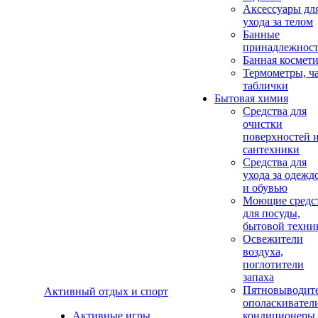
Аксеcсуары дл
ухода за телом
Банные
принадлежнос
Банная космет
Термометры, ч
таблички
Бытовая химия
Средства для
очистки
поверхностей 
сантехники
Средства для
ухода за одежд
и обувью
Моющие средс
для посуды,
бытовой техни
Освежители
воздуха,
поглотители
запаха
Пятновыводите
Активный отдых и спорт
ополаскивател
Активные игры
кондиционеры