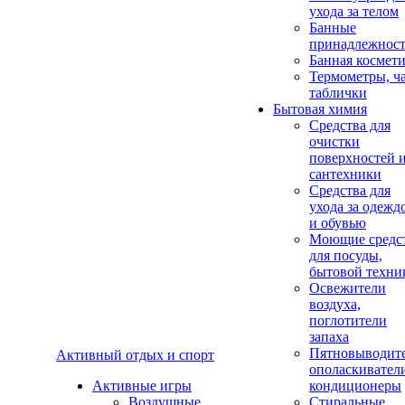
ухода за телом
Банные
принадлежнос
Банная космет
Термометры, ч
таблички
Бытовая химия
Средства для
очистки
поверхностей 
сантехники
Средства для
ухода за одежд
и обувью
Моющие средс
для посуды,
бытовой техни
Освежители
воздуха,
поглотители
запаха
Пятновыводите
Активный отдых и спорт
ополаскивател
Активные игры
кондиционеры
Воздушные
Стиральные