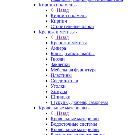
Кирпич и камень
Назад
Кирпич и камень
Кирпич
Строительные блоки
Крепеж и метизы
Назад
Крепеж и метизы
Анкера
Болты, гайки, шайбы
Гвозди
Заклёпки
Мебельная фурнитура
Пластины
Соединители
Уголки
Хомуты
Шпильки
Шурупы, дюбеля, саморезы
Кровельные материалы
Назад
Кровельные материалы
Водосточные системы
Кровельные материалы
Руллонная гидроизоляция