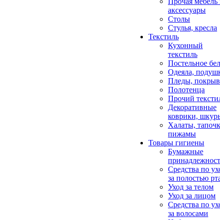
Прочая мебель
аксессуары
Столы
Стулья, кресла
Текстиль
Кухонный
текстиль
Постельное бел
Одеяла, подуш
Пледы, покрыв
Полотенца
Прочий тексти
Декоративные
коврики, шкур
Халаты, тапочк
пижамы
Товары гигиены
Бумажные
принадлежнос
Средства по ух
за полостью рт
Уход за телом
Уход за лицом
Средства по ух
за волосами