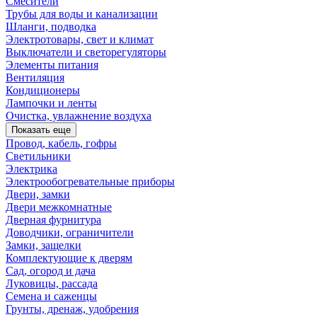
Смесители
Трубы для воды и канализации
Шланги, подводка
Электротовары, свет и климат
Выключатели и светорегуляторы
Элементы питания
Вентиляция
Кондиционеры
Лампочки и ленты
Очистка, увлажнение воздуха
Показать еще
Провод, кабель, гофры
Светильники
Электрика
Электрообогревательные приборы
Двери, замки
Двери межкомнатные
Дверная фурнитура
Доводчики, ограничители
Замки, защелки
Комплектующие к дверям
Сад, огород и дача
Луковицы, рассада
Семена и саженцы
Грунты, дренаж, удобрения