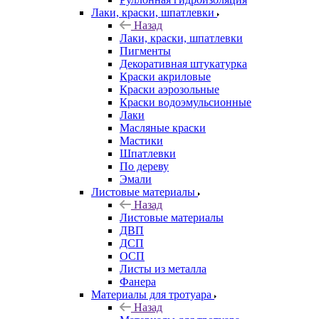
Лаки, краски, шпатлевки
Назад
Лаки, краски, шпатлевки
Пигменты
Декоративная штукатурка
Краски акриловые
Краски аэрозольные
Краски водоэмульсионные
Лаки
Масляные краски
Мастики
Шпатлевки
По дереву
Эмали
Листовые материалы
Назад
Листовые материалы
ДВП
ДСП
ОСП
Листы из металла
Фанера
Материалы для тротуара
Назад