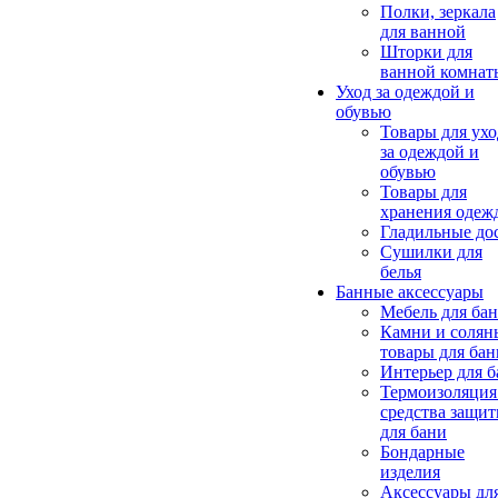
Полки, зеркала
для ванной
Шторки для
ванной комнат
Уход за одеждой и
обувью
Товары для ухо
за одеждой и
обувью
Товары для
хранения одеж
Гладильные до
Сушилки для
белья
Банные аксессуары
Мебель для ба
Камни и солян
товары для бан
Интерьер для 
Термоизоляция
средства защи
для бани
Бондарные
изделия
Аксеcсуары дл