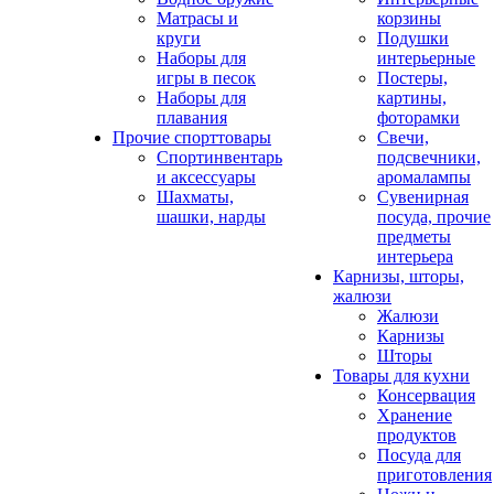
Матрасы и
корзины
круги
Подушки
Наборы для
интерьерные
игры в песок
Постеры,
Наборы для
картины,
плавания
фоторамки
Прочие спорттовары
Свечи,
Спортинвентарь
подсвечники,
и аксессуары
аромалампы
Шахматы,
Сувенирная
шашки, нарды
посуда, прочие
предметы
интерьера
Карнизы, шторы,
жалюзи
Жалюзи
Карнизы
Шторы
Товары для кухни
Консервация
Хранение
продуктов
Посуда для
приготовления