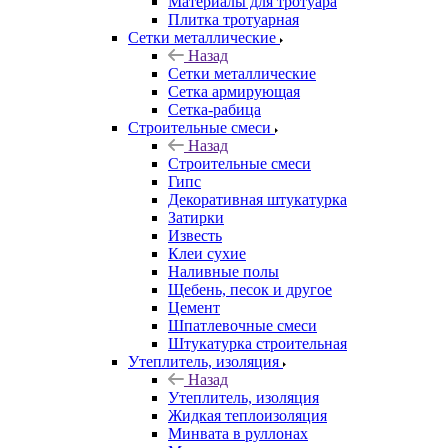
Материалы для тротуара
Плитка тротуарная
Сетки металлические
Назад
Сетки металлические
Сетка армирующая
Сетка-рабица
Строительные смеси
Назад
Строительные смеси
Гипс
Декоративная штукатурка
Затирки
Известь
Клеи сухие
Наливные полы
Щебень, песок и другое
Цемент
Шпатлевочные смеси
Штукатурка строительная
Утеплитель, изоляция
Назад
Утеплитель, изоляция
Жидкая теплоизоляция
Минвата в руллонах