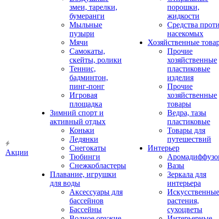
змеи, тарелки,
порошки,
бумеранги
жидкости
Мыльные
Средства прот
пузыри
насекомых
Мячи
Хозяйственные това
Самокаты,
Прочие
скейты, ролики
хозяйственные
Теннис,
пластиковые
бадминтон,
изделия
пинг-понг
Прочие
Игровая
хозяйственные
площадка
товары
Зимний спорт и
Ведра, тазы
активный отдых
пластиковые
Коньки
Товары для
Ледянки
путешествий
Снегокаты
Интерьер
Акции
Тюбинги
Аромадиффузо
Снежкобластеры
Вазы
Плавание, игрушки
Зеркала для
для воды
интерьера
Аксессуары для
Искусственны
бассейнов
растения,
Бассейны
сухоцветы
Водное оружие
Интерьерные