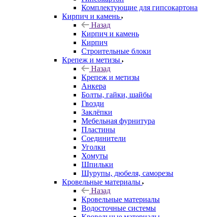
Комплектующие для гипсокартона
Кирпич и камень
Назад
Кирпич и камень
Кирпич
Строительные блоки
Крепеж и метизы
Назад
Крепеж и метизы
Анкера
Болты, гайки, шайбы
Гвозди
Заклёпки
Мебельная фурнитура
Пластины
Соединители
Уголки
Хомуты
Шпильки
Шурупы, дюбеля, саморезы
Кровельные материалы
Назад
Кровельные материалы
Водосточные системы
Кровельные материалы