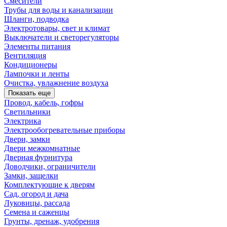
Смесители
Трубы для воды и канализации
Шланги, подводка
Электротовары, свет и климат
Выключатели и светорегуляторы
Элементы питания
Вентиляция
Кондиционеры
Лампочки и ленты
Очистка, увлажнение воздуха
Показать еще
Провод, кабель, гофры
Светильники
Электрика
Электрообогревательные приборы
Двери, замки
Двери межкомнатные
Дверная фурнитура
Доводчики, ограничители
Замки, защелки
Комплектующие к дверям
Сад, огород и дача
Луковицы, рассада
Семена и саженцы
Грунты, дренаж, удобрения