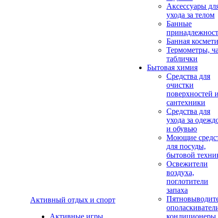
Аксеcсуары дл
ухода за телом
Банные
принадлежнос
Банная космет
Термометры, ч
таблички
Бытовая химия
Средства для
очистки
поверхностей 
сантехники
Средства для
ухода за одежд
и обувью
Моющие средс
для посуды,
бытовой техни
Освежители
воздуха,
поглотители
запаха
Пятновыводите
Активный отдых и спорт
ополаскивател
Активные игры
кондиционеры