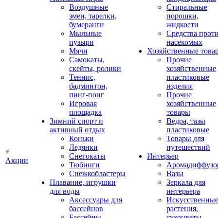
Воздушные
Стиральные
змеи, тарелки,
порошки,
бумеранги
жидкости
Мыльные
Средства прот
пузыри
насекомых
Мячи
Хозяйственные това
Самокаты,
Прочие
скейты, ролики
хозяйственные
Теннис,
пластиковые
бадминтон,
изделия
пинг-понг
Прочие
Игровая
хозяйственные
площадка
товары
Зимний спорт и
Ведра, тазы
активный отдых
пластиковые
Коньки
Товары для
Ледянки
путешествий
Снегокаты
Интерьер
Акции
Тюбинги
Аромадиффузо
Снежкобластеры
Вазы
Плавание, игрушки
Зеркала для
для воды
интерьера
Аксессуары для
Искусственны
бассейнов
растения,
Бассейны
сухоцветы