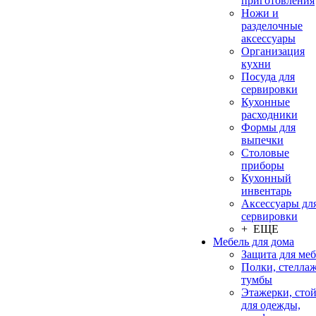
приготовления
Ножи и
разделочные
аксессуары
Организация
кухни
Посуда для
сервировки
Кухонные
расходники
Формы для
выпечки
Столовые
приборы
Кухонный
инвентарь
Аксессуары дл
сервировки
+ ЕЩЕ
Мебель для дома
Защита для ме
Полки, стеллаж
тумбы
Этажерки, сто
для одежды,