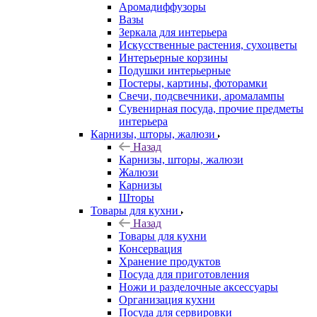
Аромадиффузоры
Вазы
Зеркала для интерьера
Искусственные растения, сухоцветы
Интерьерные корзины
Подушки интерьерные
Постеры, картины, фоторамки
Свечи, подсвечники, аромалампы
Сувенирная посуда, прочие предметы
интерьера
Карнизы, шторы, жалюзи
Назад
Карнизы, шторы, жалюзи
Жалюзи
Карнизы
Шторы
Товары для кухни
Назад
Товары для кухни
Консервация
Хранение продуктов
Посуда для приготовления
Ножи и разделочные аксессуары
Организация кухни
Посуда для сервировки