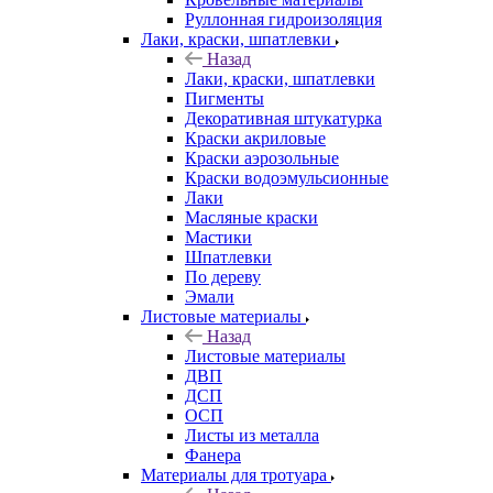
Руллонная гидроизоляция
Лаки, краски, шпатлевки
Назад
Лаки, краски, шпатлевки
Пигменты
Декоративная штукатурка
Краски акриловые
Краски аэрозольные
Краски водоэмульсионные
Лаки
Масляные краски
Мастики
Шпатлевки
По дереву
Эмали
Листовые материалы
Назад
Листовые материалы
ДВП
ДСП
ОСП
Листы из металла
Фанера
Материалы для тротуара