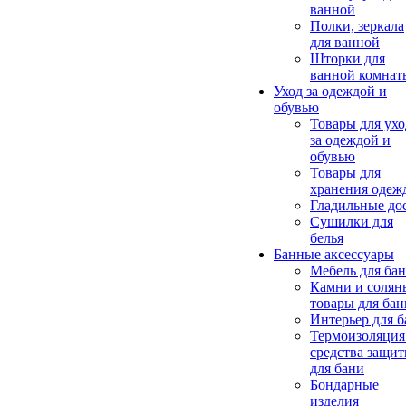
ванной
Полки, зеркала
для ванной
Шторки для
ванной комнат
Уход за одеждой и
обувью
Товары для ухо
за одеждой и
обувью
Товары для
хранения одеж
Гладильные до
Сушилки для
белья
Банные аксессуары
Мебель для ба
Камни и солян
товары для бан
Интерьер для 
Термоизоляция
средства защи
для бани
Бондарные
изделия