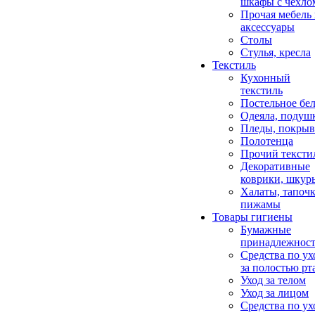
шкафы с чехло
Прочая мебель
аксессуары
Столы
Стулья, кресла
Текстиль
Кухонный
текстиль
Постельное бел
Одеяла, подуш
Пледы, покрыв
Полотенца
Прочий тексти
Декоративные
коврики, шкур
Халаты, тапочк
пижамы
Товары гигиены
Бумажные
принадлежнос
Средства по ух
за полостью рт
Уход за телом
Уход за лицом
Средства по ух