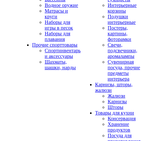
Водное оружие
Интерьерные
Матрасы и
корзины
круги
Подушки
Наборы для
интерьерные
игры в песок
Постеры,
Наборы для
картины,
плавания
фоторамки
Прочие спорттовары
Свечи,
Спортинвентарь
подсвечники,
и аксессуары
аромалампы
Шахматы,
Сувенирная
шашки, нарды
посуда, прочие
предметы
интерьера
Карнизы, шторы,
жалюзи
Жалюзи
Карнизы
Шторы
Товары для кухни
Консервация
Хранение
продуктов
Посуда для