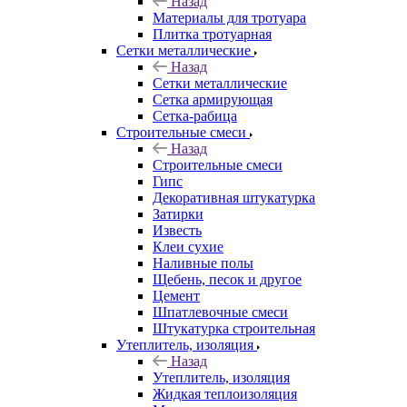
Назад
Материалы для тротуара
Плитка тротуарная
Сетки металлические
Назад
Сетки металлические
Сетка армирующая
Сетка-рабица
Строительные смеси
Назад
Строительные смеси
Гипс
Декоративная штукатурка
Затирки
Известь
Клеи сухие
Наливные полы
Щебень, песок и другое
Цемент
Шпатлевочные смеси
Штукатурка строительная
Утеплитель, изоляция
Назад
Утеплитель, изоляция
Жидкая теплоизоляция