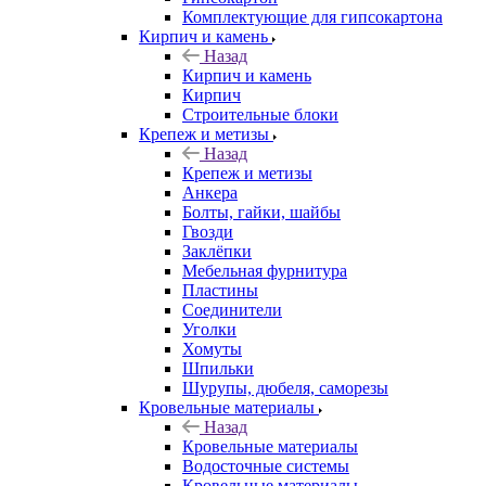
Комплектующие для гипсокартона
Кирпич и камень
Назад
Кирпич и камень
Кирпич
Строительные блоки
Крепеж и метизы
Назад
Крепеж и метизы
Анкера
Болты, гайки, шайбы
Гвозди
Заклёпки
Мебельная фурнитура
Пластины
Соединители
Уголки
Хомуты
Шпильки
Шурупы, дюбеля, саморезы
Кровельные материалы
Назад
Кровельные материалы
Водосточные системы
Кровельные материалы