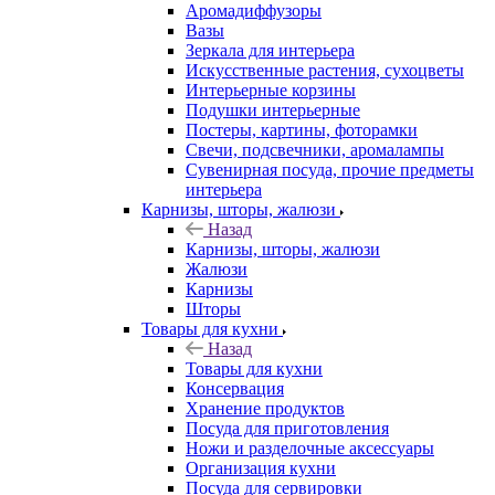
Аромадиффузоры
Вазы
Зеркала для интерьера
Искусственные растения, сухоцветы
Интерьерные корзины
Подушки интерьерные
Постеры, картины, фоторамки
Свечи, подсвечники, аромалампы
Сувенирная посуда, прочие предметы
интерьера
Карнизы, шторы, жалюзи
Назад
Карнизы, шторы, жалюзи
Жалюзи
Карнизы
Шторы
Товары для кухни
Назад
Товары для кухни
Консервация
Хранение продуктов
Посуда для приготовления
Ножи и разделочные аксессуары
Организация кухни
Посуда для сервировки