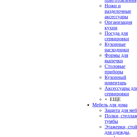
приготовления
Ножи и
разделочные
аксессуары
Организация
кухни
Посуда для
сервировки
Кухонные
расходники
Формы для
выпечки
Столовые
приборы
Кухонный
инвентарь
Аксессуары дл
сервировки
+ ЕЩЕ
Мебель для дома
Защита для ме
Полки, стеллаж
тумбы
Этажерки, сто
для одежды,