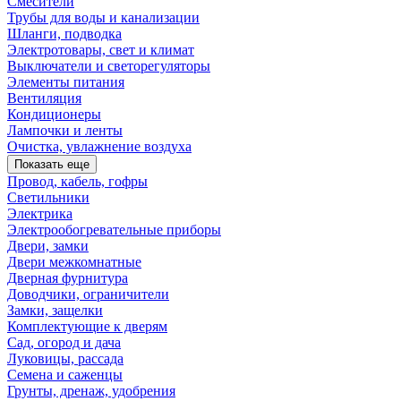
Смесители
Трубы для воды и канализации
Шланги, подводка
Электротовары, свет и климат
Выключатели и светорегуляторы
Элементы питания
Вентиляция
Кондиционеры
Лампочки и ленты
Очистка, увлажнение воздуха
Показать еще
Провод, кабель, гофры
Светильники
Электрика
Электрообогревательные приборы
Двери, замки
Двери межкомнатные
Дверная фурнитура
Доводчики, ограничители
Замки, защелки
Комплектующие к дверям
Сад, огород и дача
Луковицы, рассада
Семена и саженцы
Грунты, дренаж, удобрения