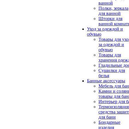
ванной
Полки, зеркала
для ванной
Шторки для
ванной комнат
Уход за одеждой и
обувью
Товары для ухо
за одеждой и
обувью
Товары для
хранения одеж
Гладильные до
Сушилки для
белья
Банные аксессуары
Мебель для ба
Камни и солян
товары для бан
Интерьер для 
Термоизоляция
средства защи
для бани
Бондарные
изделия