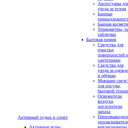
Аксеcсуары дл
ухода за телом
Банные
принадлежнос
Банная космет
Термометры, ч
таблички
Бытовая химия
Средства для
очистки
поверхностей 
сантехники
Средства для
ухода за одежд
и обувью
Моющие средс
для посуды,
бытовой техни
Освежители
воздуха,
поглотители
запаха
Пятновыводите
Активный отдых и спорт
ополаскивател
Активные игры
кондиционеры