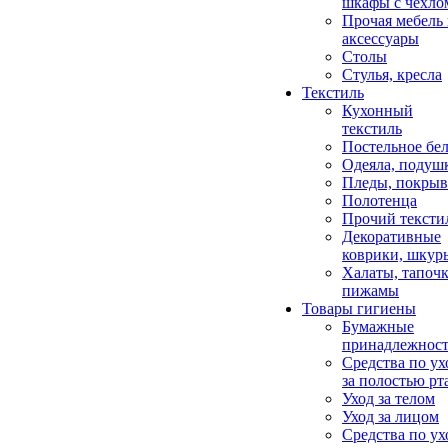
шкафы с чехло
Прочая мебель
аксессуары
Столы
Стулья, кресла
Текстиль
Кухонный
текстиль
Постельное бел
Одеяла, подуш
Пледы, покрыв
Полотенца
Прочий тексти
Декоративные
коврики, шкур
Халаты, тапочк
пижамы
Товары гигиены
Бумажные
принадлежнос
Средства по ух
за полостью рт
Уход за телом
Уход за лицом
Средства по ух