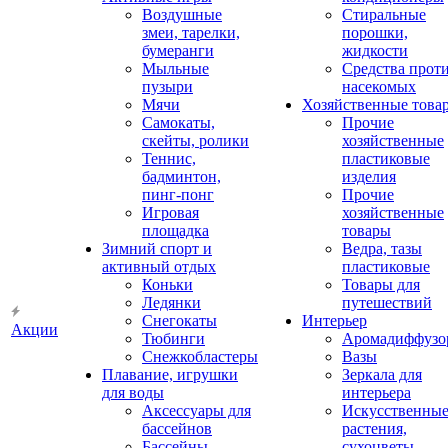
Воздушные
Стиральные
змеи, тарелки,
порошки,
бумеранги
жидкости
Мыльные
Средства прот
пузыри
насекомых
Мячи
Хозяйственные това
Самокаты,
Прочие
скейты, ролики
хозяйственные
Теннис,
пластиковые
бадминтон,
изделия
пинг-понг
Прочие
Игровая
хозяйственные
площадка
товары
Зимний спорт и
Ведра, тазы
активный отдых
пластиковые
Коньки
Товары для
Ледянки
путешествий
Снегокаты
Интерьер
Акции
Тюбинги
Аромадиффузо
Снежкобластеры
Вазы
Плавание, игрушки
Зеркала для
для воды
интерьера
Аксессуары для
Искусственны
бассейнов
растения,
Бассейны
сухоцветы