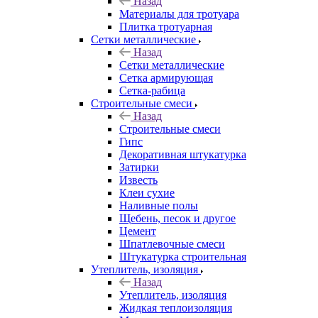
Назад
Материалы для тротуара
Плитка тротуарная
Сетки металлические
Назад
Сетки металлические
Сетка армирующая
Сетка-рабица
Строительные смеси
Назад
Строительные смеси
Гипс
Декоративная штукатурка
Затирки
Известь
Клеи сухие
Наливные полы
Щебень, песок и другое
Цемент
Шпатлевочные смеси
Штукатурка строительная
Утеплитель, изоляция
Назад
Утеплитель, изоляция
Жидкая теплоизоляция