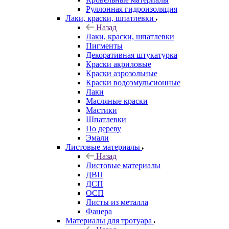
Руллонная гидроизоляция
Лаки, краски, шпатлевки
Назад
Лаки, краски, шпатлевки
Пигменты
Декоративная штукатурка
Краски акриловые
Краски аэрозольные
Краски водоэмульсионные
Лаки
Масляные краски
Мастики
Шпатлевки
По дереву
Эмали
Листовые материалы
Назад
Листовые материалы
ДВП
ДСП
ОСП
Листы из металла
Фанера
Материалы для тротуара