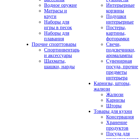
Водное оружие
Интерьерные
Матрасы и
корзины
круги
Подушки
Наборы для
интерьерные
игры в песок
Постеры,
Наборы для
картины,
плавания
фоторамки
Прочие спорттовары
Свечи,
Спортинвентарь
подсвечники,
и аксессуары
аромалампы
Шахматы,
Сувенирная
шашки, нарды
посуда, прочие
предметы
интерьера
Карнизы, шторы,
жалюзи
Жалюзи
Карнизы
Шторы
Товары для кухни
Консервация
Хранение
продуктов
Посуда для