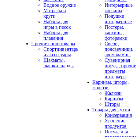
Водное оружие
Интерьерные
Матрасы и
корзины
круги
Подушки
Наборы для
интерьерные
игры в песок
Постеры,
Наборы для
картины,
плавания
фоторамки
Прочие спорттовары
Свечи,
Спортинвентарь
подсвечники,
и аксессуары
аромалампы
Шахматы,
Сувенирная
шашки, нарды
посуда, прочие
предметы
интерьера
Карнизы, шторы,
жалюзи
Жалюзи
Карнизы
Шторы
Товары для кухни
Консервация
Хранение
продуктов
Посуда для