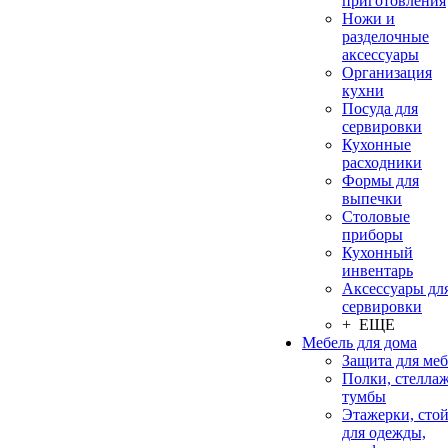
приготовления
Ножи и
разделочные
аксессуары
Организация
кухни
Посуда для
сервировки
Кухонные
расходники
Формы для
выпечки
Столовые
приборы
Кухонный
инвентарь
Аксессуары дл
сервировки
+ ЕЩЕ
Мебель для дома
Защита для ме
Полки, стеллаж
тумбы
Этажерки, сто
для одежды,