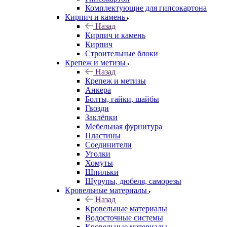
Комплектующие для гипсокартона
Кирпич и камень
Назад
Кирпич и камень
Кирпич
Строительные блоки
Крепеж и метизы
Назад
Крепеж и метизы
Анкера
Болты, гайки, шайбы
Гвозди
Заклёпки
Мебельная фурнитура
Пластины
Соединители
Уголки
Хомуты
Шпильки
Шурупы, дюбеля, саморезы
Кровельные материалы
Назад
Кровельные материалы
Водосточные системы
Кровельные материалы