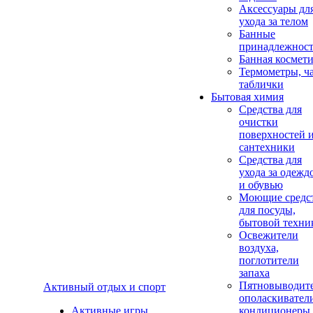
Аксеcсуары дл
ухода за телом
Банные
принадлежнос
Банная космет
Термометры, ч
таблички
Бытовая химия
Средства для
очистки
поверхностей 
сантехники
Средства для
ухода за одежд
и обувью
Моющие средс
для посуды,
бытовой техни
Освежители
воздуха,
поглотители
запаха
Пятновыводите
Активный отдых и спорт
ополаскивател
Активные игры
кондиционеры