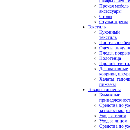
шкафы с чехло
Прочая мебель
аксессуары
Столы
Стулья, кресла
Текстиль
Кухонный
текстиль
Постельное бел
Одеяла, подуш
Пледы, покрыв
Полотенца
Прочий тексти
Декоративные
коврики, шкур
Халаты, тапочк
пижамы
Товары гигиены
Бумажные
принадлежнос
Средства по ух
за полостью рт
Уход за телом
Уход за лицом
Средства по ух