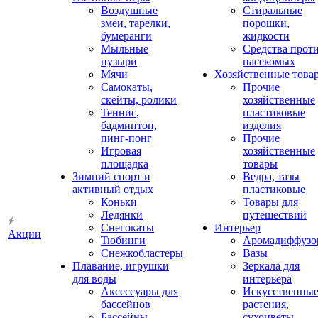
Воздушные
Стиральные
змеи, тарелки,
порошки,
бумеранги
жидкости
Мыльные
Средства прот
пузыри
насекомых
Мячи
Хозяйственные това
Самокаты,
Прочие
скейты, ролики
хозяйственные
Теннис,
пластиковые
бадминтон,
изделия
пинг-понг
Прочие
Игровая
хозяйственные
площадка
товары
Зимний спорт и
Ведра, тазы
активный отдых
пластиковые
Коньки
Товары для
Ледянки
путешествий
Снегокаты
Интерьер
Акции
Тюбинги
Аромадиффузо
Снежкобластеры
Вазы
Плавание, игрушки
Зеркала для
для воды
интерьера
Аксессуары для
Искусственны
бассейнов
растения,
Бассейны
сухоцветы