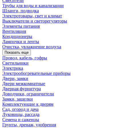
Смесители
Трубы для воды и канализации
Шланги, подводка
Электротовары, свет и климат
Выключатели и светорегуляторы
Элементы питания
Вентиляция
Кондиционеры
Лампочки и ленты
Очистка, увлажнение воздуха
Показать еще
Провод, кабель, гофры
Светильники
Электрика
Электрообогревательные приборы
Двери, замки
Двери межкомнатные
Дверная фурнитура
Доводчики, ограничители
Замки, защелки
Комплектующие к дверям
Сад, огород и дача
Луковицы, рассада
Семена и саженцы
Грунты, дренаж, удобрения