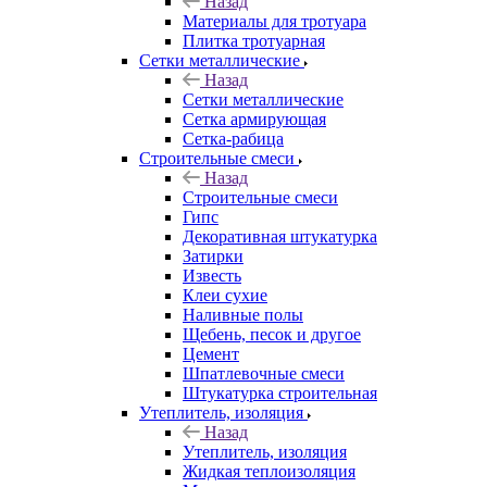
Назад
Материалы для тротуара
Плитка тротуарная
Сетки металлические
Назад
Сетки металлические
Сетка армирующая
Сетка-рабица
Строительные смеси
Назад
Строительные смеси
Гипс
Декоративная штукатурка
Затирки
Известь
Клеи сухие
Наливные полы
Щебень, песок и другое
Цемент
Шпатлевочные смеси
Штукатурка строительная
Утеплитель, изоляция
Назад
Утеплитель, изоляция
Жидкая теплоизоляция