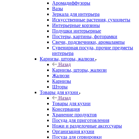
Аромадиффузоры
Вазы
Зеркала для интерьера
Искусственные растения, сухоцветы
Интерьерные корзины
Подушки интерьерные
Постеры, картины, фоторамки
Свечи, подсвечники, аромалампы
Сувенирная посуда, прочие предметы
интерьера
Карнизы, шторы, жалюзи
Назад
Карнизы, шторы, жалюзи
Жалюзи
Карнизы
Шторы
Товары для кухни
Назад
Товары для кухни
Консервация
Хранение продуктов
Посуда для приготовления
Ножи и разделочные аксессуары
Организация кухни
Посуда для сервировки