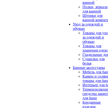
ванной
Полки, зеркала
для ванной
Шторки для
ванной комнат
Уход за одеждой и
обувью
Товары для ухо
за одеждой и
обувью
Товары для
хранения одеж
Гладильные до
Сушилки для
белья
Банные аксессуары
Мебель для ба
Камни и солян
товары для бан
Интерьер для 
Термоизоляция
средства защи
для бани
Бондарные
изделия