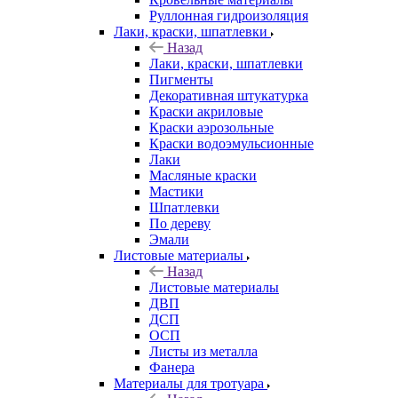
Руллонная гидроизоляция
Лаки, краски, шпатлевки
Назад
Лаки, краски, шпатлевки
Пигменты
Декоративная штукатурка
Краски акриловые
Краски аэрозольные
Краски водоэмульсионные
Лаки
Масляные краски
Мастики
Шпатлевки
По дереву
Эмали
Листовые материалы
Назад
Листовые материалы
ДВП
ДСП
ОСП
Листы из металла
Фанера
Материалы для тротуара