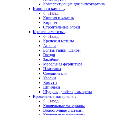
Комплектующие для гипсокартона
Кирпич и камень
Назад
Кирпич и камень
Кирпич
Строительные блоки
Крепеж и метизы
Назад
Крепеж и метизы
Анкера
Болты, гайки, шайбы
Гвозди
Заклёпки
Мебельная фурнитура
Пластины
Соединители
Уголки
Хомуты
Шпильки
Шурупы, дюбеля, саморезы
Кровельные материалы
Назад
Кровельные материалы
Водосточные системы
Кровельные материалы