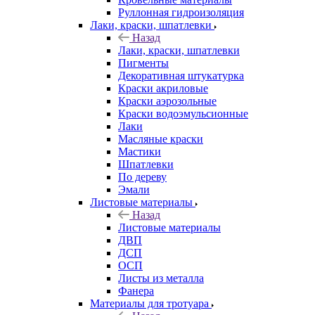
Руллонная гидроизоляция
Лаки, краски, шпатлевки
Назад
Лаки, краски, шпатлевки
Пигменты
Декоративная штукатурка
Краски акриловые
Краски аэрозольные
Краски водоэмульсионные
Лаки
Масляные краски
Мастики
Шпатлевки
По дереву
Эмали
Листовые материалы
Назад
Листовые материалы
ДВП
ДСП
ОСП
Листы из металла
Фанера
Материалы для тротуара