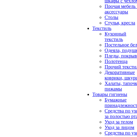
шкафы с чехло
Прочая мебель
аксессуары
Столы
Стулья, кресла
Текстиль
Кухонный
текстиль
Постельное бел
Одеяла, подуш
Пледы, покрыв
Полотенца
Прочий тексти
Декоративные
коврики, шкур
Халаты, тапочк
пижамы
Товары гигиены
Бумажные
принадлежнос
Средства по ух
за полостью рт
Уход за телом
Уход за лицом
Средства по ух