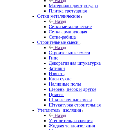
Назад
Материалы для тротуара
Плитка тротуарная
Сетки металлические
Назад
Сетки металлические
Сетка армирующая
Сетка-рабица
Строительные смеси
Назад
Строительные смеси
Гипс
Декоративная штукатурка
Затирки
Известь
Клеи сухие
Наливные полы
Щебень, песок и другое
Цемент
Шпатлевочные смеси
Штукатурка строительная
Утеплитель, изоляция
Назад
Утеплитель, изоляция
Жидкая теплоизоляция