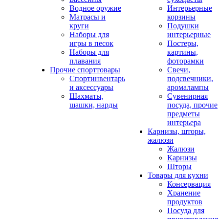
Водное оружие
Интерьерные
Матрасы и
корзины
круги
Подушки
Наборы для
интерьерные
игры в песок
Постеры,
Наборы для
картины,
плавания
фоторамки
Прочие спорттовары
Свечи,
Спортинвентарь
подсвечники,
и аксессуары
аромалампы
Шахматы,
Сувенирная
шашки, нарды
посуда, прочие
предметы
интерьера
Карнизы, шторы,
жалюзи
Жалюзи
Карнизы
Шторы
Товары для кухни
Консервация
Хранение
продуктов
Посуда для