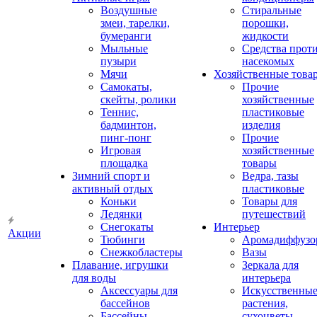
Воздушные
Стиральные
змеи, тарелки,
порошки,
бумеранги
жидкости
Мыльные
Средства прот
пузыри
насекомых
Мячи
Хозяйственные това
Самокаты,
Прочие
скейты, ролики
хозяйственные
Теннис,
пластиковые
бадминтон,
изделия
пинг-понг
Прочие
Игровая
хозяйственные
площадка
товары
Зимний спорт и
Ведра, тазы
активный отдых
пластиковые
Коньки
Товары для
Ледянки
путешествий
Снегокаты
Интерьер
Акции
Тюбинги
Аромадиффузо
Снежкобластеры
Вазы
Плавание, игрушки
Зеркала для
для воды
интерьера
Аксессуары для
Искусственны
бассейнов
растения,
Бассейны
сухоцветы