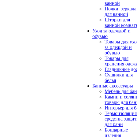
ванной
Полки, зеркала
для ванной
Шторки для
ванной комнат
Уход за одеждой и
обувью
Товары для ухо
за одеждой и
обувью
Товары для
хранения одеж
Гладильные до
Сушилки для
белья
Банные аксессуары
Мебель для ба
Камни и солян
товары для бан
Интерьер для 
Термоизоляция
средства защи
для бани
Бондарные
изделия