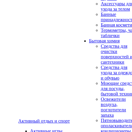
Аксеcсуары дл
ухода за телом
Банные
принадлежнос
Банная космет
Термометры, ч
таблички
Бытовая химия
Средства для
очистки
поверхностей 
сантехники
Средства для
ухода за одежд
и обувью
Моющие средс
для посуды,
бытовой техни
Освежители
воздуха,
поглотители
запаха
Пятновыводите
Активный отдых и спорт
ополаскивател
Активные игры
кондиционеры