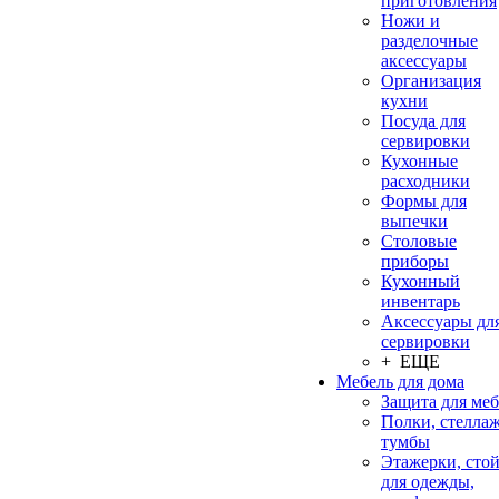
приготовления
Ножи и
разделочные
аксессуары
Организация
кухни
Посуда для
сервировки
Кухонные
расходники
Формы для
выпечки
Столовые
приборы
Кухонный
инвентарь
Аксессуары дл
сервировки
+ ЕЩЕ
Мебель для дома
Защита для ме
Полки, стеллаж
тумбы
Этажерки, сто
для одежды,