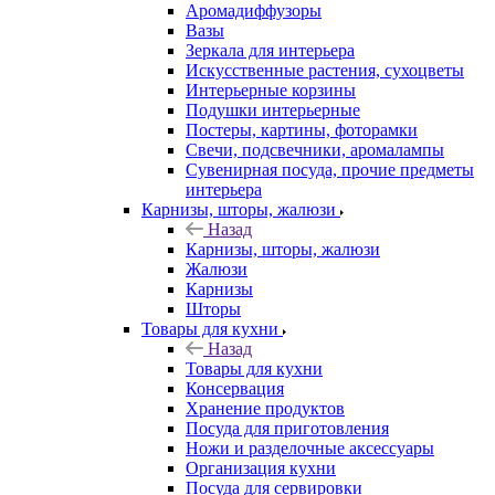
Аромадиффузоры
Вазы
Зеркала для интерьера
Искусственные растения, сухоцветы
Интерьерные корзины
Подушки интерьерные
Постеры, картины, фоторамки
Свечи, подсвечники, аромалампы
Сувенирная посуда, прочие предметы
интерьера
Карнизы, шторы, жалюзи
Назад
Карнизы, шторы, жалюзи
Жалюзи
Карнизы
Шторы
Товары для кухни
Назад
Товары для кухни
Консервация
Хранение продуктов
Посуда для приготовления
Ножи и разделочные аксессуары
Организация кухни
Посуда для сервировки