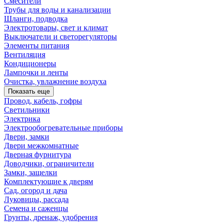
Смесители
Трубы для воды и канализации
Шланги, подводка
Электротовары, свет и климат
Выключатели и светорегуляторы
Элементы питания
Вентиляция
Кондиционеры
Лампочки и ленты
Очистка, увлажнение воздуха
Показать еще
Провод, кабель, гофры
Светильники
Электрика
Электрообогревательные приборы
Двери, замки
Двери межкомнатные
Дверная фурнитура
Доводчики, ограничители
Замки, защелки
Комплектующие к дверям
Сад, огород и дача
Луковицы, рассада
Семена и саженцы
Грунты, дренаж, удобрения