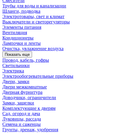
Смесители
Трубы для воды и канализации
Шланги, подводка
Электротовары, свет и климат
Выключатели и светорегуляторы
Элементы питания
Вентиляция
Кондиционеры
Лампочки и ленты
Очистка, увлажнение воздуха
Показать еще
Провод, кабель, гофры
Светильники
Электрика
Электрообогревательные приборы
Двери, замки
Двери межкомнатные
Дверная фурнитура
Доводчики, ограничители
Замки, защелки
Комплектующие к дверям
Сад, огород и дача
Луковицы, рассада
Семена и саженцы
Грунты, дренаж, удобрения