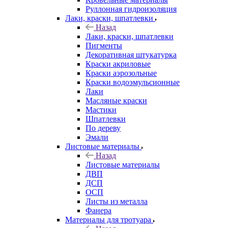
Руллонная гидроизоляция
Лаки, краски, шпатлевки
Назад
Лаки, краски, шпатлевки
Пигменты
Декоративная штукатурка
Краски акриловые
Краски аэрозольные
Краски водоэмульсионные
Лаки
Масляные краски
Мастики
Шпатлевки
По дереву
Эмали
Листовые материалы
Назад
Листовые материалы
ДВП
ДСП
ОСП
Листы из металла
Фанера
Материалы для тротуара