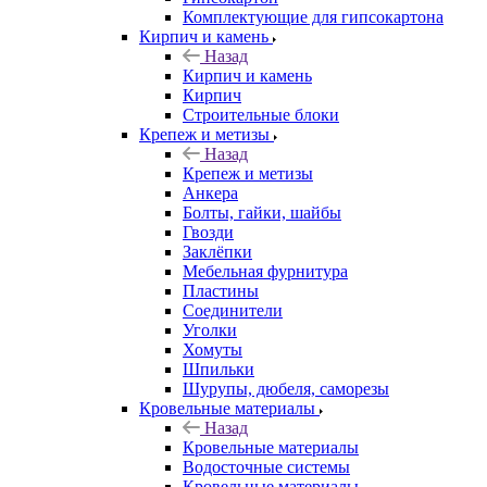
Комплектующие для гипсокартона
Кирпич и камень
Назад
Кирпич и камень
Кирпич
Строительные блоки
Крепеж и метизы
Назад
Крепеж и метизы
Анкера
Болты, гайки, шайбы
Гвозди
Заклёпки
Мебельная фурнитура
Пластины
Соединители
Уголки
Хомуты
Шпильки
Шурупы, дюбеля, саморезы
Кровельные материалы
Назад
Кровельные материалы
Водосточные системы
Кровельные материалы