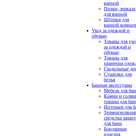
ванной
Полки, зеркала
для ванной
Шторки для
ванной комнат
Уход за одеждой и
обувью
Товары для ухо
за одеждой и
обувью
Товары для
хранения одеж
Гладильные до
Сушилки для
белья
Банные аксессуары
Мебель для ба
Камни и солян
товары для бан
Интерьер для 
Термоизоляция
средства защи
для бани
Бондарные
изделия