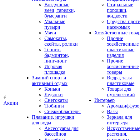
Воздушные
Стиральные
змеи, тарелки,
порошки,
бумеранги
жидкости
Мыльные
Средства прот
пузыри
насекомых
Мячи
Хозяйственные това
Самокаты,
Прочие
скейты, ролики
хозяйственные
Теннис,
пластиковые
бадминтон,
изделия
пинг-понг
Прочие
Игровая
хозяйственные
площадка
товары
Зимний спорт и
Ведра, тазы
активный отдых
пластиковые
Коньки
Товары для
Ледянки
путешествий
Снегокаты
Интерьер
Акции
Тюбинги
Аромадиффузо
Снежкобластеры
Вазы
Плавание, игрушки
Зеркала для
для воды
интерьера
Аксессуары для
Искусственны
бассейнов
растения,
Бассейны
сухоцветы