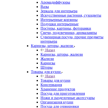
Аромадиффузоры
Вазы
Зеркала для интерьера
Искусственные растения, сухоцветы
Интерьерные корзины
Подушки интерьерные
Постеры, картины, фоторамки
Свечи, подсвечники, аромалампы
Сувенирная посуда, прочие предметы
интерьера
Карнизы, шторы, жалюзи
Назад
Карнизы, шторы, жалюзи
Жалюзи
Карнизы
Шторы
Товары для кухни
Назад
Товары для кухни
Консервация
Хранение продуктов
Посуда для приготовления
Ножи и разделочные аксессуары
Организация кухни
Посуда для сервировки