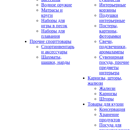
Водное оружие
Интерьерные
Матрасы и
корзины
круги
Подушки
Наборы для
интерьерные
игры в песок
Постеры,
Наборы для
картины,
плавания
фоторамки
Прочие спорттовары
Свечи,
Спортинвентарь
подсвечники,
и аксессуары
аромалампы
Шахматы,
Сувенирная
шашки, нарды
посуда, прочие
предметы
интерьера
Карнизы, шторы,
жалюзи
Жалюзи
Карнизы
Шторы
Товары для кухни
Консервация
Хранение
продуктов
Посуда для