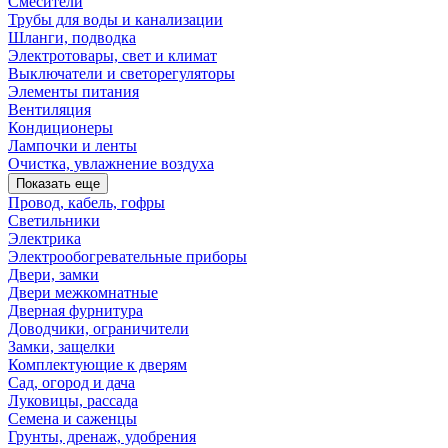
Смесители
Трубы для воды и канализации
Шланги, подводка
Электротовары, свет и климат
Выключатели и светорегуляторы
Элементы питания
Вентиляция
Кондиционеры
Лампочки и ленты
Очистка, увлажнение воздуха
Показать еще
Провод, кабель, гофры
Светильники
Электрика
Электрообогревательные приборы
Двери, замки
Двери межкомнатные
Дверная фурнитура
Доводчики, ограничители
Замки, защелки
Комплектующие к дверям
Сад, огород и дача
Луковицы, рассада
Семена и саженцы
Грунты, дренаж, удобрения