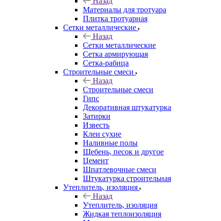
Назад
Материалы для тротуара
Плитка тротуарная
Сетки металлические
Назад
Сетки металлические
Сетка армирующая
Сетка-рабица
Строительные смеси
Назад
Строительные смеси
Гипс
Декоративная штукатурка
Затирки
Известь
Клеи сухие
Наливные полы
Щебень, песок и другое
Цемент
Шпатлевочные смеси
Штукатурка строительная
Утеплитель, изоляция
Назад
Утеплитель, изоляция
Жидкая теплоизоляция