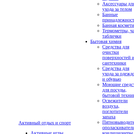
Аксеcсуары дл
ухода за телом
Банные
принадлежнос
Банная космет
Термометры, ч
таблички
Бытовая химия
Средства для
очистки
поверхностей 
сантехники
Средства для
ухода за одежд
и обувью
Моющие средс
для посуды,
бытовой техни
Освежители
воздуха,
поглотители
запаха
Пятновыводите
Активный отдых и спорт
ополаскивател
Активные игры
кондиционеры