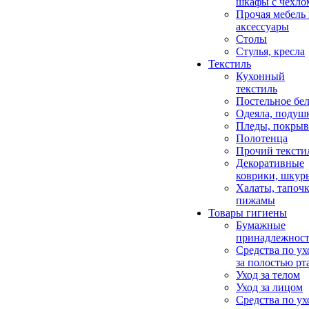
шкафы с чехло
Прочая мебель
аксессуары
Столы
Стулья, кресла
Текстиль
Кухонный
текстиль
Постельное бел
Одеяла, подуш
Пледы, покрыв
Полотенца
Прочий тексти
Декоративные
коврики, шкур
Халаты, тапочк
пижамы
Товары гигиены
Бумажные
принадлежнос
Средства по ух
за полостью рт
Уход за телом
Уход за лицом
Средства по ух