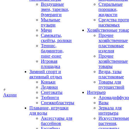
Воздушные
Стиральные
змеи, тарелки,
порошки,
бумеранги
жидкости
Мыльные
Средства прот
пузыри
насекомых
Мячи
Хозяйственные това
Самокаты,
Прочие
скейты, ролики
хозяйственные
Теннис,
пластиковые
бадминтон,
изделия
пинг-понг
Прочие
Игровая
хозяйственные
площадка
товары
Зимний спорт и
Ведра, тазы
активный отдых
пластиковые
Коньки
Товары для
Ледянки
путешествий
Снегокаты
Интерьер
Акции
Тюбинги
Аромадиффузо
Снежкобластеры
Вазы
Плавание, игрушки
Зеркала для
для воды
интерьера
Аксессуары для
Искусственны
бассейнов
растения,
Бассейны
сухоцветы