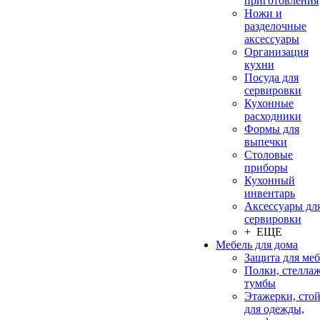
приготовления
Ножи и
разделочные
аксессуары
Организация
кухни
Посуда для
сервировки
Кухонные
расходники
Формы для
выпечки
Столовые
приборы
Кухонный
инвентарь
Аксессуары дл
сервировки
+ ЕЩЕ
Мебель для дома
Защита для ме
Полки, стеллаж
тумбы
Этажерки, сто
для одежды,