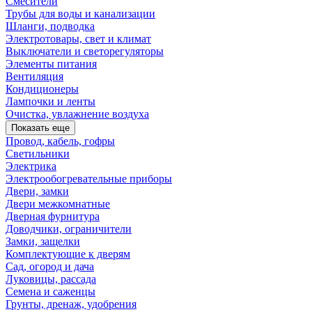
Смесители
Трубы для воды и канализации
Шланги, подводка
Электротовары, свет и климат
Выключатели и светорегуляторы
Элементы питания
Вентиляция
Кондиционеры
Лампочки и ленты
Очистка, увлажнение воздуха
Показать еще
Провод, кабель, гофры
Светильники
Электрика
Электрообогревательные приборы
Двери, замки
Двери межкомнатные
Дверная фурнитура
Доводчики, ограничители
Замки, защелки
Комплектующие к дверям
Сад, огород и дача
Луковицы, рассада
Семена и саженцы
Грунты, дренаж, удобрения