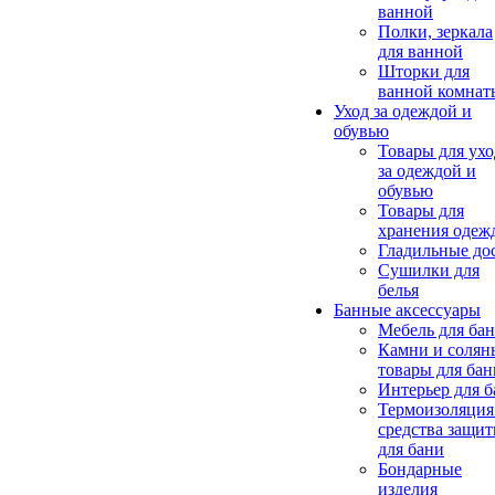
ванной
Полки, зеркала
для ванной
Шторки для
ванной комнат
Уход за одеждой и
обувью
Товары для ухо
за одеждой и
обувью
Товары для
хранения одеж
Гладильные до
Сушилки для
белья
Банные аксессуары
Мебель для ба
Камни и солян
товары для бан
Интерьер для 
Термоизоляция
средства защи
для бани
Бондарные
изделия