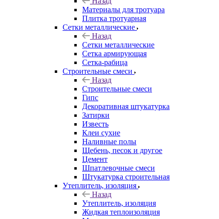
Назад
Материалы для тротуара
Плитка тротуарная
Сетки металлические
Назад
Сетки металлические
Сетка армирующая
Сетка-рабица
Строительные смеси
Назад
Строительные смеси
Гипс
Декоративная штукатурка
Затирки
Известь
Клеи сухие
Наливные полы
Щебень, песок и другое
Цемент
Шпатлевочные смеси
Штукатурка строительная
Утеплитель, изоляция
Назад
Утеплитель, изоляция
Жидкая теплоизоляция