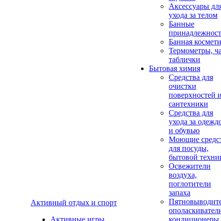
Аксеcсуары дл
ухода за телом
Банные
принадлежнос
Банная космет
Термометры, ч
таблички
Бытовая химия
Средства для
очистки
поверхностей 
сантехники
Средства для
ухода за одежд
и обувью
Моющие средс
для посуды,
бытовой техни
Освежители
воздуха,
поглотители
запаха
Пятновыводите
Активный отдых и спорт
ополаскивател
Активные игры
кондиционеры