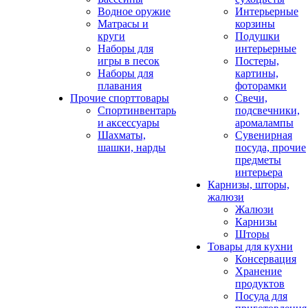
Водное оружие
Интерьерные
Матрасы и
корзины
круги
Подушки
Наборы для
интерьерные
игры в песок
Постеры,
Наборы для
картины,
плавания
фоторамки
Прочие спорттовары
Свечи,
Спортинвентарь
подсвечники,
и аксессуары
аромалампы
Шахматы,
Сувенирная
шашки, нарды
посуда, прочие
предметы
интерьера
Карнизы, шторы,
жалюзи
Жалюзи
Карнизы
Шторы
Товары для кухни
Консервация
Хранение
продуктов
Посуда для