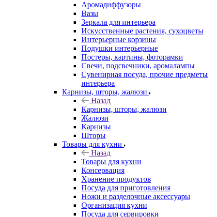
Аромадиффузоры
Вазы
Зеркала для интерьера
Искусственные растения, сухоцветы
Интерьерные корзины
Подушки интерьерные
Постеры, картины, фоторамки
Свечи, подсвечники, аромалампы
Сувенирная посуда, прочие предметы
интерьера
Карнизы, шторы, жалюзи
Назад
Карнизы, шторы, жалюзи
Жалюзи
Карнизы
Шторы
Товары для кухни
Назад
Товары для кухни
Консервация
Хранение продуктов
Посуда для приготовления
Ножи и разделочные аксессуары
Организация кухни
Посуда для сервировки