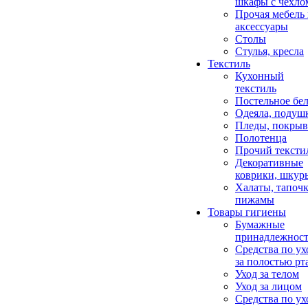
шкафы с чехло
Прочая мебель
аксессуары
Столы
Стулья, кресла
Текстиль
Кухонный
текстиль
Постельное бел
Одеяла, подуш
Пледы, покрыв
Полотенца
Прочий тексти
Декоративные
коврики, шкур
Халаты, тапочк
пижамы
Товары гигиены
Бумажные
принадлежнос
Средства по ух
за полостью рт
Уход за телом
Уход за лицом
Средства по ух