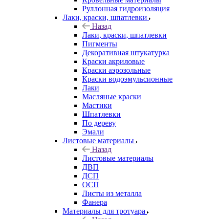
Руллонная гидроизоляция
Лаки, краски, шпатлевки
Назад
Лаки, краски, шпатлевки
Пигменты
Декоративная штукатурка
Краски акриловые
Краски аэрозольные
Краски водоэмульсионные
Лаки
Масляные краски
Мастики
Шпатлевки
По дереву
Эмали
Листовые материалы
Назад
Листовые материалы
ДВП
ДСП
ОСП
Листы из металла
Фанера
Материалы для тротуара