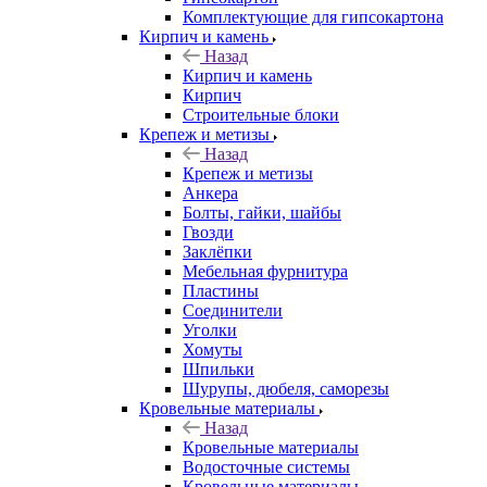
Комплектующие для гипсокартона
Кирпич и камень
Назад
Кирпич и камень
Кирпич
Строительные блоки
Крепеж и метизы
Назад
Крепеж и метизы
Анкера
Болты, гайки, шайбы
Гвозди
Заклёпки
Мебельная фурнитура
Пластины
Соединители
Уголки
Хомуты
Шпильки
Шурупы, дюбеля, саморезы
Кровельные материалы
Назад
Кровельные материалы
Водосточные системы
Кровельные материалы