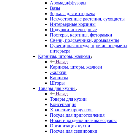
Аромадиффузоры
Вазы
Зеркала для интерьера
Искусственные растения, сухоцветы
Интерьерные корзины
Подушки интерьерные
Постеры, картины, фоторамки
Свечи, подсвечники, аромалампы
Сувенирная посуда, прочие предметы
интерьера
Карнизы, шторы, жалюзи
Назад
Карнизы, шторы, жалюзи
Жалюзи
Карнизы
Шторы
Товары для кухни
Назад
Товары для кухни
Консервация
Хранение продуктов
Посуда для приготовления
Ножи и разделочные аксессуары
Организация кухни
Посуда для сервировки