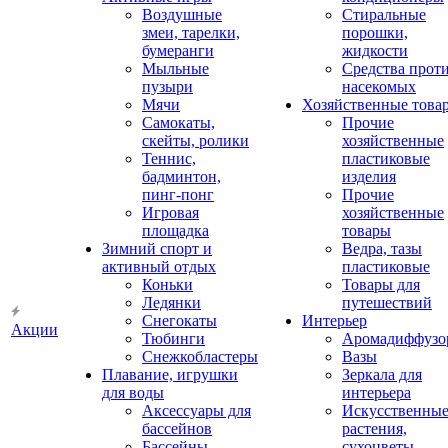
Воздушные
Стиральные
змеи, тарелки,
порошки,
бумеранги
жидкости
Мыльные
Средства прот
пузыри
насекомых
Мячи
Хозяйственные това
Самокаты,
Прочие
скейты, ролики
хозяйственные
Теннис,
пластиковые
бадминтон,
изделия
пинг-понг
Прочие
Игровая
хозяйственные
площадка
товары
Зимний спорт и
Ведра, тазы
активный отдых
пластиковые
Коньки
Товары для
Ледянки
путешествий
Снегокаты
Интерьер
Акции
Тюбинги
Аромадиффузо
Снежкобластеры
Вазы
Плавание, игрушки
Зеркала для
для воды
интерьера
Аксессуары для
Искусственны
бассейнов
растения,
Бассейны
сухоцветы