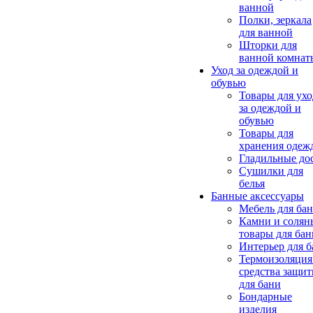
ванной
Полки, зеркала
для ванной
Шторки для
ванной комнат
Уход за одеждой и
обувью
Товары для ухо
за одеждой и
обувью
Товары для
хранения одеж
Гладильные до
Сушилки для
белья
Банные аксессуары
Мебель для ба
Камни и солян
товары для бан
Интерьер для 
Термоизоляция
средства защи
для бани
Бондарные
изделия