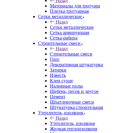
Назад
Материалы для тротуара
Плитка тротуарная
Сетки металлические
Назад
Сетки металлические
Сетка армирующая
Сетка-рабица
Строительные смеси
Назад
Строительные смеси
Гипс
Декоративная штукатурка
Затирки
Известь
Клеи сухие
Наливные полы
Щебень, песок и другое
Цемент
Шпатлевочные смеси
Штукатурка строительная
Утеплитель, изоляция
Назад
Утеплитель, изоляция
Жидкая теплоизоляция