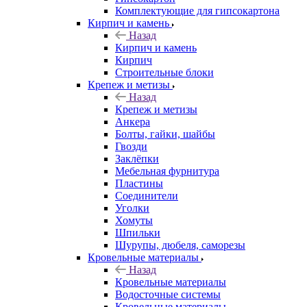
Комплектующие для гипсокартона
Кирпич и камень
Назад
Кирпич и камень
Кирпич
Строительные блоки
Крепеж и метизы
Назад
Крепеж и метизы
Анкера
Болты, гайки, шайбы
Гвозди
Заклёпки
Мебельная фурнитура
Пластины
Соединители
Уголки
Хомуты
Шпильки
Шурупы, дюбеля, саморезы
Кровельные материалы
Назад
Кровельные материалы
Водосточные системы
Кровельные материалы