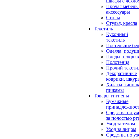
шкафы с чехло
Прочая мебель
аксессуары
Столы
Стулья, кресла
Текстиль
Кухонный
текстиль
Постельное бел
Одеяла, подуш
Пледы, покрыв
Полотенца
Прочий тексти
Декоративные
коврики, шкур
Халаты, тапочк
пижамы
Товары гигиены
Бумажные
принадлежнос
Средства по ух
за полостью рт
Уход за телом
Уход за лицом
Средства по ух