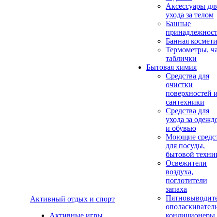
Аксеcсуары дл
ухода за телом
Банные
принадлежнос
Банная космет
Термометры, ч
таблички
Бытовая химия
Средства для
очистки
поверхностей 
сантехники
Средства для
ухода за одежд
и обувью
Моющие средс
для посуды,
бытовой техни
Освежители
воздуха,
поглотители
запаха
Пятновыводите
Активный отдых и спорт
ополаскивател
Активные игры
кондиционеры