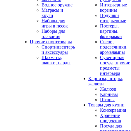
Водное оружие
Интерьерные
Матрасы и
корзины
круги
Подушки
Наборы для
интерьерные
игры в песок
Постеры,
Наборы для
картины,
плавания
фоторамки
Прочие спорттовары
Свечи,
Спортинвентарь
подсвечники,
и аксессуары
аромалампы
Шахматы,
Сувенирная
шашки, нарды
посуда, прочие
предметы
интерьера
Карнизы, шторы,
жалюзи
Жалюзи
Карнизы
Шторы
Товары для кухни
Консервация
Хранение
продуктов
Посуда для