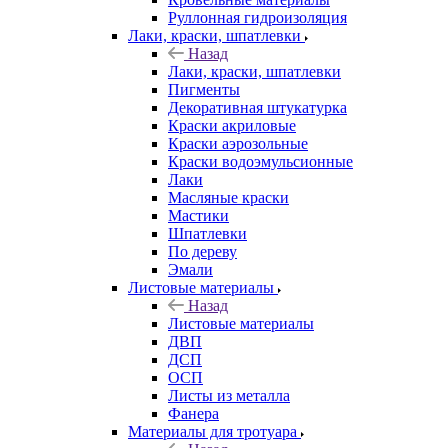
Руллонная гидроизоляция
Лаки, краски, шпатлевки
Назад
Лаки, краски, шпатлевки
Пигменты
Декоративная штукатурка
Краски акриловые
Краски аэрозольные
Краски водоэмульсионные
Лаки
Масляные краски
Мастики
Шпатлевки
По дереву
Эмали
Листовые материалы
Назад
Листовые материалы
ДВП
ДСП
ОСП
Листы из металла
Фанера
Материалы для тротуара