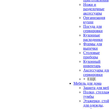
приготовления
Ножи и
разделочные
аксессуары
Организация
кухни
Посуда для
сервировки
Кухонные
расходники
Формы для
выпечки
Столовые
приборы
Кухонный
инвентарь
Аксессуары дл
сервировки
+ ЕЩЕ
Мебель для дома
Защита для ме
Полки, стеллаж
тумбы
Этажерки, сто
для одежды,