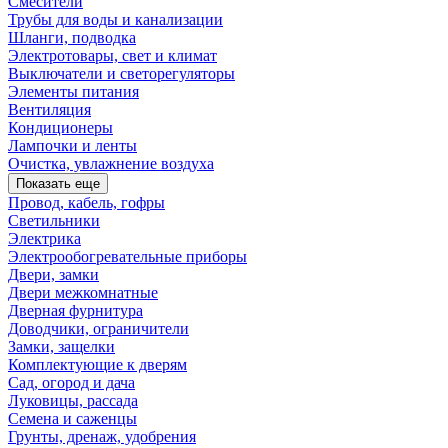
Смесители
Трубы для воды и канализации
Шланги, подводка
Электротовары, свет и климат
Выключатели и светорегуляторы
Элементы питания
Вентиляция
Кондиционеры
Лампочки и ленты
Очистка, увлажнение воздуха
Показать еще
Провод, кабель, гофры
Светильники
Электрика
Электрообогревательные приборы
Двери, замки
Двери межкомнатные
Дверная фурнитура
Доводчики, ограничители
Замки, защелки
Комплектующие к дверям
Сад, огород и дача
Луковицы, рассада
Семена и саженцы
Грунты, дренаж, удобрения