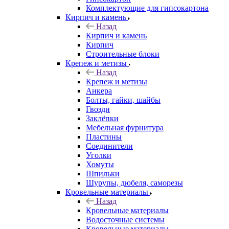
Комплектующие для гипсокартона
Кирпич и камень
Назад
Кирпич и камень
Кирпич
Строительные блоки
Крепеж и метизы
Назад
Крепеж и метизы
Анкера
Болты, гайки, шайбы
Гвозди
Заклёпки
Мебельная фурнитура
Пластины
Соединители
Уголки
Хомуты
Шпильки
Шурупы, дюбеля, саморезы
Кровельные материалы
Назад
Кровельные материалы
Водосточные системы
Кровельные материалы