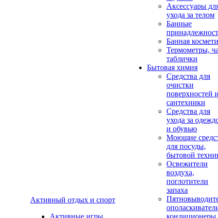
Аксеcсуары дл
ухода за телом
Банные
принадлежнос
Банная космет
Термометры, ч
таблички
Бытовая химия
Средства для
очистки
поверхностей 
сантехники
Средства для
ухода за одежд
и обувью
Моющие средс
для посуды,
бытовой техни
Освежители
воздуха,
поглотители
запаха
Пятновыводите
Активный отдых и спорт
ополаскивател
Активные игры
кондиционеры