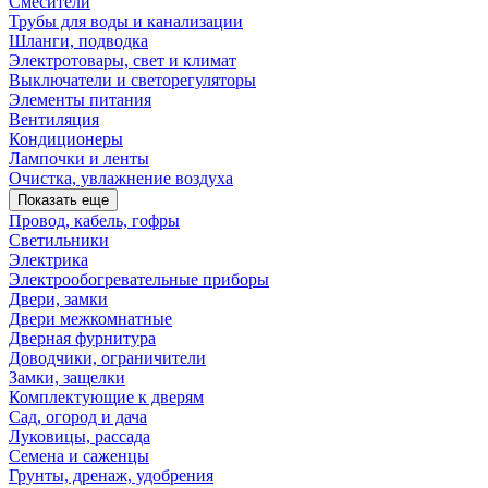
Смесители
Трубы для воды и канализации
Шланги, подводка
Электротовары, свет и климат
Выключатели и светорегуляторы
Элементы питания
Вентиляция
Кондиционеры
Лампочки и ленты
Очистка, увлажнение воздуха
Показать еще
Провод, кабель, гофры
Светильники
Электрика
Электрообогревательные приборы
Двери, замки
Двери межкомнатные
Дверная фурнитура
Доводчики, ограничители
Замки, защелки
Комплектующие к дверям
Сад, огород и дача
Луковицы, рассада
Семена и саженцы
Грунты, дренаж, удобрения