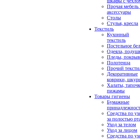
шкафы с чехло
Прочая мебель
аксессуары
Столы
Стулья, кресла
Текстиль
Кухонный
текстиль
Постельное бел
Одеяла, подуш
Пледы, покрыв
Полотенца
Прочий тексти
Декоративные
коврики, шкур
Халаты, тапочк
пижамы
Товары гигиены
Бумажные
принадлежнос
Средства по ух
за полостью рт
Уход за телом
Уход за лицом
Средства по ух