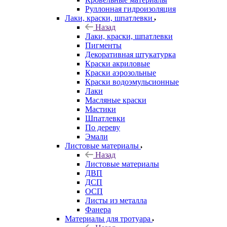
Руллонная гидроизоляция
Лаки, краски, шпатлевки
Назад
Лаки, краски, шпатлевки
Пигменты
Декоративная штукатурка
Краски акриловые
Краски аэрозольные
Краски водоэмульсионные
Лаки
Масляные краски
Мастики
Шпатлевки
По дереву
Эмали
Листовые материалы
Назад
Листовые материалы
ДВП
ДСП
ОСП
Листы из металла
Фанера
Материалы для тротуара