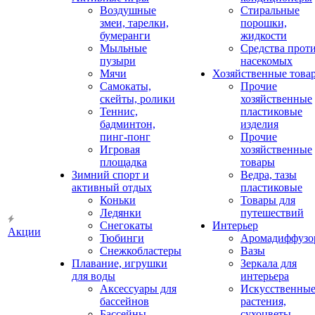
Воздушные
Стиральные
змеи, тарелки,
порошки,
бумеранги
жидкости
Мыльные
Средства прот
пузыри
насекомых
Мячи
Хозяйственные това
Самокаты,
Прочие
скейты, ролики
хозяйственные
Теннис,
пластиковые
бадминтон,
изделия
пинг-понг
Прочие
Игровая
хозяйственные
площадка
товары
Зимний спорт и
Ведра, тазы
активный отдых
пластиковые
Коньки
Товары для
Ледянки
путешествий
Снегокаты
Интерьер
Акции
Тюбинги
Аромадиффузо
Снежкобластеры
Вазы
Плавание, игрушки
Зеркала для
для воды
интерьера
Аксессуары для
Искусственны
бассейнов
растения,
Бассейны
сухоцветы