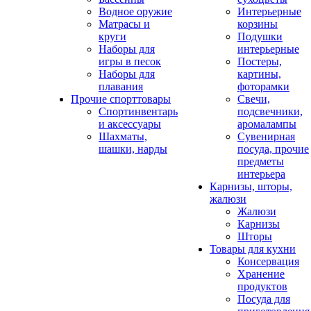
Водное оружие
Интерьерные
Матрасы и
корзины
круги
Подушки
Наборы для
интерьерные
игры в песок
Постеры,
Наборы для
картины,
плавания
фоторамки
Прочие спорттовары
Свечи,
Спортинвентарь
подсвечники,
и аксессуары
аромалампы
Шахматы,
Сувенирная
шашки, нарды
посуда, прочие
предметы
интерьера
Карнизы, шторы,
жалюзи
Жалюзи
Карнизы
Шторы
Товары для кухни
Консервация
Хранение
продуктов
Посуда для