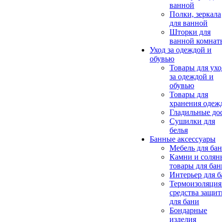
ванной
Полки, зеркала
для ванной
Шторки для
ванной комнат
Уход за одеждой и
обувью
Товары для ухо
за одеждой и
обувью
Товары для
хранения одеж
Гладильные до
Сушилки для
белья
Банные аксессуары
Мебель для ба
Камни и солян
товары для бан
Интерьер для 
Термоизоляция
средства защи
для бани
Бондарные
изделия