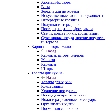
Аромадиффузоры
Вазы
Зеркала для интерьера
Искусственные растения, сухоцветы
Интерьерные корзины
Подушки интерьерные
Постеры, картины, фоторамки
Свечи, подсвечники, аромалампы
Сувенирная посуда, прочие предметы
интерьера
Карнизы, шторы, жалюзи
Назад
Карнизы, шторы, жалюзи
Жалюзи
Карнизы
Шторы
Товары для кухни
Назад
Товары для кухни
Консервация
Хранение продуктов
Посуда для приготовления
Ножи и разделочные аксессуары
Организация кухни
Посуда для сервировки