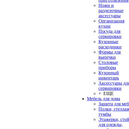
приготовления
Ножи и
разделочные
аксессуары
Организация
кухни
Посуда для
сервировки
Кухонные
расходники
Формы для
выпечки
Столовые
приборы
Кухонный
инвентарь
Аксессуары дл
сервировки
+ ЕЩЕ
Мебель для дома
Защита для ме
Полки, стеллаж
тумбы
Этажерки, сто
для одежды,