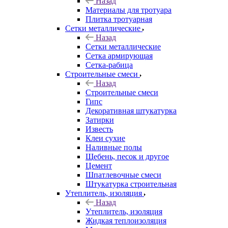
Назад
Материалы для тротуара
Плитка тротуарная
Сетки металлические
Назад
Сетки металлические
Сетка армирующая
Сетка-рабица
Строительные смеси
Назад
Строительные смеси
Гипс
Декоративная штукатурка
Затирки
Известь
Клеи сухие
Наливные полы
Щебень, песок и другое
Цемент
Шпатлевочные смеси
Штукатурка строительная
Утеплитель, изоляция
Назад
Утеплитель, изоляция
Жидкая теплоизоляция