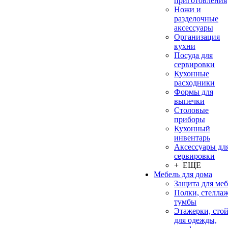
приготовления
Ножи и
разделочные
аксессуары
Организация
кухни
Посуда для
сервировки
Кухонные
расходники
Формы для
выпечки
Столовые
приборы
Кухонный
инвентарь
Аксессуары дл
сервировки
+ ЕЩЕ
Мебель для дома
Защита для ме
Полки, стеллаж
тумбы
Этажерки, сто
для одежды,