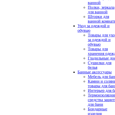
ванной
Полки, зеркала
для ванной
Шторки для
ванной комнат
Уход за одеждой и
обувью
Товары для ухо
за одеждой и
обувью
Товары для
хранения одеж
Гладильные до
Сушилки для
белья
Банные аксессуары
Мебель для ба
Камни и солян
товары для бан
Интерьер для 
Термоизоляция
средства защи
для бани
Бондарные
изделия