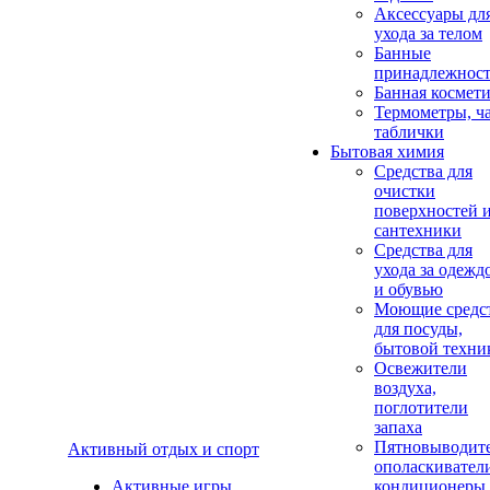
Аксеcсуары дл
ухода за телом
Банные
принадлежнос
Банная космет
Термометры, ч
таблички
Бытовая химия
Средства для
очистки
поверхностей 
сантехники
Средства для
ухода за одежд
и обувью
Моющие средс
для посуды,
бытовой техни
Освежители
воздуха,
поглотители
запаха
Пятновыводите
Активный отдых и спорт
ополаскивател
Активные игры
кондиционеры