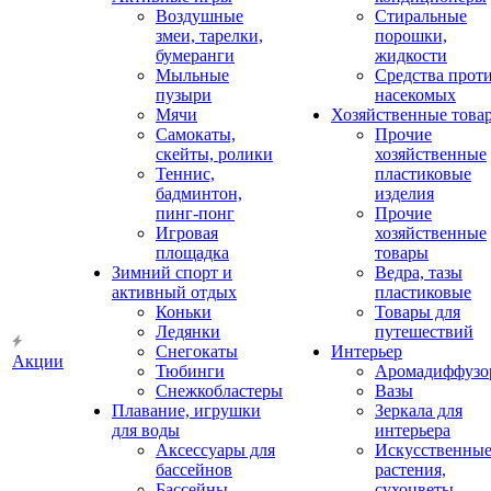
Воздушные
Стиральные
змеи, тарелки,
порошки,
бумеранги
жидкости
Мыльные
Средства прот
пузыри
насекомых
Мячи
Хозяйственные това
Самокаты,
Прочие
скейты, ролики
хозяйственные
Теннис,
пластиковые
бадминтон,
изделия
пинг-понг
Прочие
Игровая
хозяйственные
площадка
товары
Зимний спорт и
Ведра, тазы
активный отдых
пластиковые
Коньки
Товары для
Ледянки
путешествий
Снегокаты
Интерьер
Акции
Тюбинги
Аромадиффузо
Снежкобластеры
Вазы
Плавание, игрушки
Зеркала для
для воды
интерьера
Аксессуары для
Искусственны
бассейнов
растения,
Бассейны
сухоцветы