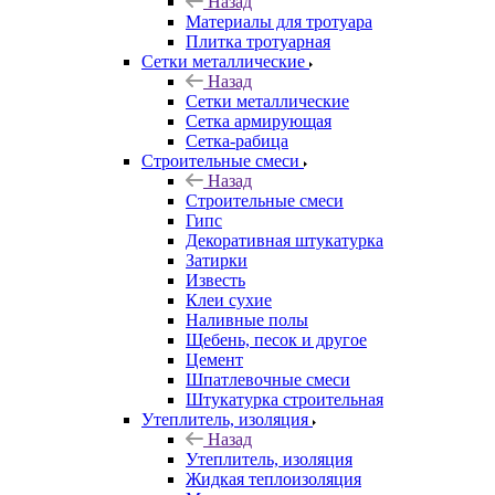
Назад
Материалы для тротуара
Плитка тротуарная
Сетки металлические
Назад
Сетки металлические
Сетка армирующая
Сетка-рабица
Строительные смеси
Назад
Строительные смеси
Гипс
Декоративная штукатурка
Затирки
Известь
Клеи сухие
Наливные полы
Щебень, песок и другое
Цемент
Шпатлевочные смеси
Штукатурка строительная
Утеплитель, изоляция
Назад
Утеплитель, изоляция
Жидкая теплоизоляция