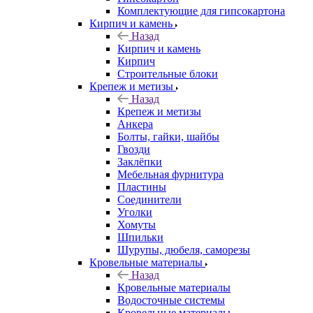
Комплектующие для гипсокартона
Кирпич и камень
Назад
Кирпич и камень
Кирпич
Строительные блоки
Крепеж и метизы
Назад
Крепеж и метизы
Анкера
Болты, гайки, шайбы
Гвозди
Заклёпки
Мебельная фурнитура
Пластины
Соединители
Уголки
Хомуты
Шпильки
Шурупы, дюбеля, саморезы
Кровельные материалы
Назад
Кровельные материалы
Водосточные системы
Кровельные материалы