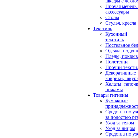
шкафы с чехло
Прочая мебель
аксессуары
Столы
Стулья, кресла
Текстиль
Кухонный
текстиль
Постельное бел
Одеяла, подуш
Пледы, покрыв
Полотенца
Прочий тексти
Декоративные
коврики, шкур
Халаты, тапочк
пижамы
Товары гигиены
Бумажные
принадлежнос
Средства по ух
за полостью рт
Уход за телом
Уход за лицом
Средства по ух