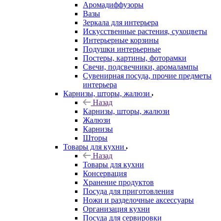
Аромадиффузоры
Вазы
Зеркала для интерьера
Искусственные растения, сухоцветы
Интерьерные корзины
Подушки интерьерные
Постеры, картины, фоторамки
Свечи, подсвечники, аромалампы
Сувенирная посуда, прочие предметы
интерьера
Карнизы, шторы, жалюзи
Назад
Карнизы, шторы, жалюзи
Жалюзи
Карнизы
Шторы
Товары для кухни
Назад
Товары для кухни
Консервация
Хранение продуктов
Посуда для приготовления
Ножи и разделочные аксессуары
Организация кухни
Посуда для сервировки