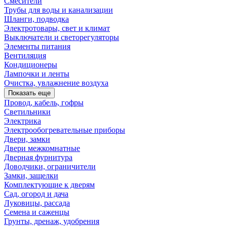
Смесители
Трубы для воды и канализации
Шланги, подводка
Электротовары, свет и климат
Выключатели и светорегуляторы
Элементы питания
Вентиляция
Кондиционеры
Лампочки и ленты
Очистка, увлажнение воздуха
Показать еще
Провод, кабель, гофры
Светильники
Электрика
Электрообогревательные приборы
Двери, замки
Двери межкомнатные
Дверная фурнитура
Доводчики, ограничители
Замки, защелки
Комплектующие к дверям
Сад, огород и дача
Луковицы, рассада
Семена и саженцы
Грунты, дренаж, удобрения