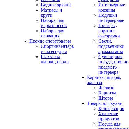
Водное оружие
Интерьерные
Матрасы и
корзины
круги
Подушки
Наборы для
интерьерные
игры в песок
Постеры,
Наборы для
картины,
плавания
фоторамки
Прочие спорттовары
Свечи,
Спортинвентарь
подсвечники,
и аксессуары
аромалампы
Шахматы,
Сувенирная
шашки, нарды
посуда, прочие
предметы
интерьера
Карнизы, шторы,
жалюзи
Жалюзи
Карнизы
Шторы
Товары для кухни
Консервация
Хранение
продуктов
Посуда для