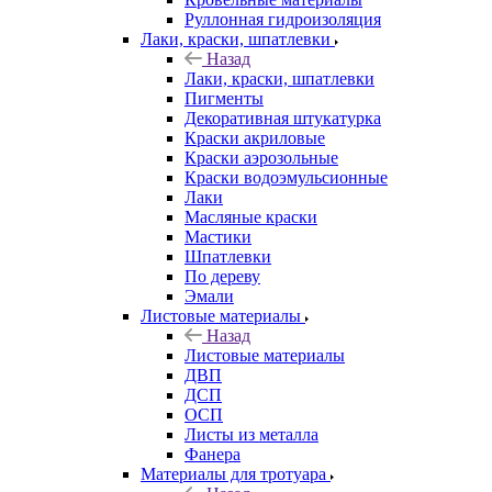
Руллонная гидроизоляция
Лаки, краски, шпатлевки
Назад
Лаки, краски, шпатлевки
Пигменты
Декоративная штукатурка
Краски акриловые
Краски аэрозольные
Краски водоэмульсионные
Лаки
Масляные краски
Мастики
Шпатлевки
По дереву
Эмали
Листовые материалы
Назад
Листовые материалы
ДВП
ДСП
ОСП
Листы из металла
Фанера
Материалы для тротуара