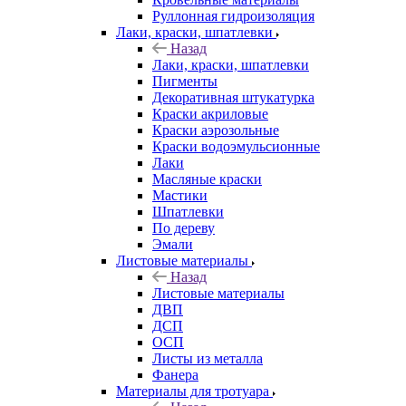
Руллонная гидроизоляция
Лаки, краски, шпатлевки
Назад
Лаки, краски, шпатлевки
Пигменты
Декоративная штукатурка
Краски акриловые
Краски аэрозольные
Краски водоэмульсионные
Лаки
Масляные краски
Мастики
Шпатлевки
По дереву
Эмали
Листовые материалы
Назад
Листовые материалы
ДВП
ДСП
ОСП
Листы из металла
Фанера
Материалы для тротуара