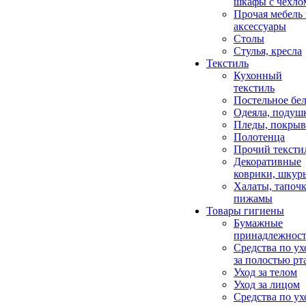
шкафы с чехло
Прочая мебель
аксессуары
Столы
Стулья, кресла
Текстиль
Кухонный
текстиль
Постельное бел
Одеяла, подуш
Пледы, покрыв
Полотенца
Прочий тексти
Декоративные
коврики, шкур
Халаты, тапочк
пижамы
Товары гигиены
Бумажные
принадлежнос
Средства по ух
за полостью рт
Уход за телом
Уход за лицом
Средства по ух