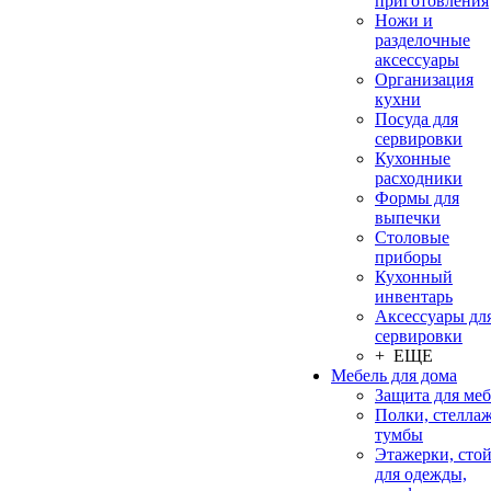
приготовления
Ножи и
разделочные
аксессуары
Организация
кухни
Посуда для
сервировки
Кухонные
расходники
Формы для
выпечки
Столовые
приборы
Кухонный
инвентарь
Аксессуары дл
сервировки
+ ЕЩЕ
Мебель для дома
Защита для ме
Полки, стеллаж
тумбы
Этажерки, сто
для одежды,