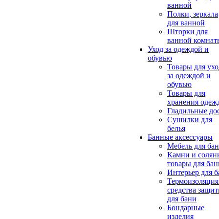
ванной
Полки, зеркала
для ванной
Шторки для
ванной комнат
Уход за одеждой и
обувью
Товары для ухо
за одеждой и
обувью
Товары для
хранения одеж
Гладильные до
Сушилки для
белья
Банные аксессуары
Мебель для ба
Камни и солян
товары для бан
Интерьер для 
Термоизоляция
средства защи
для бани
Бондарные
изделия