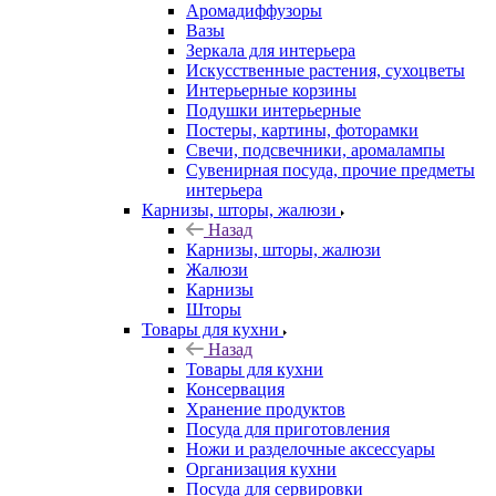
Аромадиффузоры
Вазы
Зеркала для интерьера
Искусственные растения, сухоцветы
Интерьерные корзины
Подушки интерьерные
Постеры, картины, фоторамки
Свечи, подсвечники, аромалампы
Сувенирная посуда, прочие предметы
интерьера
Карнизы, шторы, жалюзи
Назад
Карнизы, шторы, жалюзи
Жалюзи
Карнизы
Шторы
Товары для кухни
Назад
Товары для кухни
Консервация
Хранение продуктов
Посуда для приготовления
Ножи и разделочные аксессуары
Организация кухни
Посуда для сервировки