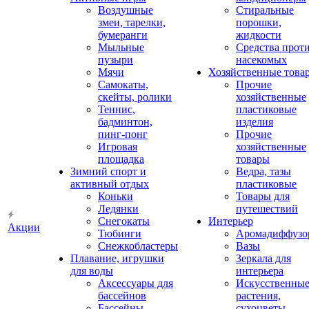
Воздушные
Стиральные
змеи, тарелки,
порошки,
бумеранги
жидкости
Мыльные
Средства прот
пузыри
насекомых
Мячи
Хозяйственные това
Самокаты,
Прочие
скейты, ролики
хозяйственные
Теннис,
пластиковые
бадминтон,
изделия
пинг-понг
Прочие
Игровая
хозяйственные
площадка
товары
Зимний спорт и
Ведра, тазы
активный отдых
пластиковые
Коньки
Товары для
Ледянки
путешествий
Снегокаты
Интерьер
Акции
Тюбинги
Аромадиффузо
Снежкобластеры
Вазы
Плавание, игрушки
Зеркала для
для воды
интерьера
Аксессуары для
Искусственны
бассейнов
растения,
Бассейны
сухоцветы