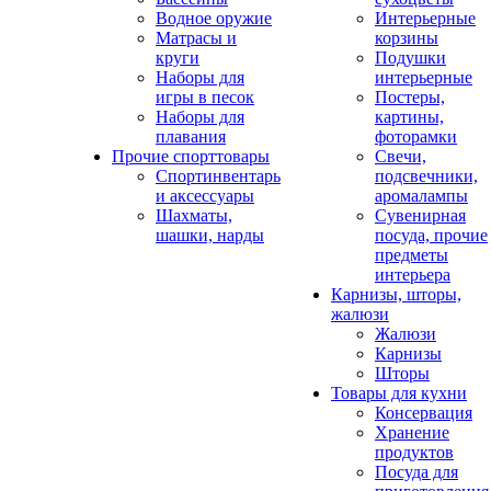
Водное оружие
Интерьерные
Матрасы и
корзины
круги
Подушки
Наборы для
интерьерные
игры в песок
Постеры,
Наборы для
картины,
плавания
фоторамки
Прочие спорттовары
Свечи,
Спортинвентарь
подсвечники,
и аксессуары
аромалампы
Шахматы,
Сувенирная
шашки, нарды
посуда, прочие
предметы
интерьера
Карнизы, шторы,
жалюзи
Жалюзи
Карнизы
Шторы
Товары для кухни
Консервация
Хранение
продуктов
Посуда для