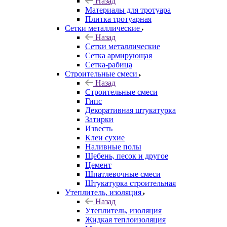
Назад
Материалы для тротуара
Плитка тротуарная
Сетки металлические
Назад
Сетки металлические
Сетка армирующая
Сетка-рабица
Строительные смеси
Назад
Строительные смеси
Гипс
Декоративная штукатурка
Затирки
Известь
Клеи сухие
Наливные полы
Щебень, песок и другое
Цемент
Шпатлевочные смеси
Штукатурка строительная
Утеплитель, изоляция
Назад
Утеплитель, изоляция
Жидкая теплоизоляция