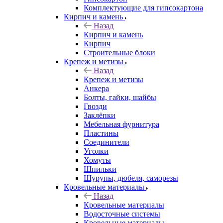
Комплектующие для гипсокартона
Кирпич и камень
Назад
Кирпич и камень
Кирпич
Строительные блоки
Крепеж и метизы
Назад
Крепеж и метизы
Анкера
Болты, гайки, шайбы
Гвозди
Заклёпки
Мебельная фурнитура
Пластины
Соединители
Уголки
Хомуты
Шпильки
Шурупы, дюбеля, саморезы
Кровельные материалы
Назад
Кровельные материалы
Водосточные системы
Кровельные материалы