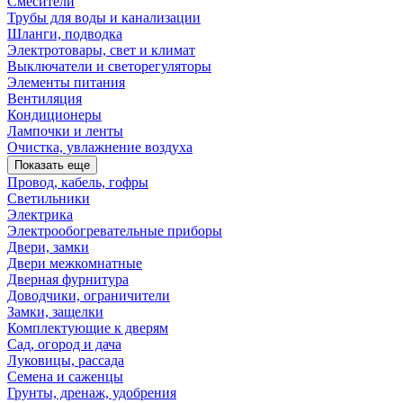
Смесители
Трубы для воды и канализации
Шланги, подводка
Электротовары, свет и климат
Выключатели и светорегуляторы
Элементы питания
Вентиляция
Кондиционеры
Лампочки и ленты
Очистка, увлажнение воздуха
Показать еще
Провод, кабель, гофры
Светильники
Электрика
Электрообогревательные приборы
Двери, замки
Двери межкомнатные
Дверная фурнитура
Доводчики, ограничители
Замки, защелки
Комплектующие к дверям
Сад, огород и дача
Луковицы, рассада
Семена и саженцы
Грунты, дренаж, удобрения