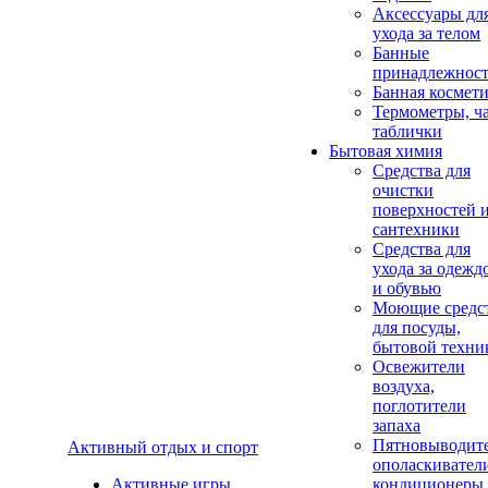
Аксеcсуары дл
ухода за телом
Банные
принадлежнос
Банная космет
Термометры, ч
таблички
Бытовая химия
Средства для
очистки
поверхностей 
сантехники
Средства для
ухода за одежд
и обувью
Моющие средс
для посуды,
бытовой техни
Освежители
воздуха,
поглотители
запаха
Пятновыводите
Активный отдых и спорт
ополаскивател
Активные игры
кондиционеры