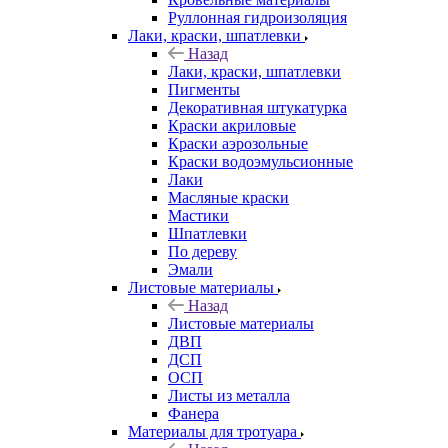
Руллонная гидроизоляция
Лаки, краски, шпатлевки
Назад
Лаки, краски, шпатлевки
Пигменты
Декоративная штукатурка
Краски акриловые
Краски аэрозольные
Краски водоэмульсионные
Лаки
Масляные краски
Мастики
Шпатлевки
По дереву
Эмали
Листовые материалы
Назад
Листовые материалы
ДВП
ДСП
ОСП
Листы из металла
Фанера
Материалы для тротуара