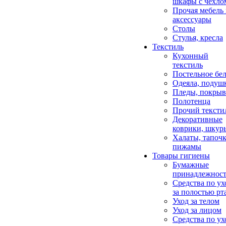
шкафы с чехло
Прочая мебель
аксессуары
Столы
Стулья, кресла
Текстиль
Кухонный
текстиль
Постельное бел
Одеяла, подуш
Пледы, покрыв
Полотенца
Прочий тексти
Декоративные
коврики, шкур
Халаты, тапочк
пижамы
Товары гигиены
Бумажные
принадлежнос
Средства по ух
за полостью рт
Уход за телом
Уход за лицом
Средства по ух