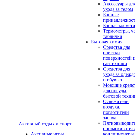
Аксеcсуары дл
ухода за телом
Банные
принадлежнос
Банная космет
Термометры, ч
таблички
Бытовая химия
Средства для
очистки
поверхностей 
сантехники
Средства для
ухода за одежд
и обувью
Моющие средс
для посуды,
бытовой техни
Освежители
воздуха,
поглотители
запаха
Пятновыводите
Активный отдых и спорт
ополаскивател
Активные игры
кондиционеры