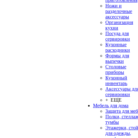
приготовления
Ножи и
разделочные
аксессуары
Организация
кухни
Посуда для
сервировки
Кухонные
расходники
Формы для
выпечки
Столовые
приборы
Кухонный
инвентарь
Аксессуары дл
сервировки
+ ЕЩЕ
Мебель для дома
Защита для ме
Полки, стеллаж
тумбы
Этажерки, сто
для одежды,