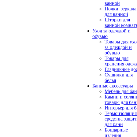
ванной
Полки, зеркала
для ванной
Шторки для
ванной комнат
Уход за одеждой и
обувью
Товары для ухо
за одеждой и
обувью
Товары для
хранения одеж
Гладильные до
Сушилки для
белья
Банные аксессуары
Мебель для ба
Камни и солян
товары для бан
Интерьер для 
Термоизоляция
средства защи
для бани
Бондарные
изделия