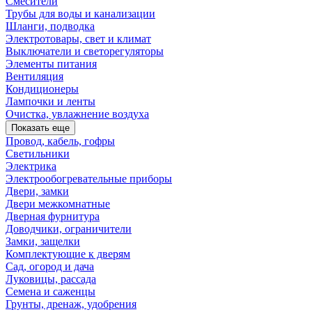
Смесители
Трубы для воды и канализации
Шланги, подводка
Электротовары, свет и климат
Выключатели и светорегуляторы
Элементы питания
Вентиляция
Кондиционеры
Лампочки и ленты
Очистка, увлажнение воздуха
Показать еще
Провод, кабель, гофры
Светильники
Электрика
Электрообогревательные приборы
Двери, замки
Двери межкомнатные
Дверная фурнитура
Доводчики, ограничители
Замки, защелки
Комплектующие к дверям
Сад, огород и дача
Луковицы, рассада
Семена и саженцы
Грунты, дренаж, удобрения