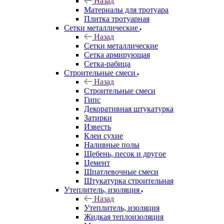
Назад
Материалы для тротуара
Плитка тротуарная
Сетки металлические
Назад
Сетки металлические
Сетка армирующая
Сетка-рабица
Строительные смеси
Назад
Строительные смеси
Гипс
Декоративная штукатурка
Затирки
Известь
Клеи сухие
Наливные полы
Щебень, песок и другое
Цемент
Шпатлевочные смеси
Штукатурка строительная
Утеплитель, изоляция
Назад
Утеплитель, изоляция
Жидкая теплоизоляция