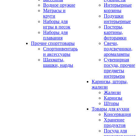
Водное оружие
Интерьерные
Матрасы и
корзины
круги
Подушки
Наборы для
интерьерные
игры в песок
Постеры,
Наборы для
картины,
плавания
фоторамки
Прочие спорттовары
Свечи,
Спортинвентарь
подсвечники,
и аксессуары
аромалампы
Шахматы,
Сувенирная
шашки, нарды
посуда, прочие
предметы
интерьера
Карнизы, шторы,
жалюзи
Жалюзи
Карнизы
Шторы
Товары для кухни
Консервация
Хранение
продуктов
Посуда для