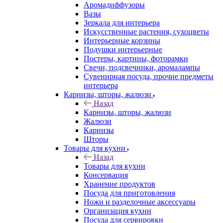
Аромадиффузоры
Вазы
Зеркала для интерьера
Искусственные растения, сухоцветы
Интерьерные корзины
Подушки интерьерные
Постеры, картины, фоторамки
Свечи, подсвечники, аромалампы
Сувенирная посуда, прочие предметы
интерьера
Карнизы, шторы, жалюзи
Назад
Карнизы, шторы, жалюзи
Жалюзи
Карнизы
Шторы
Товары для кухни
Назад
Товары для кухни
Консервация
Хранение продуктов
Посуда для приготовления
Ножи и разделочные аксессуары
Организация кухни
Посуда для сервировки