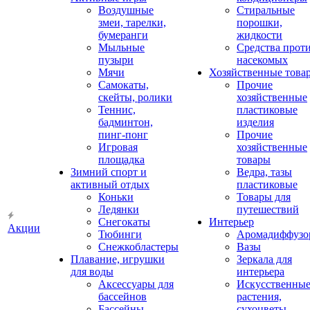
Воздушные
Стиральные
змеи, тарелки,
порошки,
бумеранги
жидкости
Мыльные
Средства прот
пузыри
насекомых
Мячи
Хозяйственные това
Самокаты,
Прочие
скейты, ролики
хозяйственные
Теннис,
пластиковые
бадминтон,
изделия
пинг-понг
Прочие
Игровая
хозяйственные
площадка
товары
Зимний спорт и
Ведра, тазы
активный отдых
пластиковые
Коньки
Товары для
Ледянки
путешествий
Снегокаты
Интерьер
Акции
Тюбинги
Аромадиффузо
Снежкобластеры
Вазы
Плавание, игрушки
Зеркала для
для воды
интерьера
Аксессуары для
Искусственны
бассейнов
растения,
Бассейны
сухоцветы