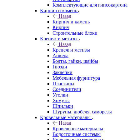
Комплектующие для гипсокартона
Кирпич и камень
Назад
Кирпич и камень
Кирпич
Строительные блоки
Крепеж и метизы
Назад
Крепеж и метизы
Анкера
Болты, гайки, шайбы
Гвозди
Заклёпки
Мебельная фурнитура
Пластины
Соединители
Уголки
Хомуты
Шпильки
Шурупы, дюбеля, саморезы
Кровельные материалы
Назад
Кровельные материалы
Водосточные системы
Кровельные материалы