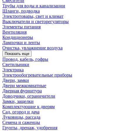
Смесители
Трубы для воды и канализации
Шланги, подводка
Электротовары, свет и климат
Выключатели и светорегуляторы
Элементы питания
Вентиляция
Кондиционеры
Лампочки и ленты
Очистка, увлажнение воздуха
Показать еще
Провод, кабель, гофры
Светильники
Электрика
Электрообогревательные приборы
Двери, замки
Двери межкомнатные
Дверная фурнитура
Доводчики, ограничители
Замки, защелки
Комплектующие к дверям
Сад, огород и дача
Луковицы, рассада
Семена и саженцы
Грунты, дренаж, удобрения