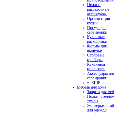
приготовления
Ножи и
разделочные
аксессуары
Организация
кухни
Посуда для
сервировки
Кухонные
расходники
Формы для
выпечки
Столовые
приборы
Кухонный
инвентарь
Аксессуары дл
сервировки
+ ЕЩЕ
Мебель для дома
Защита для ме
Полки, стеллаж
тумбы
Этажерки, сто
для одежды,