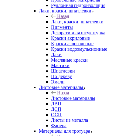
Руллонная гидроизоляция
Лаки, краски, шпатлевки
Назад
Лаки, краски, шпатлевки
Пигменты
Декоративная штукатурка
Краски акриловые
Краски аэрозольные
Краски водоэмульсионные
Лаки
Масляные краски
Мастики
Шпатлевки
По дереву
Эмали
Листовые материалы
Назад
Листовые материалы
ДВП
ДСП
ОСП
Листы из металла
Фанера
Материалы для тротуара