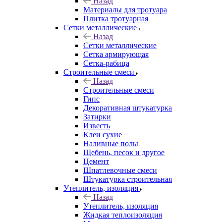
Назад
Материалы для тротуара
Плитка тротуарная
Сетки металлические
Назад
Сетки металлические
Сетка армирующая
Сетка-рабица
Строительные смеси
Назад
Строительные смеси
Гипс
Декоративная штукатурка
Затирки
Известь
Клеи сухие
Наливные полы
Щебень, песок и другое
Цемент
Шпатлевочные смеси
Штукатурка строительная
Утеплитель, изоляция
Назад
Утеплитель, изоляция
Жидкая теплоизоляция