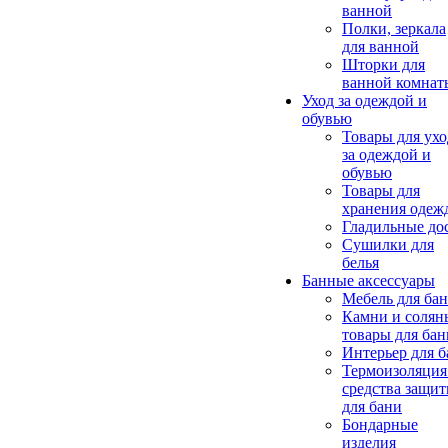
ванной
Полки, зеркала
для ванной
Шторки для
ванной комнат
Уход за одеждой и
обувью
Товары для ухо
за одеждой и
обувью
Товары для
хранения одеж
Гладильные до
Сушилки для
белья
Банные аксессуары
Мебель для ба
Камни и солян
товары для бан
Интерьер для 
Термоизоляция
средства защи
для бани
Бондарные
изделия