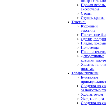
шкафы с чехло
Прочая мебель
аксессуары
Столы
Стулья, кресла
Текстиль
Кухонный
текстиль
Постельное бел
Одеяла, подуш
Пледы, покрыв
Полотенца
Прочий тексти
Декоративные
коврики, шкур
Халаты, тапочк
пижамы
Товары гигиены
Бумажные
принадлежнос
Средства по ух
за полостью рт
Уход за телом
Уход за лицом
Средства по ух