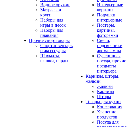
Водное оружие
Интерьерные
Матрасы и
корзины
круги
Подушки
Наборы для
интерьерные
игры в песок
Постеры,
Наборы для
картины,
плавания
фоторамки
Прочие спорттовары
Свечи,
Спортинвентарь
подсвечники,
и аксессуары
аромалампы
Шахматы,
Сувенирная
шашки, нарды
посуда, прочие
предметы
интерьера
Карнизы, шторы,
жалюзи
Жалюзи
Карнизы
Шторы
Товары для кухни
Консервация
Хранение
продуктов
Посуда для