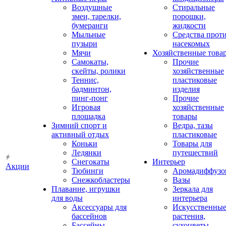
Воздушные
Стиральные
змеи, тарелки,
порошки,
бумеранги
жидкости
Мыльные
Средства прот
пузыри
насекомых
Мячи
Хозяйственные това
Самокаты,
Прочие
скейты, ролики
хозяйственные
Теннис,
пластиковые
бадминтон,
изделия
пинг-понг
Прочие
Игровая
хозяйственные
площадка
товары
Зимний спорт и
Ведра, тазы
активный отдых
пластиковые
Коньки
Товары для
Ледянки
путешествий
Снегокаты
Интерьер
Акции
Тюбинги
Аромадиффузо
Снежкобластеры
Вазы
Плавание, игрушки
Зеркала для
для воды
интерьера
Аксессуары для
Искусственны
бассейнов
растения,
Бассейны
сухоцветы