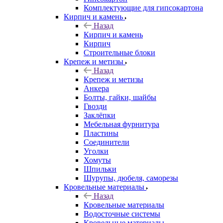
Комплектующие для гипсокартона
Кирпич и камень
Назад
Кирпич и камень
Кирпич
Строительные блоки
Крепеж и метизы
Назад
Крепеж и метизы
Анкера
Болты, гайки, шайбы
Гвозди
Заклёпки
Мебельная фурнитура
Пластины
Соединители
Уголки
Хомуты
Шпильки
Шурупы, дюбеля, саморезы
Кровельные материалы
Назад
Кровельные материалы
Водосточные системы
Кровельные материалы