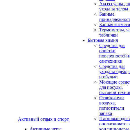
Аксеcсуары дл
ухода за телом
Банные
принадлежнос
Банная космет
Термометры, ч
таблички
Бытовая химия
Средства для
очистки
поверхностей 
сантехники
Средства для
ухода за одежд
и обувью
Моющие средс
для посуды,
бытовой техни
Освежители
воздуха,
поглотители
запаха
Пятновыводите
Активный отдых и спорт
ополаскивател
Активные игры
кондиционеры