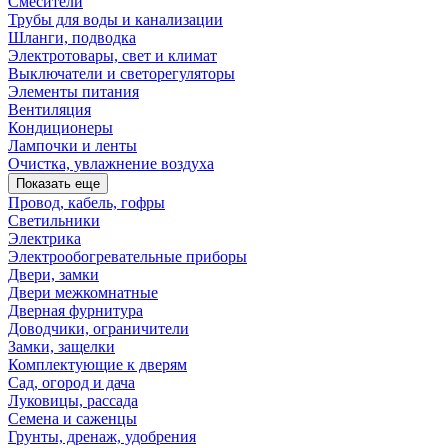
Смесители
Трубы для воды и канализации
Шланги, подводка
Электротовары, свет и климат
Выключатели и светорегуляторы
Элементы питания
Вентиляция
Кондиционеры
Лампочки и ленты
Очистка, увлажнение воздуха
Показать еще
Провод, кабель, гофры
Светильники
Электрика
Электрообогревательные приборы
Двери, замки
Двери межкомнатные
Дверная фурнитура
Доводчики, ограничители
Замки, защелки
Комплектующие к дверям
Сад, огород и дача
Луковицы, рассада
Семена и саженцы
Грунты, дренаж, удобрения