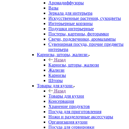
Аромадиффузоры
Вазы
Зеркала для интерьера
Искусственные растения, сухоцветы
Интерьерные корзины
Подушки интерьерные
Постеры, картины, фоторамки
Свечи, подсвечники, аромалампы
Сувенирная посуда, прочие предметы
интерьера
Карнизы, шторы, жалюзи
Назад
Карнизы, шторы, жалюзи
Жалюзи
Карнизы
Шторы
Товары для кухни
Назад
Товары для кухни
Консервация
Хранение продуктов
Посуда для приготовления
Ножи и разделочные аксессуары
Организация кухни
Посуда для сервировки