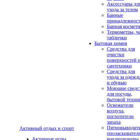
Аксеcсуары дл
ухода за телом
Банные
принадлежнос
Банная космет
Термометры, ч
таблички
Бытовая химия
Средства для
очистки
поверхностей 
сантехники
Средства для
ухода за одежд
и обувью
Моющие средс
для посуды,
бытовой техни
Освежители
воздуха,
поглотители
запаха
Пятновыводите
Активный отдых и спорт
ополаскивател
Активные игры
кондиционеры