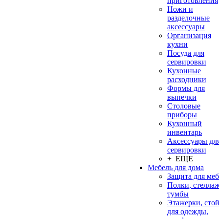
приготовления
Ножи и
разделочные
аксессуары
Организация
кухни
Посуда для
сервировки
Кухонные
расходники
Формы для
выпечки
Столовые
приборы
Кухонный
инвентарь
Аксессуары дл
сервировки
+ ЕЩЕ
Мебель для дома
Защита для ме
Полки, стеллаж
тумбы
Этажерки, сто
для одежды,