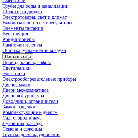
Смесители
Трубы для воды и канализации
Шланги, подводка
Электротовары, свет и климат
Выключатели и светорегуляторы
Элементы питания
Вентиляция
Кондиционеры
Лампочки и ленты
Очистка, увлажнение воздуха
Показать еще
Провод, кабель, гофры
Светильники
Электрика
Электрообогревательные приборы
Двери, замки
Двери межкомнатные
Дверная фурнитура
Доводчики, ограничители
Замки, защелки
Комплектующие к дверям
Сад, огород и дача
Луковицы, рассада
Семена и саженцы
Грунты, дренаж, удобрения