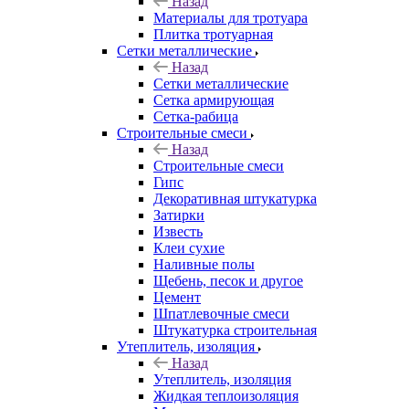
Назад
Материалы для тротуара
Плитка тротуарная
Сетки металлические
Назад
Сетки металлические
Сетка армирующая
Сетка-рабица
Строительные смеси
Назад
Строительные смеси
Гипс
Декоративная штукатурка
Затирки
Известь
Клеи сухие
Наливные полы
Щебень, песок и другое
Цемент
Шпатлевочные смеси
Штукатурка строительная
Утеплитель, изоляция
Назад
Утеплитель, изоляция
Жидкая теплоизоляция