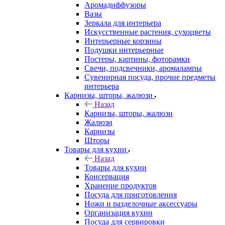
Аромадиффузоры
Вазы
Зеркала для интерьера
Искусственные растения, сухоцветы
Интерьерные корзины
Подушки интерьерные
Постеры, картины, фоторамки
Свечи, подсвечники, аромалампы
Сувенирная посуда, прочие предметы
интерьера
Карнизы, шторы, жалюзи
Назад
Карнизы, шторы, жалюзи
Жалюзи
Карнизы
Шторы
Товары для кухни
Назад
Товары для кухни
Консервация
Хранение продуктов
Посуда для приготовления
Ножи и разделочные аксессуары
Организация кухни
Посуда для сервировки