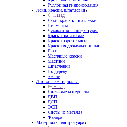
Руллонная гидроизоляция
Лаки, краски, шпатлевки
Назад
Лаки, краски, шпатлевки
Пигменты
Декоративная штукатурка
Краски акриловые
Краски аэрозольные
Краски водоэмульсионные
Лаки
Масляные краски
Мастики
Шпатлевки
По дереву
Эмали
Листовые материалы
Назад
Листовые материалы
ДВП
ДСП
ОСП
Листы из металла
Фанера
Материалы для тротуара