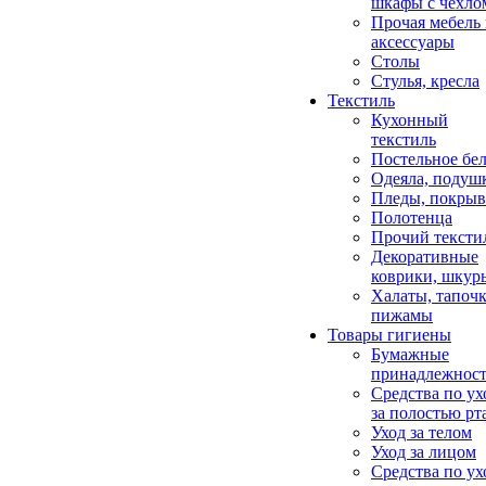
шкафы с чехло
Прочая мебель
аксессуары
Столы
Стулья, кресла
Текстиль
Кухонный
текстиль
Постельное бел
Одеяла, подуш
Пледы, покрыв
Полотенца
Прочий тексти
Декоративные
коврики, шкур
Халаты, тапочк
пижамы
Товары гигиены
Бумажные
принадлежнос
Средства по ух
за полостью рт
Уход за телом
Уход за лицом
Средства по ух