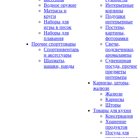
Водное оружие
Интерьерные
Матрасы и
корзины
круги
Подушки
Наборы для
интерьерные
игры в песок
Постеры,
Наборы для
картины,
плавания
фоторамки
Прочие спорттовары
Свечи,
Спортинвентарь
подсвечники,
и аксессуары
аромалампы
Шахматы,
Сувенирная
шашки, нарды
посуда, прочие
предметы
интерьера
Карнизы, шторы,
жалюзи
Жалюзи
Карнизы
Шторы
Товары для кухни
Консервация
Хранение
продуктов
Посуда для