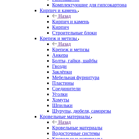
Комплектующие для гипсокартона
Кирпич и камень
Назад
Кирпич и камень
Кирпич
Строительные блоки
Крепеж и метизы
Назад
Крепеж и метизы
Анкера
Болты, гайки, шайбы
Гвозди
Заклёпки
Мебельная фурнитура
Пластины
Соединители
Уголки
Хомуты
Шпильки
Шурупы, дюбеля, саморезы
Кровельные материалы
Назад
Кровельные материалы
Водосточные системы
Кровельные материалы