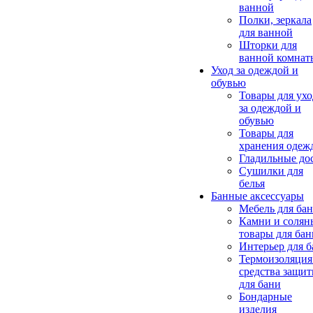
ванной
Полки, зеркала
для ванной
Шторки для
ванной комнат
Уход за одеждой и
обувью
Товары для ухо
за одеждой и
обувью
Товары для
хранения одеж
Гладильные до
Сушилки для
белья
Банные аксессуары
Мебель для ба
Камни и солян
товары для бан
Интерьер для 
Термоизоляция
средства защи
для бани
Бондарные
изделия