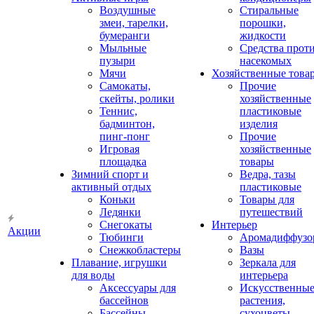
Воздушные
Стиральные
змеи, тарелки,
порошки,
бумеранги
жидкости
Мыльные
Средства прот
пузыри
насекомых
Мячи
Хозяйственные това
Самокаты,
Прочие
скейты, ролики
хозяйственные
Теннис,
пластиковые
бадминтон,
изделия
пинг-понг
Прочие
Игровая
хозяйственные
площадка
товары
Зимний спорт и
Ведра, тазы
активный отдых
пластиковые
Коньки
Товары для
Ледянки
путешествий
Снегокаты
Интерьер
Акции
Тюбинги
Аромадиффузо
Снежкобластеры
Вазы
Плавание, игрушки
Зеркала для
для воды
интерьера
Аксессуары для
Искусственны
бассейнов
растения,
Бассейны
сухоцветы