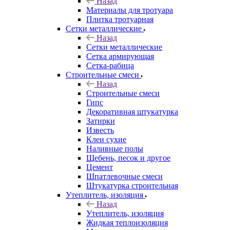
Назад
Материалы для тротуара
Плитка тротуарная
Сетки металлические
Назад
Сетки металлические
Сетка армирующая
Сетка-рабица
Строительные смеси
Назад
Строительные смеси
Гипс
Декоративная штукатурка
Затирки
Известь
Клеи сухие
Наливные полы
Щебень, песок и другое
Цемент
Шпатлевочные смеси
Штукатурка строительная
Утеплитель, изоляция
Назад
Утеплитель, изоляция
Жидкая теплоизоляция