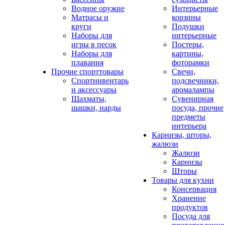
Водное оружие
Интерьерные
Матрасы и
корзины
круги
Подушки
Наборы для
интерьерные
игры в песок
Постеры,
Наборы для
картины,
плавания
фоторамки
Прочие спорттовары
Свечи,
Спортинвентарь
подсвечники,
и аксессуары
аромалампы
Шахматы,
Сувенирная
шашки, нарды
посуда, прочие
предметы
интерьера
Карнизы, шторы,
жалюзи
Жалюзи
Карнизы
Шторы
Товары для кухни
Консервация
Хранение
продуктов
Посуда для