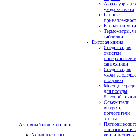
Аксеcсуары дл
ухода за телом
Банные
принадлежнос
Банная космет
Термометры, ч
таблички
Бытовая химия
Средства для
очистки
поверхностей 
сантехники
Средства для
ухода за одежд
и обувью
Моющие средс
для посуды,
бытовой техни
Освежители
воздуха,
поглотители
запаха
Пятновыводите
Активный отдых и спорт
ополаскивател
Активные игры
кондиционеры