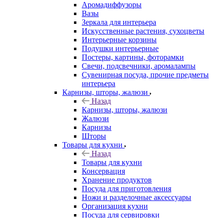
Аромадиффузоры
Вазы
Зеркала для интерьера
Искусственные растения, сухоцветы
Интерьерные корзины
Подушки интерьерные
Постеры, картины, фоторамки
Свечи, подсвечники, аромалампы
Сувенирная посуда, прочие предметы
интерьера
Карнизы, шторы, жалюзи
Назад
Карнизы, шторы, жалюзи
Жалюзи
Карнизы
Шторы
Товары для кухни
Назад
Товары для кухни
Консервация
Хранение продуктов
Посуда для приготовления
Ножи и разделочные аксессуары
Организация кухни
Посуда для сервировки