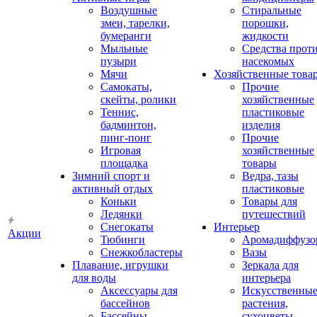
Воздушные
Стиральные
змеи, тарелки,
порошки,
бумеранги
жидкости
Мыльные
Средства прот
пузыри
насекомых
Мячи
Хозяйственные това
Самокаты,
Прочие
скейты, ролики
хозяйственные
Теннис,
пластиковые
бадминтон,
изделия
пинг-понг
Прочие
Игровая
хозяйственные
площадка
товары
Зимний спорт и
Ведра, тазы
активный отдых
пластиковые
Коньки
Товары для
Ледянки
путешествий
Снегокаты
Интерьер
Акции
Тюбинги
Аромадиффузо
Снежкобластеры
Вазы
Плавание, игрушки
Зеркала для
для воды
интерьера
Аксессуары для
Искусственны
бассейнов
растения,
Бассейны
сухоцветы