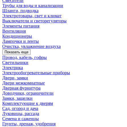
Смесители
Трубы для воды и канализации
Шланги, подводка
Электротовары, свет и климат
Выключатели и светорегуляторы
Элементы питания
Вентиляция
Кондиционеры
Лампочки и ленты
Очистка, увлажнение воздуха
Показать еще
Провод, кабель, гофры
Светильники
Электрика
Электрообогревательные приборы
Двери, замки
Двери межкомнатные
Дверная фурнитура
Доводчики, ограничители
Замки, защелки
Комплектующие к дверям
Сад, огород и дача
Луковицы, рассада
Семена и саженцы
Грунты, дренаж, удобрения