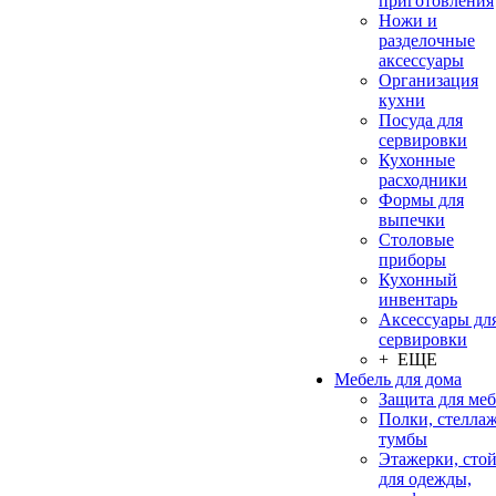
приготовления
Ножи и
разделочные
аксессуары
Организация
кухни
Посуда для
сервировки
Кухонные
расходники
Формы для
выпечки
Столовые
приборы
Кухонный
инвентарь
Аксессуары дл
сервировки
+ ЕЩЕ
Мебель для дома
Защита для ме
Полки, стеллаж
тумбы
Этажерки, сто
для одежды,