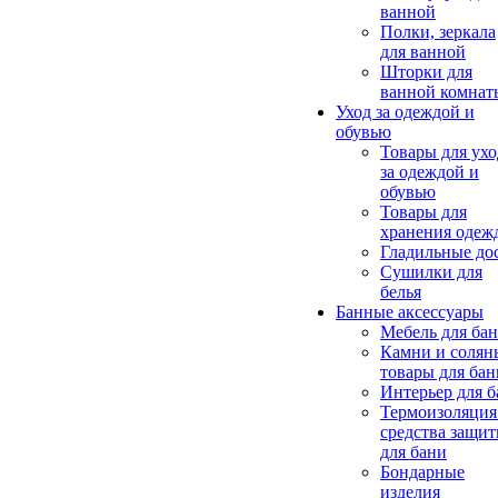
ванной
Полки, зеркала
для ванной
Шторки для
ванной комнат
Уход за одеждой и
обувью
Товары для ухо
за одеждой и
обувью
Товары для
хранения одеж
Гладильные до
Сушилки для
белья
Банные аксессуары
Мебель для ба
Камни и солян
товары для бан
Интерьер для 
Термоизоляция
средства защи
для бани
Бондарные
изделия