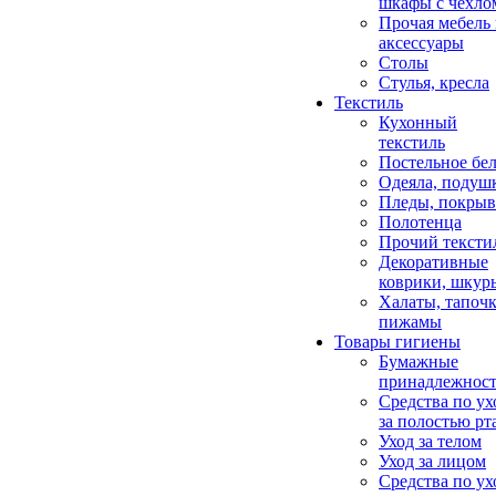
шкафы с чехло
Прочая мебель
аксессуары
Столы
Стулья, кресла
Текстиль
Кухонный
текстиль
Постельное бел
Одеяла, подуш
Пледы, покрыв
Полотенца
Прочий тексти
Декоративные
коврики, шкур
Халаты, тапочк
пижамы
Товары гигиены
Бумажные
принадлежнос
Средства по ух
за полостью рт
Уход за телом
Уход за лицом
Средства по ух