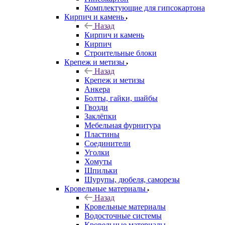
Комплектующие для гипсокартона
Кирпич и камень
Назад
Кирпич и камень
Кирпич
Строительные блоки
Крепеж и метизы
Назад
Крепеж и метизы
Анкера
Болты, гайки, шайбы
Гвозди
Заклёпки
Мебельная фурнитура
Пластины
Соединители
Уголки
Хомуты
Шпильки
Шурупы, дюбеля, саморезы
Кровельные материалы
Назад
Кровельные материалы
Водосточные системы
Кровельные материалы