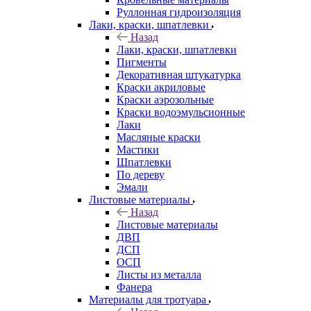
Руллонная гидроизоляция
Лаки, краски, шпатлевки
Назад
Лаки, краски, шпатлевки
Пигменты
Декоративная штукатурка
Краски акриловые
Краски аэрозольные
Краски водоэмульсионные
Лаки
Масляные краски
Мастики
Шпатлевки
По дереву
Эмали
Листовые материалы
Назад
Листовые материалы
ДВП
ДСП
ОСП
Листы из металла
Фанера
Материалы для тротуара