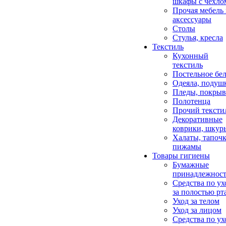
шкафы с чехло
Прочая мебель
аксессуары
Столы
Стулья, кресла
Текстиль
Кухонный
текстиль
Постельное бел
Одеяла, подуш
Пледы, покрыв
Полотенца
Прочий тексти
Декоративные
коврики, шкур
Халаты, тапочк
пижамы
Товары гигиены
Бумажные
принадлежнос
Средства по ух
за полостью рт
Уход за телом
Уход за лицом
Средства по ух