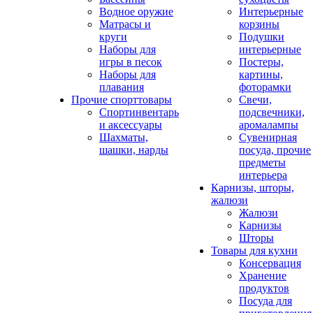
Водное оружие
Интерьерные
Матрасы и
корзины
круги
Подушки
Наборы для
интерьерные
игры в песок
Постеры,
Наборы для
картины,
плавания
фоторамки
Прочие спорттовары
Свечи,
Спортинвентарь
подсвечники,
и аксессуары
аромалампы
Шахматы,
Сувенирная
шашки, нарды
посуда, прочие
предметы
интерьера
Карнизы, шторы,
жалюзи
Жалюзи
Карнизы
Шторы
Товары для кухни
Консервация
Хранение
продуктов
Посуда для