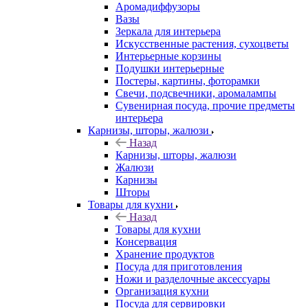
Аромадиффузоры
Вазы
Зеркала для интерьера
Искусственные растения, сухоцветы
Интерьерные корзины
Подушки интерьерные
Постеры, картины, фоторамки
Свечи, подсвечники, аромалампы
Сувенирная посуда, прочие предметы
интерьера
Карнизы, шторы, жалюзи
Назад
Карнизы, шторы, жалюзи
Жалюзи
Карнизы
Шторы
Товары для кухни
Назад
Товары для кухни
Консервация
Хранение продуктов
Посуда для приготовления
Ножи и разделочные аксессуары
Организация кухни
Посуда для сервировки