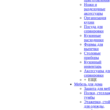
приготовления
Ножи и
разделочные
аксессуары
Организация
кухни
Посуда для
сервировки
Кухонные
расходники
Формы для
выпечки
Столовые
приборы
Кухонный
инвентарь
Аксессуары дл
сервировки
+ ЕЩЕ
Мебель для дома
Защита для ме
Полки, стеллаж
тумбы
Этажерки, сто
для одежды,