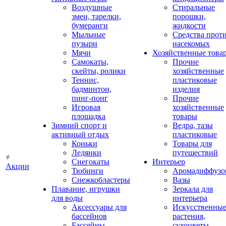
Воздушные
Стиральные
змеи, тарелки,
порошки,
бумеранги
жидкости
Мыльные
Средства прот
пузыри
насекомых
Мячи
Хозяйственные това
Самокаты,
Прочие
скейты, ролики
хозяйственные
Теннис,
пластиковые
бадминтон,
изделия
пинг-понг
Прочие
Игровая
хозяйственные
площадка
товары
Зимний спорт и
Ведра, тазы
активный отдых
пластиковые
Коньки
Товары для
Ледянки
путешествий
Снегокаты
Интерьер
Акции
Тюбинги
Аромадиффузо
Снежкобластеры
Вазы
Плавание, игрушки
Зеркала для
для воды
интерьера
Аксессуары для
Искусственны
бассейнов
растения,
Бассейны
сухоцветы