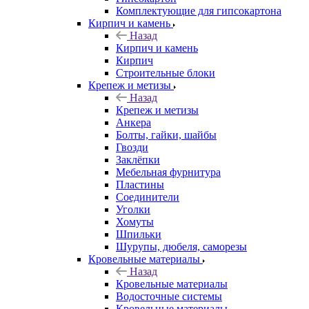
Комплектующие для гипсокартона
Кирпич и камень
Назад
Кирпич и камень
Кирпич
Строительные блоки
Крепеж и метизы
Назад
Крепеж и метизы
Анкера
Болты, гайки, шайбы
Гвозди
Заклёпки
Мебельная фурнитура
Пластины
Соединители
Уголки
Хомуты
Шпильки
Шурупы, дюбеля, саморезы
Кровельные материалы
Назад
Кровельные материалы
Водосточные системы
Кровельные материалы