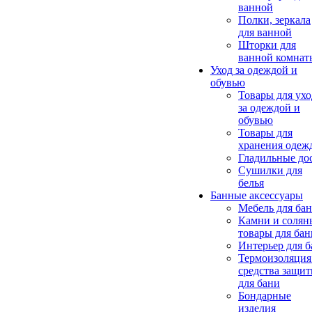
ванной
Полки, зеркала
для ванной
Шторки для
ванной комнат
Уход за одеждой и
обувью
Товары для ухо
за одеждой и
обувью
Товары для
хранения одеж
Гладильные до
Сушилки для
белья
Банные аксессуары
Мебель для ба
Камни и солян
товары для бан
Интерьер для 
Термоизоляция
средства защи
для бани
Бондарные
изделия