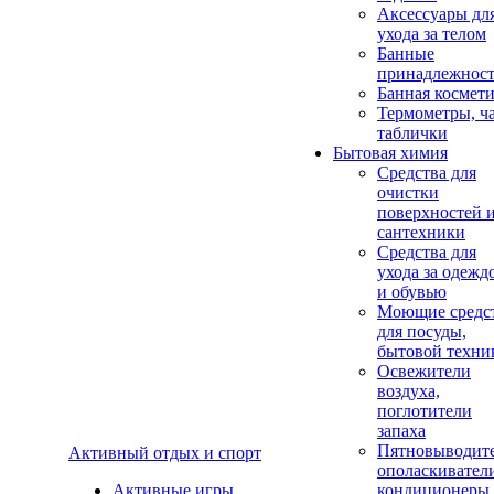
Аксеcсуары дл
ухода за телом
Банные
принадлежнос
Банная космет
Термометры, ч
таблички
Бытовая химия
Средства для
очистки
поверхностей 
сантехники
Средства для
ухода за одежд
и обувью
Моющие средс
для посуды,
бытовой техни
Освежители
воздуха,
поглотители
запаха
Пятновыводите
Активный отдых и спорт
ополаскивател
Активные игры
кондиционеры