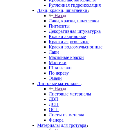
Руллонная гидроизоляция
Лаки, краски, шпатлевки
Назад
Лаки, краски, шпатлевки
Пигменты
Декоративная штукатурка
Краски акриловые
Краски аэрозольные
Краски водоэмульсионные
Лаки
Масляные краски
Мастики
Шпатлевки
По дереву
Эмали
Листовые материалы
Назад
Листовые материалы
ДВП
ДСП
ОСП
Листы из металла
Фанера
Материалы для тротуара