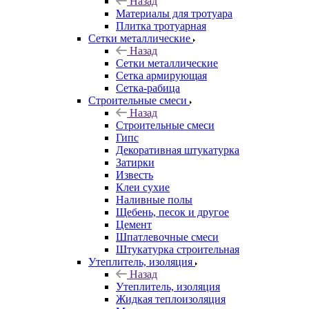
Назад
Материалы для тротуара
Плитка тротуарная
Сетки металлические
Назад
Сетки металлические
Сетка армирующая
Сетка-рабица
Строительные смеси
Назад
Строительные смеси
Гипс
Декоративная штукатурка
Затирки
Известь
Клеи сухие
Наливные полы
Щебень, песок и другое
Цемент
Шпатлевочные смеси
Штукатурка строительная
Утеплитель, изоляция
Назад
Утеплитель, изоляция
Жидкая теплоизоляция