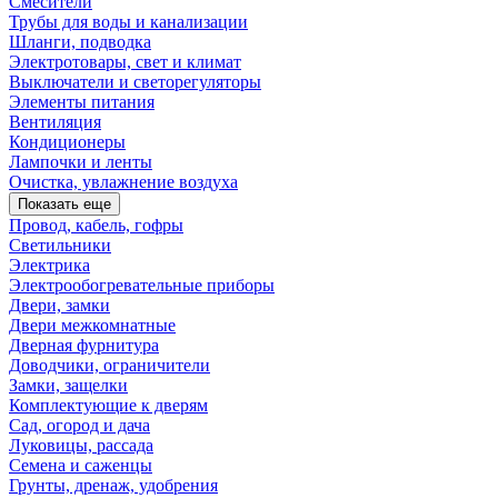
Смесители
Трубы для воды и канализации
Шланги, подводка
Электротовары, свет и климат
Выключатели и светорегуляторы
Элементы питания
Вентиляция
Кондиционеры
Лампочки и ленты
Очистка, увлажнение воздуха
Показать еще
Провод, кабель, гофры
Светильники
Электрика
Электрообогревательные приборы
Двери, замки
Двери межкомнатные
Дверная фурнитура
Доводчики, ограничители
Замки, защелки
Комплектующие к дверям
Сад, огород и дача
Луковицы, рассада
Семена и саженцы
Грунты, дренаж, удобрения