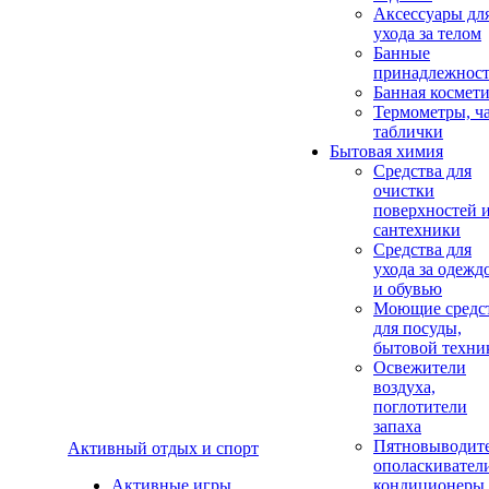
Аксеcсуары дл
ухода за телом
Банные
принадлежнос
Банная космет
Термометры, ч
таблички
Бытовая химия
Средства для
очистки
поверхностей 
сантехники
Средства для
ухода за одежд
и обувью
Моющие средс
для посуды,
бытовой техни
Освежители
воздуха,
поглотители
запаха
Пятновыводите
Активный отдых и спорт
ополаскивател
Активные игры
кондиционеры