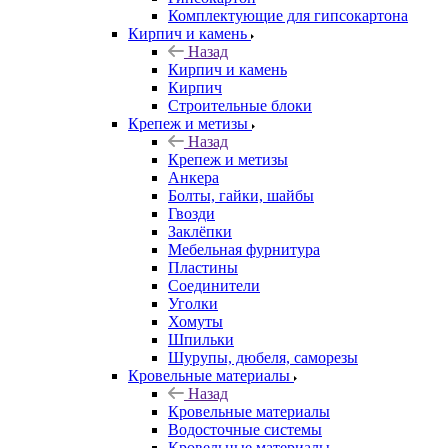
Комплектующие для гипсокартона
Кирпич и камень
Назад
Кирпич и камень
Кирпич
Строительные блоки
Крепеж и метизы
Назад
Крепеж и метизы
Анкера
Болты, гайки, шайбы
Гвозди
Заклёпки
Мебельная фурнитура
Пластины
Соединители
Уголки
Хомуты
Шпильки
Шурупы, дюбеля, саморезы
Кровельные материалы
Назад
Кровельные материалы
Водосточные системы
Кровельные материалы