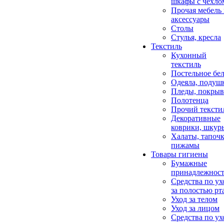
шкафы с чехло
Прочая мебель
аксессуары
Столы
Стулья, кресла
Текстиль
Кухонный
текстиль
Постельное бел
Одеяла, подуш
Пледы, покрыв
Полотенца
Прочий тексти
Декоративные
коврики, шкур
Халаты, тапочк
пижамы
Товары гигиены
Бумажные
принадлежнос
Средства по ух
за полостью рт
Уход за телом
Уход за лицом
Средства по ух