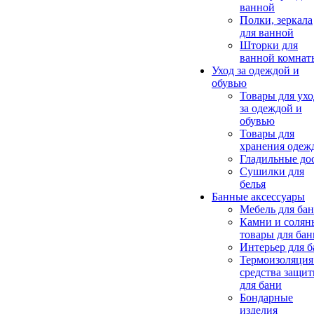
ванной
Полки, зеркала
для ванной
Шторки для
ванной комнат
Уход за одеждой и
обувью
Товары для ухо
за одеждой и
обувью
Товары для
хранения одеж
Гладильные до
Сушилки для
белья
Банные аксессуары
Мебель для ба
Камни и солян
товары для бан
Интерьер для 
Термоизоляция
средства защи
для бани
Бондарные
изделия