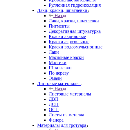
Руллонная гидроизоляция
Лаки, краски, шпатлевки
Назад
Лаки, краски, шпатлевки
Пигменты
Декоративная штукатурка
Краски акриловые
Краски аэрозольные
Краски водоэмульсионные
Лаки
Масляные краски
Мастики
Шпатлевки
По дереву
Эмали
Листовые материалы
Назад
Листовые материалы
ДВП
ДСП
ОСП
Листы из металла
Фанера
Материалы для тротуара