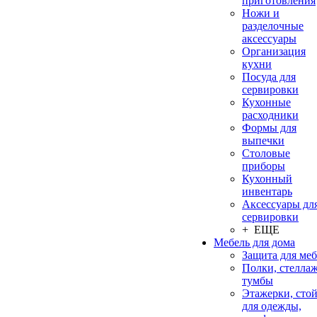
приготовления
Ножи и
разделочные
аксессуары
Организация
кухни
Посуда для
сервировки
Кухонные
расходники
Формы для
выпечки
Столовые
приборы
Кухонный
инвентарь
Аксессуары дл
сервировки
+ ЕЩЕ
Мебель для дома
Защита для ме
Полки, стеллаж
тумбы
Этажерки, сто
для одежды,