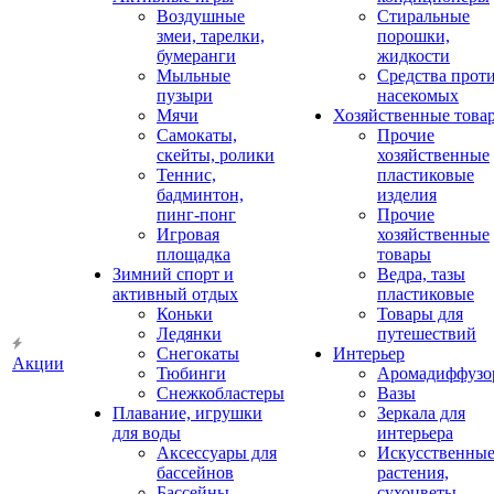
Воздушные
Стиральные
змеи, тарелки,
порошки,
бумеранги
жидкости
Мыльные
Средства прот
пузыри
насекомых
Мячи
Хозяйственные това
Самокаты,
Прочие
скейты, ролики
хозяйственные
Теннис,
пластиковые
бадминтон,
изделия
пинг-понг
Прочие
Игровая
хозяйственные
площадка
товары
Зимний спорт и
Ведра, тазы
активный отдых
пластиковые
Коньки
Товары для
Ледянки
путешествий
Снегокаты
Интерьер
Акции
Тюбинги
Аромадиффузо
Снежкобластеры
Вазы
Плавание, игрушки
Зеркала для
для воды
интерьера
Аксессуары для
Искусственны
бассейнов
растения,
Бассейны
сухоцветы