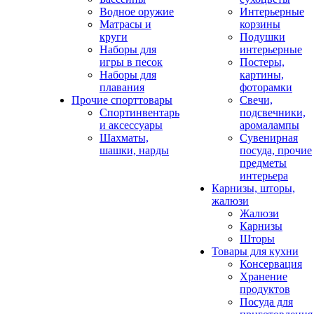
Водное оружие
Интерьерные
Матрасы и
корзины
круги
Подушки
Наборы для
интерьерные
игры в песок
Постеры,
Наборы для
картины,
плавания
фоторамки
Прочие спорттовары
Свечи,
Спортинвентарь
подсвечники,
и аксессуары
аромалампы
Шахматы,
Сувенирная
шашки, нарды
посуда, прочие
предметы
интерьера
Карнизы, шторы,
жалюзи
Жалюзи
Карнизы
Шторы
Товары для кухни
Консервация
Хранение
продуктов
Посуда для