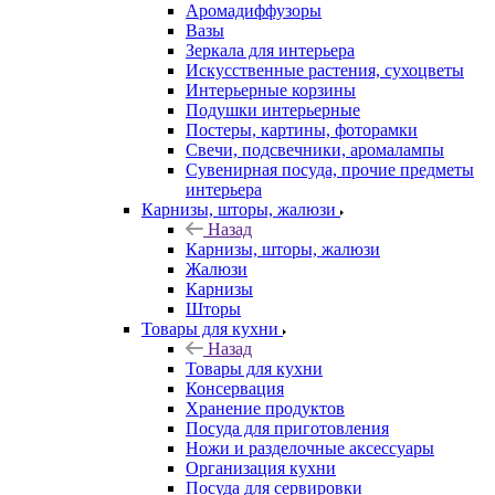
Аромадиффузоры
Вазы
Зеркала для интерьера
Искусственные растения, сухоцветы
Интерьерные корзины
Подушки интерьерные
Постеры, картины, фоторамки
Свечи, подсвечники, аромалампы
Сувенирная посуда, прочие предметы
интерьера
Карнизы, шторы, жалюзи
Назад
Карнизы, шторы, жалюзи
Жалюзи
Карнизы
Шторы
Товары для кухни
Назад
Товары для кухни
Консервация
Хранение продуктов
Посуда для приготовления
Ножи и разделочные аксессуары
Организация кухни
Посуда для сервировки