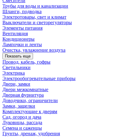
Смесители
Трубы для воды и канализации
Шланги, подводка
Электротовары, свет и климат
Выключатели и светорегуляторы
Элементы питания
Вентиляция
Кондиционеры
Лампочки и ленты
Очистка, увлажнение воздуха
Показать еще
Провод, кабель, гофры
Светильники
Электрика
Электрообогревательные приборы
Двери, замки
Двери межкомнатные
Дверная фурнитура
Доводчики, ограничители
Замки, защелки
Комплектующие к дверям
Сад, огород и дача
Луковицы, рассада
Семена и саженцы
Грунты, дренаж, удобрения