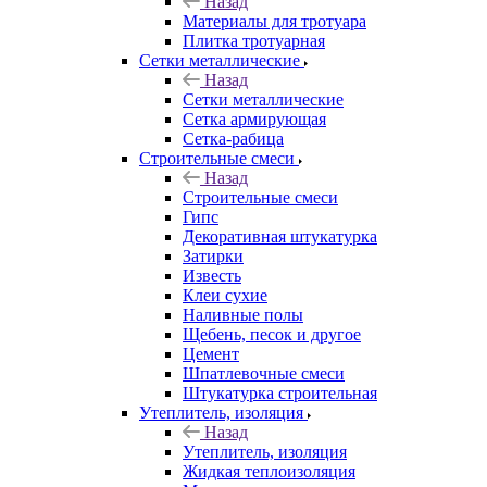
Назад
Материалы для тротуара
Плитка тротуарная
Сетки металлические
Назад
Сетки металлические
Сетка армирующая
Сетка-рабица
Строительные смеси
Назад
Строительные смеси
Гипс
Декоративная штукатурка
Затирки
Известь
Клеи сухие
Наливные полы
Щебень, песок и другое
Цемент
Шпатлевочные смеси
Штукатурка строительная
Утеплитель, изоляция
Назад
Утеплитель, изоляция
Жидкая теплоизоляция