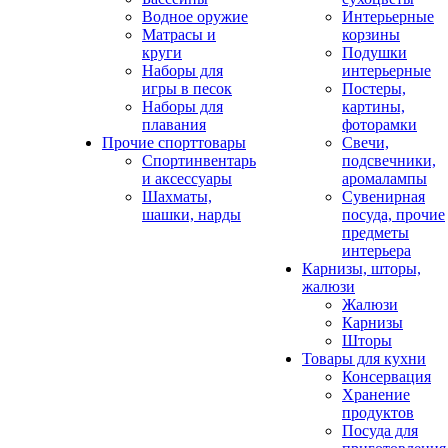
Водное оружие
Интерьерные
Матрасы и
корзины
круги
Подушки
Наборы для
интерьерные
игры в песок
Постеры,
Наборы для
картины,
плавания
фоторамки
Прочие спорттовары
Свечи,
Спортинвентарь
подсвечники,
и аксессуары
аромалампы
Шахматы,
Сувенирная
шашки, нарды
посуда, прочие
предметы
интерьера
Карнизы, шторы,
жалюзи
Жалюзи
Карнизы
Шторы
Товары для кухни
Консервация
Хранение
продуктов
Посуда для