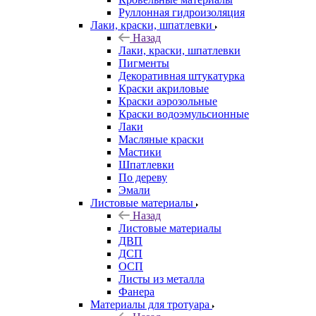
Руллонная гидроизоляция
Лаки, краски, шпатлевки
Назад
Лаки, краски, шпатлевки
Пигменты
Декоративная штукатурка
Краски акриловые
Краски аэрозольные
Краски водоэмульсионные
Лаки
Масляные краски
Мастики
Шпатлевки
По дереву
Эмали
Листовые материалы
Назад
Листовые материалы
ДВП
ДСП
ОСП
Листы из металла
Фанера
Материалы для тротуара