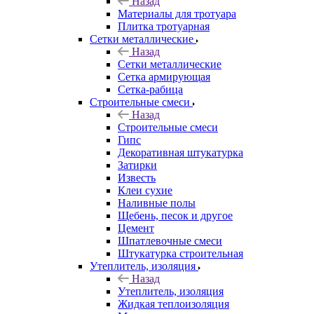
Назад
Материалы для тротуара
Плитка тротуарная
Сетки металлические
Назад
Сетки металлические
Сетка армирующая
Сетка-рабица
Строительные смеси
Назад
Строительные смеси
Гипс
Декоративная штукатурка
Затирки
Известь
Клеи сухие
Наливные полы
Щебень, песок и другое
Цемент
Шпатлевочные смеси
Штукатурка строительная
Утеплитель, изоляция
Назад
Утеплитель, изоляция
Жидкая теплоизоляция