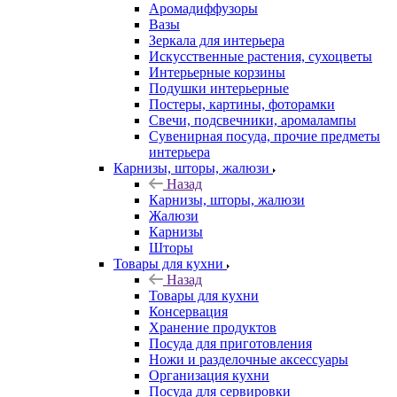
Аромадиффузоры
Вазы
Зеркала для интерьера
Искусственные растения, сухоцветы
Интерьерные корзины
Подушки интерьерные
Постеры, картины, фоторамки
Свечи, подсвечники, аромалампы
Сувенирная посуда, прочие предметы
интерьера
Карнизы, шторы, жалюзи
Назад
Карнизы, шторы, жалюзи
Жалюзи
Карнизы
Шторы
Товары для кухни
Назад
Товары для кухни
Консервация
Хранение продуктов
Посуда для приготовления
Ножи и разделочные аксессуары
Организация кухни
Посуда для сервировки