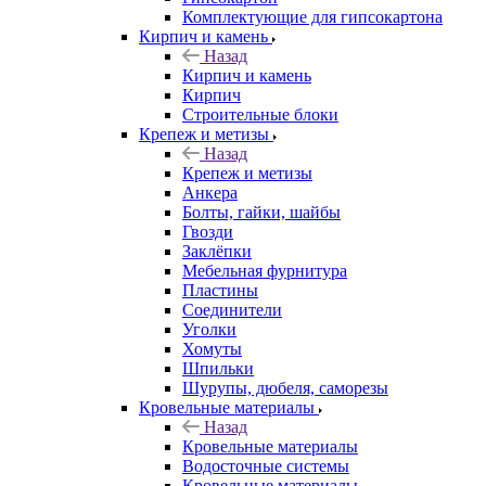
Комплектующие для гипсокартона
Кирпич и камень
Назад
Кирпич и камень
Кирпич
Строительные блоки
Крепеж и метизы
Назад
Крепеж и метизы
Анкера
Болты, гайки, шайбы
Гвозди
Заклёпки
Мебельная фурнитура
Пластины
Соединители
Уголки
Хомуты
Шпильки
Шурупы, дюбеля, саморезы
Кровельные материалы
Назад
Кровельные материалы
Водосточные системы
Кровельные материалы