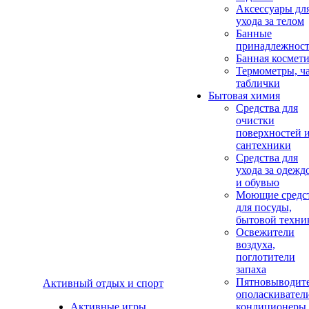
Аксеcсуары дл
ухода за телом
Банные
принадлежнос
Банная космет
Термометры, ч
таблички
Бытовая химия
Средства для
очистки
поверхностей 
сантехники
Средства для
ухода за одежд
и обувью
Моющие средс
для посуды,
бытовой техни
Освежители
воздуха,
поглотители
запаха
Пятновыводите
Активный отдых и спорт
ополаскивател
Активные игры
кондиционеры