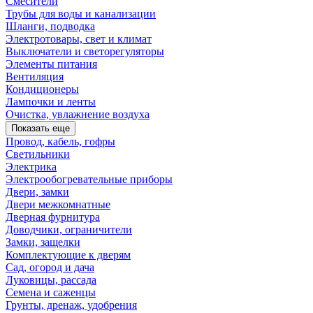
Смесители
Трубы для воды и канализации
Шланги, подводка
Электротовары, свет и климат
Выключатели и светорегуляторы
Элементы питания
Вентиляция
Кондиционеры
Лампочки и ленты
Очистка, увлажнение воздуха
Показать еще
Провод, кабель, гофры
Светильники
Электрика
Электрообогревательные приборы
Двери, замки
Двери межкомнатные
Дверная фурнитура
Доводчики, ограничители
Замки, защелки
Комплектующие к дверям
Сад, огород и дача
Луковицы, рассада
Семена и саженцы
Грунты, дренаж, удобрения