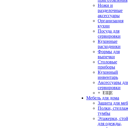
приготовления
Ножи и
разделочные
аксессуары
Организация
кухни
Посуда для
сервировки
Кухонные
расходники
Формы для
выпечки
Столовые
приборы
Кухонный
инвентарь
Аксессуары дл
сервировки
+ ЕЩЕ
Мебель для дома
Защита для ме
Полки, стеллаж
тумбы
Этажерки, сто
для одежды,