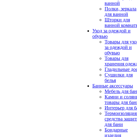
ванной
Полки, зеркала
для ванной
Шторки для
ванной комнат
Уход за одеждой и
обувью
Товары для ухо
за одеждой и
обувью
Товары для
хранения одеж
Гладильные до
Сушилки для
белья
Банные аксессуары
Мебель для ба
Камни и солян
товары для бан
Интерьер для 
Термоизоляция
средства защи
для бани
Бондарные
изделия