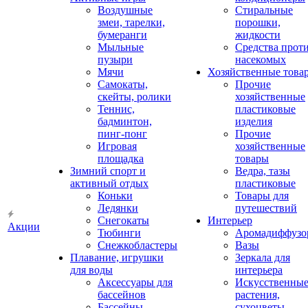
Воздушные
Стиральные
змеи, тарелки,
порошки,
бумеранги
жидкости
Мыльные
Средства прот
пузыри
насекомых
Мячи
Хозяйственные това
Самокаты,
Прочие
скейты, ролики
хозяйственные
Теннис,
пластиковые
бадминтон,
изделия
пинг-понг
Прочие
Игровая
хозяйственные
площадка
товары
Зимний спорт и
Ведра, тазы
активный отдых
пластиковые
Коньки
Товары для
Ледянки
путешествий
Снегокаты
Интерьер
Акции
Тюбинги
Аромадиффузо
Снежкобластеры
Вазы
Плавание, игрушки
Зеркала для
для воды
интерьера
Аксессуары для
Искусственны
бассейнов
растения,
Бассейны
сухоцветы