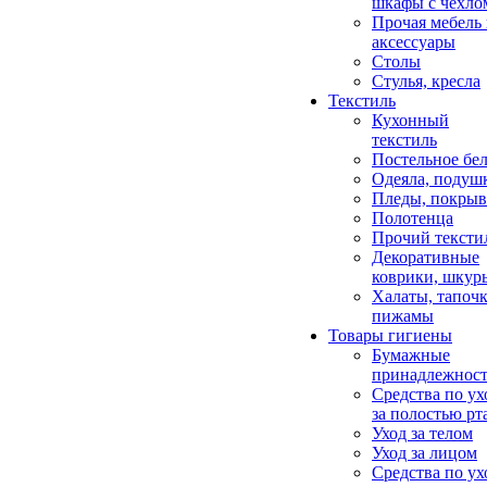
шкафы с чехло
Прочая мебель
аксессуары
Столы
Стулья, кресла
Текстиль
Кухонный
текстиль
Постельное бел
Одеяла, подуш
Пледы, покрыв
Полотенца
Прочий тексти
Декоративные
коврики, шкур
Халаты, тапочк
пижамы
Товары гигиены
Бумажные
принадлежнос
Средства по ух
за полостью рт
Уход за телом
Уход за лицом
Средства по ух