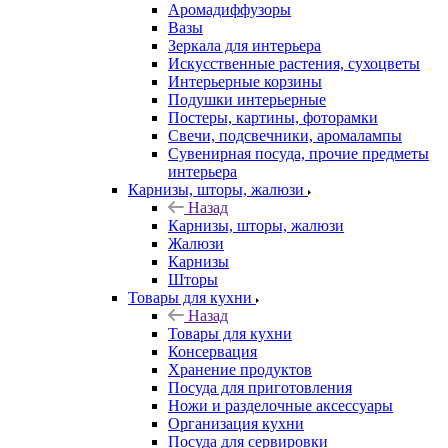
Аромадиффузоры
Вазы
Зеркала для интерьера
Искусственные растения, сухоцветы
Интерьерные корзины
Подушки интерьерные
Постеры, картины, фоторамки
Свечи, подсвечники, аромалампы
Сувенирная посуда, прочие предметы
интерьера
Карнизы, шторы, жалюзи
Назад
Карнизы, шторы, жалюзи
Жалюзи
Карнизы
Шторы
Товары для кухни
Назад
Товары для кухни
Консервация
Хранение продуктов
Посуда для приготовления
Ножи и разделочные аксессуары
Организация кухни
Посуда для сервировки