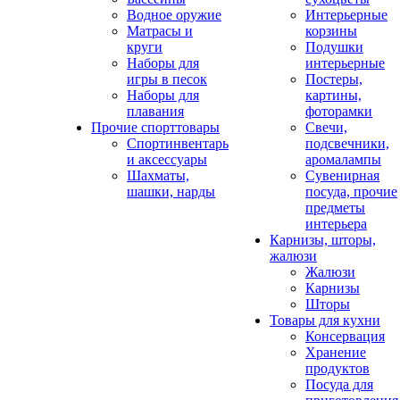
Водное оружие
Интерьерные
Матрасы и
корзины
круги
Подушки
Наборы для
интерьерные
игры в песок
Постеры,
Наборы для
картины,
плавания
фоторамки
Прочие спорттовары
Свечи,
Спортинвентарь
подсвечники,
и аксессуары
аромалампы
Шахматы,
Сувенирная
шашки, нарды
посуда, прочие
предметы
интерьера
Карнизы, шторы,
жалюзи
Жалюзи
Карнизы
Шторы
Товары для кухни
Консервация
Хранение
продуктов
Посуда для