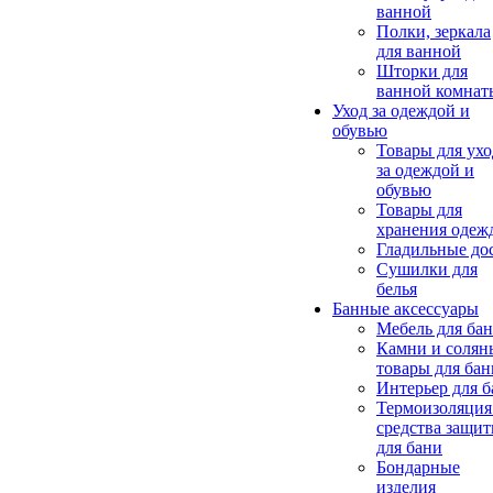
ванной
Полки, зеркала
для ванной
Шторки для
ванной комнат
Уход за одеждой и
обувью
Товары для ухо
за одеждой и
обувью
Товары для
хранения одеж
Гладильные до
Сушилки для
белья
Банные аксессуары
Мебель для ба
Камни и солян
товары для бан
Интерьер для 
Термоизоляция
средства защи
для бани
Бондарные
изделия