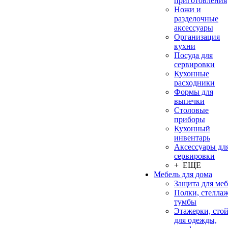
приготовления
Ножи и
разделочные
аксессуары
Организация
кухни
Посуда для
сервировки
Кухонные
расходники
Формы для
выпечки
Столовые
приборы
Кухонный
инвентарь
Аксессуары дл
сервировки
+ ЕЩЕ
Мебель для дома
Защита для ме
Полки, стеллаж
тумбы
Этажерки, сто
для одежды,