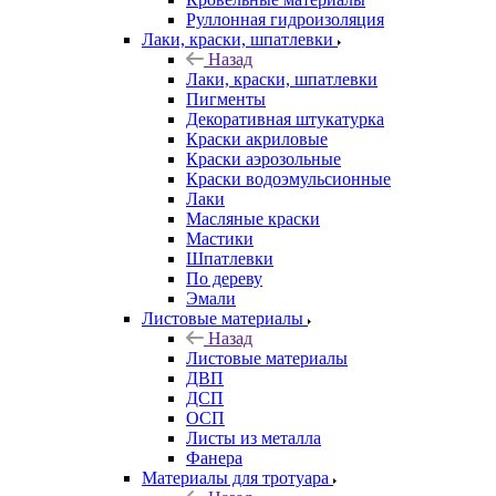
Руллонная гидроизоляция
Лаки, краски, шпатлевки
Назад
Лаки, краски, шпатлевки
Пигменты
Декоративная штукатурка
Краски акриловые
Краски аэрозольные
Краски водоэмульсионные
Лаки
Масляные краски
Мастики
Шпатлевки
По дереву
Эмали
Листовые материалы
Назад
Листовые материалы
ДВП
ДСП
ОСП
Листы из металла
Фанера
Материалы для тротуара