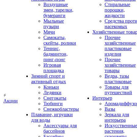
Воздушные
Стиральные
змеи, тарелки,
порошки,
бумеранги
жидкости
Мыльные
Средства прот
пузыри
насекомых
Мячи
Хозяйственные това
Самокаты,
Прочие
скейты, ролики
хозяйственные
Теннис,
пластиковые
бадминтон,
изделия
пинг-понг
Прочие
Игровая
хозяйственные
площадка
товары
Зимний спорт и
Ведра, тазы
активный отдых
пластиковые
Коньки
Товары для
Ледянки
путешествий
Снегокаты
Интерьер
Акции
Тюбинги
Аромадиффузо
Снежкобластеры
Вазы
Плавание, игрушки
Зеркала для
для воды
интерьера
Аксессуары для
Искусственны
бассейнов
растения,
Бассейны
сухоцветы