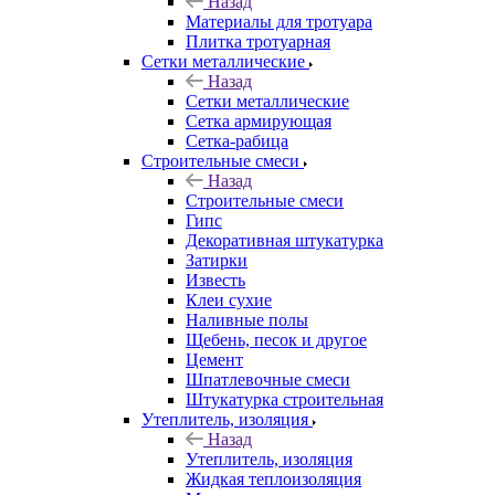
Назад
Материалы для тротуара
Плитка тротуарная
Сетки металлические
Назад
Сетки металлические
Сетка армирующая
Сетка-рабица
Строительные смеси
Назад
Строительные смеси
Гипс
Декоративная штукатурка
Затирки
Известь
Клеи сухие
Наливные полы
Щебень, песок и другое
Цемент
Шпатлевочные смеси
Штукатурка строительная
Утеплитель, изоляция
Назад
Утеплитель, изоляция
Жидкая теплоизоляция