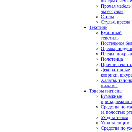
шкафы с чехло
Прочая мебель
аксессуары
Столы
Стулья, кресла
Текстиль
Кухонный
текстиль
Постельное бел
Одеяла, подуш
Пледы, покрыв
Полотенца
Прочий тексти
Декоративные
коврики, шкур
Халаты, тапочк
пижамы
Товары гигиены
Бумажные
принадлежнос
Средства по ух
за полостью рт
Уход за телом
Уход за лицом
Средства по ух