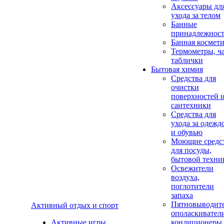
Аксеcсуары дл
ухода за телом
Банные
принадлежнос
Банная космет
Термометры, ч
таблички
Бытовая химия
Средства для
очистки
поверхностей 
сантехники
Средства для
ухода за одежд
и обувью
Моющие средс
для посуды,
бытовой техни
Освежители
воздуха,
поглотители
запаха
Пятновыводите
Активный отдых и спорт
ополаскивател
Активные игры
кондиционеры