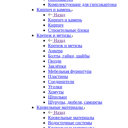
Комплектующие для гипсокартона
Кирпич и камень
Назад
Кирпич и камень
Кирпич
Строительные блоки
Крепеж и метизы
Назад
Крепеж и метизы
Анкера
Болты, гайки, шайбы
Гвозди
Заклёпки
Мебельная фурнитура
Пластины
Соединители
Уголки
Хомуты
Шпильки
Шурупы, дюбеля, саморезы
Кровельные материалы
Назад
Кровельные материалы
Водосточные системы
Кровельные материалы