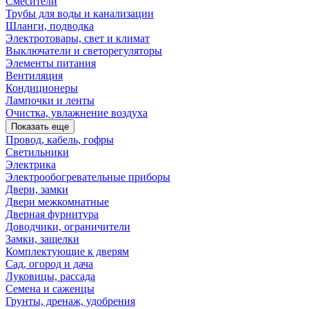
Смесители
Трубы для воды и канализации
Шланги, подводка
Электротовары, свет и климат
Выключатели и светорегуляторы
Элементы питания
Вентиляция
Кондиционеры
Лампочки и ленты
Очистка, увлажнение воздуха
Показать еще
Провод, кабель, гофры
Светильники
Электрика
Электрообогревательные приборы
Двери, замки
Двери межкомнатные
Дверная фурнитура
Доводчики, ограничители
Замки, защелки
Комплектующие к дверям
Сад, огород и дача
Луковицы, рассада
Семена и саженцы
Грунты, дренаж, удобрения