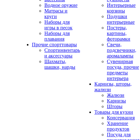
Водное оружие
Интерьерные
Матрасы и
корзины
круги
Подушки
Наборы для
интерьерные
игры в песок
Постеры,
Наборы для
картины,
плавания
фоторамки
Прочие спорттовары
Свечи,
Спортинвентарь
подсвечники,
и аксессуары
аромалампы
Шахматы,
Сувенирная
шашки, нарды
посуда, прочие
предметы
интерьера
Карнизы, шторы,
жалюзи
Жалюзи
Карнизы
Шторы
Товары для кухни
Консервация
Хранение
продуктов
Посуда для