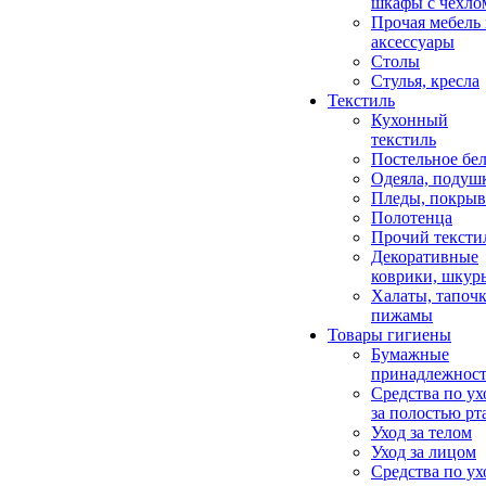
шкафы с чехло
Прочая мебель
аксессуары
Столы
Стулья, кресла
Текстиль
Кухонный
текстиль
Постельное бел
Одеяла, подуш
Пледы, покрыв
Полотенца
Прочий тексти
Декоративные
коврики, шкур
Халаты, тапочк
пижамы
Товары гигиены
Бумажные
принадлежнос
Средства по ух
за полостью рт
Уход за телом
Уход за лицом
Средства по ух