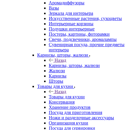
Аромадиффузоры
Вазы
Зеркала для интерьера
Искусственные растения, сухоцветы
Интерьерные корзины
Подушки интерьерные
Постеры, картины, фоторамки
Свечи, подсвечники, аромалампы
Сувенирная посуда, прочие предметы
интерьера
Карнизы, шторы, жалюзи
Назад
Карнизы, шторы, жалюзи
Жалюзи
Карнизы
Шторы
Товары для кухни
Назад
Товары для кухни
Консервация
Хранение продуктов
Посуда для приготовления
Ножи и разделочные аксессуары
Организация кухни
Посуда для сервировки