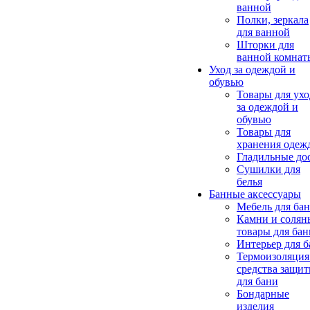
ванной
Полки, зеркала
для ванной
Шторки для
ванной комнат
Уход за одеждой и
обувью
Товары для ухо
за одеждой и
обувью
Товары для
хранения одеж
Гладильные до
Сушилки для
белья
Банные аксессуары
Мебель для ба
Камни и солян
товары для бан
Интерьер для 
Термоизоляция
средства защи
для бани
Бондарные
изделия