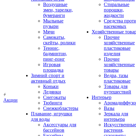
Воздушные
Стиральные
змеи, тарелки,
порошки,
бумеранги
жидкости
Мыльные
Средства прот
пузыри
насекомых
Мячи
Хозяйственные това
Самокаты,
Прочие
скейты, ролики
хозяйственные
Теннис,
пластиковые
бадминтон,
изделия
пинг-понг
Прочие
Игровая
хозяйственные
площадка
товары
Зимний спорт и
Ведра, тазы
активный отдых
пластиковые
Коньки
Товары для
Ледянки
путешествий
Снегокаты
Интерьер
Акции
Тюбинги
Аромадиффузо
Снежкобластеры
Вазы
Плавание, игрушки
Зеркала для
для воды
интерьера
Аксессуары для
Искусственны
бассейнов
растения,
Бассейны
сухоцветы