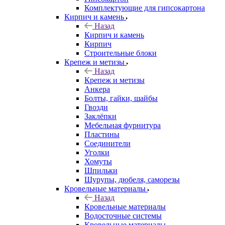
Комплектующие для гипсокартона
Кирпич и камень
Назад
Кирпич и камень
Кирпич
Строительные блоки
Крепеж и метизы
Назад
Крепеж и метизы
Анкера
Болты, гайки, шайбы
Гвозди
Заклёпки
Мебельная фурнитура
Пластины
Соединители
Уголки
Хомуты
Шпильки
Шурупы, дюбеля, саморезы
Кровельные материалы
Назад
Кровельные материалы
Водосточные системы
Кровельные материалы