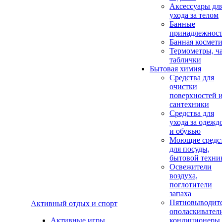
Аксеcсуары дл
ухода за телом
Банные
принадлежнос
Банная космет
Термометры, ч
таблички
Бытовая химия
Средства для
очистки
поверхностей 
сантехники
Средства для
ухода за одежд
и обувью
Моющие средс
для посуды,
бытовой техни
Освежители
воздуха,
поглотители
запаха
Пятновыводите
Активный отдых и спорт
ополаскивател
Активные игры
кондиционеры