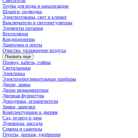
Смесители
Трубы для воды и канализации
Шланги, подводка
Электротовары, свет и климат
Выключатели и светорегуляторы
Элементы питания
Вентиляция
Кондиционеры
Лампочки и ленты
Очистка, увлажнение воздуха
Показать еще
Провод, кабель, гофры
Светильники
Электрика
Электрообогревательные приборы
Двери, замки
Двери межкомнатные
Дверная фурнитура
Доводчики, ограничители
Замки, защелки
Комплектующие к дверям
Сад, огород и дача
Луковицы, рассада
Семена и саженцы
Грунты, дренаж, удобрения