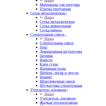
Назад
Материалы для тротуара
Плитка тротуарная
Сетки металлические
Назад
Сетки металлические
Сетка армирующая
Сетка-рабица
Строительные смеси
Назад
Строительные смеси
Гипс
Декоративная штукатурка
Затирки
Известь
Клеи сухие
Наливные полы
Щебень, песок и другое
Цемент
Шпатлевочные смеси
Штукатурка строительная
Утеплитель, изоляция
Назад
Утеплитель, изоляция
Жидкая теплоизоляция