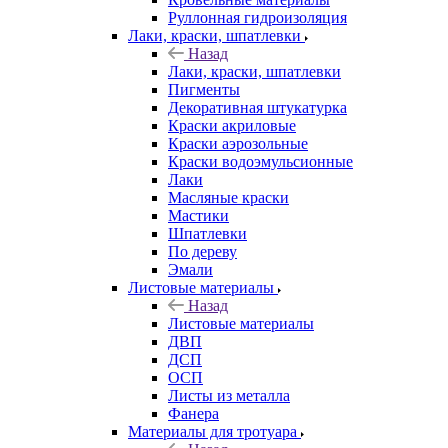
Руллонная гидроизоляция
Лаки, краски, шпатлевки
Назад
Лаки, краски, шпатлевки
Пигменты
Декоративная штукатурка
Краски акриловые
Краски аэрозольные
Краски водоэмульсионные
Лаки
Масляные краски
Мастики
Шпатлевки
По дереву
Эмали
Листовые материалы
Назад
Листовые материалы
ДВП
ДСП
ОСП
Листы из металла
Фанера
Материалы для тротуара