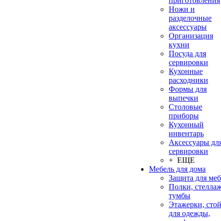
приготовления
Ножи и
разделочные
аксессуары
Организация
кухни
Посуда для
сервировки
Кухонные
расходники
Формы для
выпечки
Столовые
приборы
Кухонный
инвентарь
Аксессуары дл
сервировки
+ ЕЩЕ
Мебель для дома
Защита для ме
Полки, стеллаж
тумбы
Этажерки, сто
для одежды,