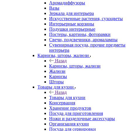
Аромадиффузоры
Вазы
Зеркала для интерьера
Искусственные растения, сухоцветы
Интерьерные корзины
Подушки интерьерные
Постеры, картины, фоторамки
Свечи, подсвечники, аромалампы
Сувенирная посуда, прочие предметы
интерьера
Карнизы, шторы, жалюзи
Назад
Карнизы, шторы, жалюзи
Жалюзи
Карнизы
Шторы
Товары для кухни
Назад
Товары для кухни
Консервация
Хранение продуктов
Посуда для приготовления
Ножи и разделочные аксессуары
Организация кухни
Посуда для сервировки