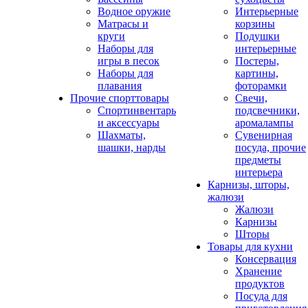
Водное оружие
Интерьерные
Матрасы и
корзины
круги
Подушки
Наборы для
интерьерные
игры в песок
Постеры,
Наборы для
картины,
плавания
фоторамки
Прочие спорттовары
Свечи,
Спортинвентарь
подсвечники,
и аксессуары
аромалампы
Шахматы,
Сувенирная
шашки, нарды
посуда, прочие
предметы
интерьера
Карнизы, шторы,
жалюзи
Жалюзи
Карнизы
Шторы
Товары для кухни
Консервация
Хранение
продуктов
Посуда для