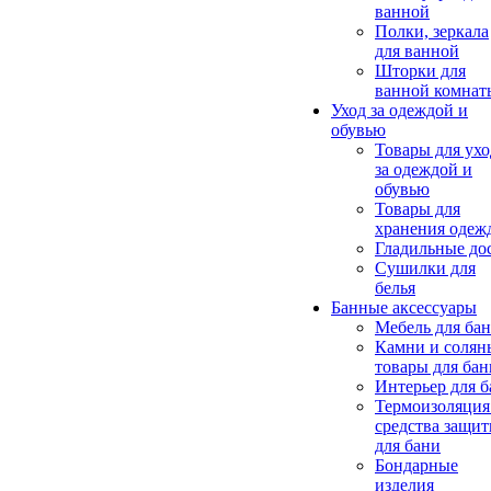
ванной
Полки, зеркала
для ванной
Шторки для
ванной комнат
Уход за одеждой и
обувью
Товары для ухо
за одеждой и
обувью
Товары для
хранения одеж
Гладильные до
Сушилки для
белья
Банные аксессуары
Мебель для ба
Камни и солян
товары для бан
Интерьер для 
Термоизоляция
средства защи
для бани
Бондарные
изделия