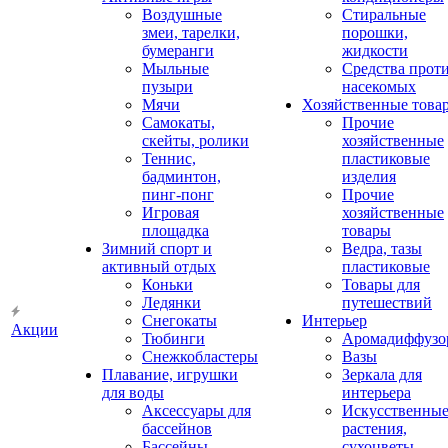
Воздушные
Стиральные
змеи, тарелки,
порошки,
бумеранги
жидкости
Мыльные
Средства прот
пузыри
насекомых
Мячи
Хозяйственные това
Самокаты,
Прочие
скейты, ролики
хозяйственные
Теннис,
пластиковые
бадминтон,
изделия
пинг-понг
Прочие
Игровая
хозяйственные
площадка
товары
Зимний спорт и
Ведра, тазы
активный отдых
пластиковые
Коньки
Товары для
Ледянки
путешествий
Снегокаты
Интерьер
Акции
Тюбинги
Аромадиффузо
Снежкобластеры
Вазы
Плавание, игрушки
Зеркала для
для воды
интерьера
Аксессуары для
Искусственны
бассейнов
растения,
Бассейны
сухоцветы