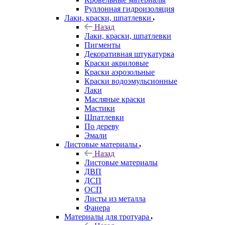
Руллонная гидроизоляция
Лаки, краски, шпатлевки
Назад
Лаки, краски, шпатлевки
Пигменты
Декоративная штукатурка
Краски акриловые
Краски аэрозольные
Краски водоэмульсионные
Лаки
Масляные краски
Мастики
Шпатлевки
По дереву
Эмали
Листовые материалы
Назад
Листовые материалы
ДВП
ДСП
ОСП
Листы из металла
Фанера
Материалы для тротуара