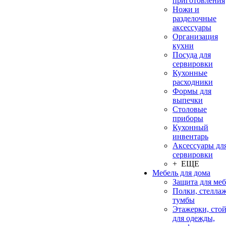
приготовления
Ножи и
разделочные
аксессуары
Организация
кухни
Посуда для
сервировки
Кухонные
расходники
Формы для
выпечки
Столовые
приборы
Кухонный
инвентарь
Аксессуары дл
сервировки
+ ЕЩЕ
Мебель для дома
Защита для ме
Полки, стеллаж
тумбы
Этажерки, сто
для одежды,