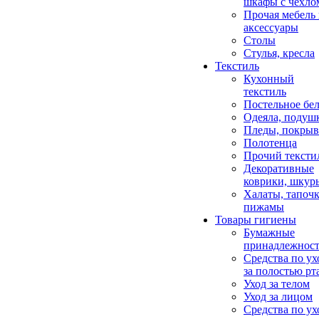
шкафы с чехло
Прочая мебель
аксессуары
Столы
Стулья, кресла
Текстиль
Кухонный
текстиль
Постельное бел
Одеяла, подуш
Пледы, покрыв
Полотенца
Прочий тексти
Декоративные
коврики, шкур
Халаты, тапочк
пижамы
Товары гигиены
Бумажные
принадлежнос
Средства по ух
за полостью рт
Уход за телом
Уход за лицом
Средства по ух