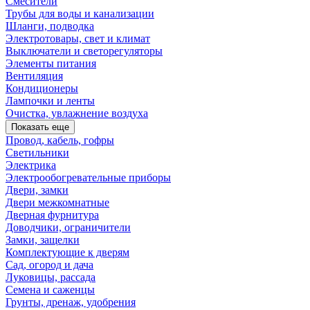
Смесители
Трубы для воды и канализации
Шланги, подводка
Электротовары, свет и климат
Выключатели и светорегуляторы
Элементы питания
Вентиляция
Кондиционеры
Лампочки и ленты
Очистка, увлажнение воздуха
Показать еще
Провод, кабель, гофры
Светильники
Электрика
Электрообогревательные приборы
Двери, замки
Двери межкомнатные
Дверная фурнитура
Доводчики, ограничители
Замки, защелки
Комплектующие к дверям
Сад, огород и дача
Луковицы, рассада
Семена и саженцы
Грунты, дренаж, удобрения