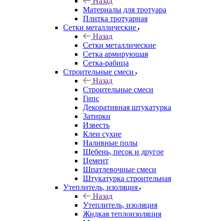
Назад
Материалы для тротуара
Плитка тротуарная
Сетки металлические
Назад
Сетки металлические
Сетка армирующая
Сетка-рабица
Строительные смеси
Назад
Строительные смеси
Гипс
Декоративная штукатурка
Затирки
Известь
Клеи сухие
Наливные полы
Щебень, песок и другое
Цемент
Шпатлевочные смеси
Штукатурка строительная
Утеплитель, изоляция
Назад
Утеплитель, изоляция
Жидкая теплоизоляция