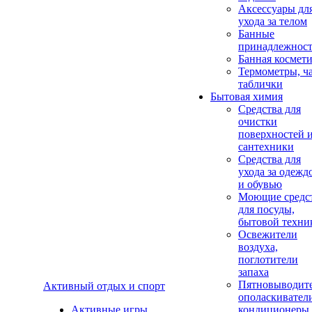
Аксеcсуары дл
ухода за телом
Банные
принадлежнос
Банная космет
Термометры, ч
таблички
Бытовая химия
Средства для
очистки
поверхностей 
сантехники
Средства для
ухода за одежд
и обувью
Моющие средс
для посуды,
бытовой техни
Освежители
воздуха,
поглотители
запаха
Пятновыводите
Активный отдых и спорт
ополаскивател
Активные игры
кондиционеры