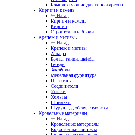
Комплектующие для гипсокартона
Кирпич и камень
Назад
Кирпич и камень
Кирпич
Строительные блоки
Крепеж и метизы
Назад
Крепеж и метизы
Анкера
Болты, гайки, шайбы
Гвозди
Заклёпки
Мебельная фурнитура
Пластины
Соединители
Уголки
Хомуты
Шпильки
Шурупы, дюбеля, саморезы
Кровельные материалы
Назад
Кровельные материалы
Водосточные системы
Кровельные материалы