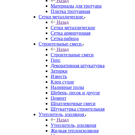
Назад
Материалы для тротуара
Плитка тротуарная
Сетки металлические
Назад
Сетки металлические
Сетка армирующая
Сетка-рабица
Строительные смеси
Назад
Строительные смеси
Гипс
Декоративная штукатурка
Затирки
Известь
Клеи сухие
Наливные полы
Щебень, песок и другое
Цемент
Шпатлевочные смеси
Штукатурка строительная
Утеплитель, изоляция
Назад
Утеплитель, изоляция
Жидкая теплоизоляция