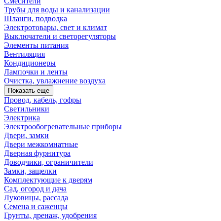
Смесители
Трубы для воды и канализации
Шланги, подводка
Электротовары, свет и климат
Выключатели и светорегуляторы
Элементы питания
Вентиляция
Кондиционеры
Лампочки и ленты
Очистка, увлажнение воздуха
Показать еще
Провод, кабель, гофры
Светильники
Электрика
Электрообогревательные приборы
Двери, замки
Двери межкомнатные
Дверная фурнитура
Доводчики, ограничители
Замки, защелки
Комплектующие к дверям
Сад, огород и дача
Луковицы, рассада
Семена и саженцы
Грунты, дренаж, удобрения