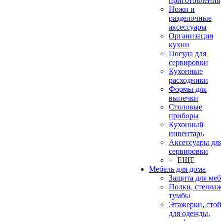
приготовления
Ножи и
разделочные
аксессуары
Организация
кухни
Посуда для
сервировки
Кухонные
расходники
Формы для
выпечки
Столовые
приборы
Кухонный
инвентарь
Аксессуары дл
сервировки
+ ЕЩЕ
Мебель для дома
Защита для ме
Полки, стеллаж
тумбы
Этажерки, сто
для одежды,