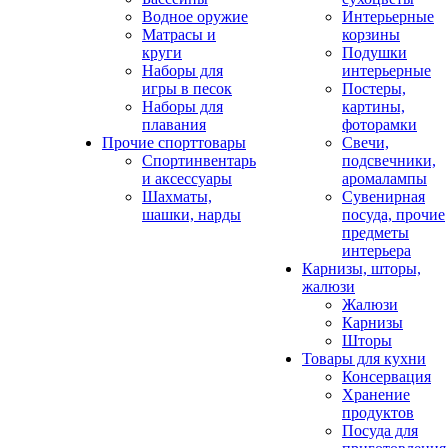
Водное оружие
Интерьерные
Матрасы и
корзины
круги
Подушки
Наборы для
интерьерные
игры в песок
Постеры,
Наборы для
картины,
плавания
фоторамки
Прочие спорттовары
Свечи,
Спортинвентарь
подсвечники,
и аксессуары
аромалампы
Шахматы,
Сувенирная
шашки, нарды
посуда, прочие
предметы
интерьера
Карнизы, шторы,
жалюзи
Жалюзи
Карнизы
Шторы
Товары для кухни
Консервация
Хранение
продуктов
Посуда для