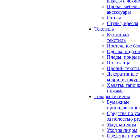
шкафы с чехло
Прочая мебель
аксессуары
Столы
Стулья, кресла
Текстиль
Кухонный
текстиль
Постельное бел
Одеяла, подуш
Пледы, покрыв
Полотенца
Прочий тексти
Декоративные
коврики, шкур
Халаты, тапочк
пижамы
Товары гигиены
Бумажные
принадлежнос
Средства по ух
за полостью рт
Уход за телом
Уход за лицом
Средства по ух