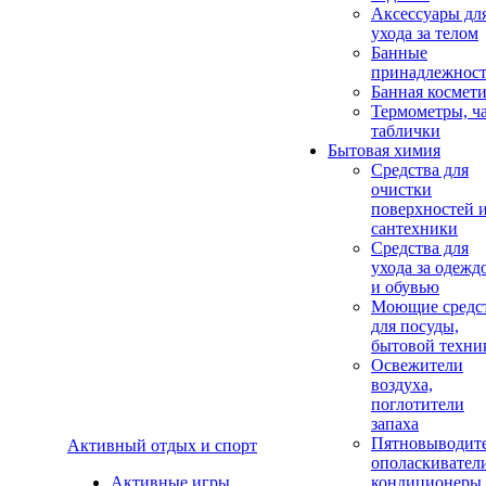
Аксеcсуары дл
ухода за телом
Банные
принадлежнос
Банная космет
Термометры, ч
таблички
Бытовая химия
Средства для
очистки
поверхностей 
сантехники
Средства для
ухода за одежд
и обувью
Моющие средс
для посуды,
бытовой техни
Освежители
воздуха,
поглотители
запаха
Пятновыводите
Активный отдых и спорт
ополаскивател
Активные игры
кондиционеры