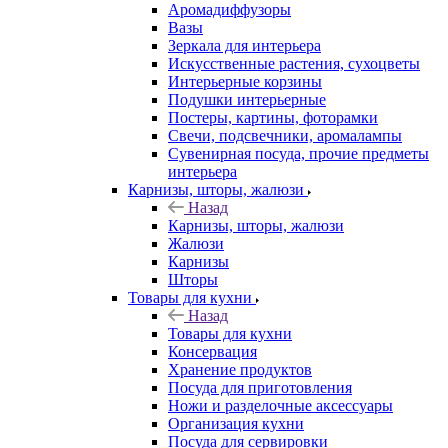
Аромадиффузоры
Вазы
Зеркала для интерьера
Искусственные растения, сухоцветы
Интерьерные корзины
Подушки интерьерные
Постеры, картины, фоторамки
Свечи, подсвечники, аромалампы
Сувенирная посуда, прочие предметы
интерьера
Карнизы, шторы, жалюзи
Назад
Карнизы, шторы, жалюзи
Жалюзи
Карнизы
Шторы
Товары для кухни
Назад
Товары для кухни
Консервация
Хранение продуктов
Посуда для приготовления
Ножи и разделочные аксессуары
Организация кухни
Посуда для сервировки