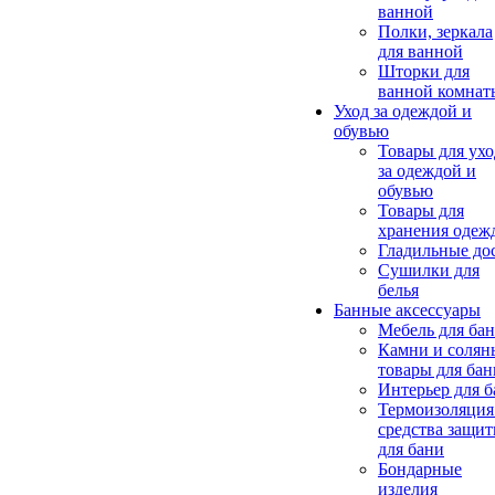
ванной
Полки, зеркала
для ванной
Шторки для
ванной комнат
Уход за одеждой и
обувью
Товары для ухо
за одеждой и
обувью
Товары для
хранения одеж
Гладильные до
Сушилки для
белья
Банные аксессуары
Мебель для ба
Камни и солян
товары для бан
Интерьер для 
Термоизоляция
средства защи
для бани
Бондарные
изделия