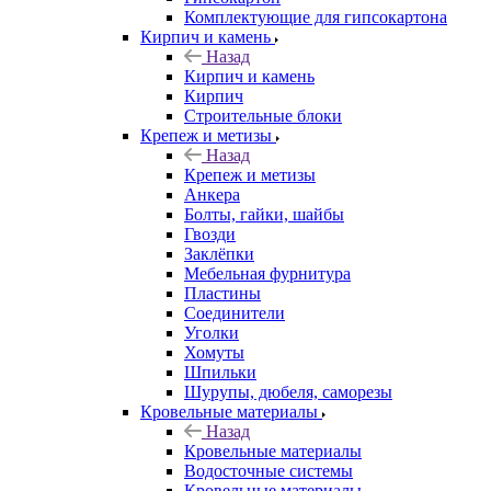
Комплектующие для гипсокартона
Кирпич и камень
Назад
Кирпич и камень
Кирпич
Строительные блоки
Крепеж и метизы
Назад
Крепеж и метизы
Анкера
Болты, гайки, шайбы
Гвозди
Заклёпки
Мебельная фурнитура
Пластины
Соединители
Уголки
Хомуты
Шпильки
Шурупы, дюбеля, саморезы
Кровельные материалы
Назад
Кровельные материалы
Водосточные системы
Кровельные материалы