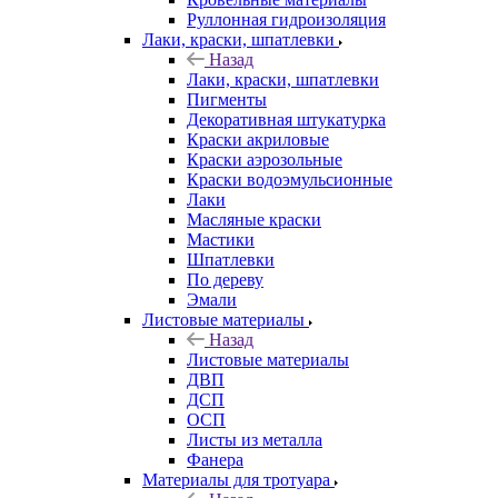
Руллонная гидроизоляция
Лаки, краски, шпатлевки
Назад
Лаки, краски, шпатлевки
Пигменты
Декоративная штукатурка
Краски акриловые
Краски аэрозольные
Краски водоэмульсионные
Лаки
Масляные краски
Мастики
Шпатлевки
По дереву
Эмали
Листовые материалы
Назад
Листовые материалы
ДВП
ДСП
ОСП
Листы из металла
Фанера
Материалы для тротуара