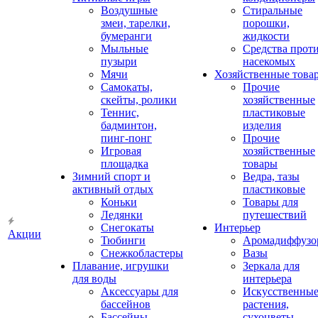
Воздушные
Стиральные
змеи, тарелки,
порошки,
бумеранги
жидкости
Мыльные
Средства прот
пузыри
насекомых
Мячи
Хозяйственные това
Самокаты,
Прочие
скейты, ролики
хозяйственные
Теннис,
пластиковые
бадминтон,
изделия
пинг-понг
Прочие
Игровая
хозяйственные
площадка
товары
Зимний спорт и
Ведра, тазы
активный отдых
пластиковые
Коньки
Товары для
Ледянки
путешествий
Снегокаты
Интерьер
Акции
Тюбинги
Аромадиффузо
Снежкобластеры
Вазы
Плавание, игрушки
Зеркала для
для воды
интерьера
Аксессуары для
Искусственны
бассейнов
растения,
Бассейны
сухоцветы