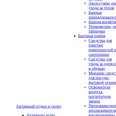
Аксеcсуары дл
ухода за телом
Банные
принадлежнос
Банная космет
Термометры, ч
таблички
Бытовая химия
Средства для
очистки
поверхностей 
сантехники
Средства для
ухода за одежд
и обувью
Моющие средс
для посуды,
бытовой техни
Освежители
воздуха,
поглотители
запаха
Пятновыводите
Активный отдых и спорт
ополаскивател
Активные игры
кондиционеры