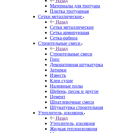
Назад
Материалы для тротуара
Плитка тротуарная
Сетки металлические
Назад
Сетки металлические
Сетка армирующая
Сетка-рабица
Строительные смеси
Назад
Строительные смеси
Гипс
Декоративная штукатурка
Затирки
Известь
Клеи сухие
Наливные полы
Щебень, песок и другое
Цемент
Шпатлевочные смеси
Штукатурка строительная
Утеплитель, изоляция
Назад
Утеплитель, изоляция
Жидкая теплоизоляция