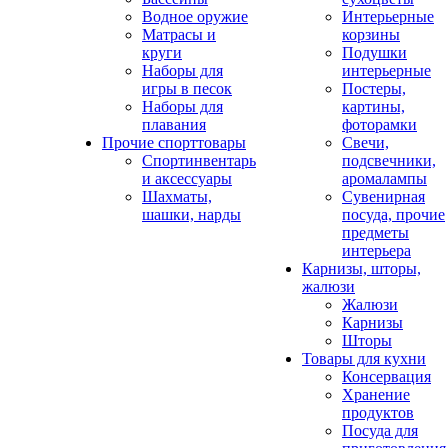
Водное оружие
Интерьерные
Матрасы и
корзины
круги
Подушки
Наборы для
интерьерные
игры в песок
Постеры,
Наборы для
картины,
плавания
фоторамки
Прочие спорттовары
Свечи,
Спортинвентарь
подсвечники,
и аксессуары
аромалампы
Шахматы,
Сувенирная
шашки, нарды
посуда, прочие
предметы
интерьера
Карнизы, шторы,
жалюзи
Жалюзи
Карнизы
Шторы
Товары для кухни
Консервация
Хранение
продуктов
Посуда для