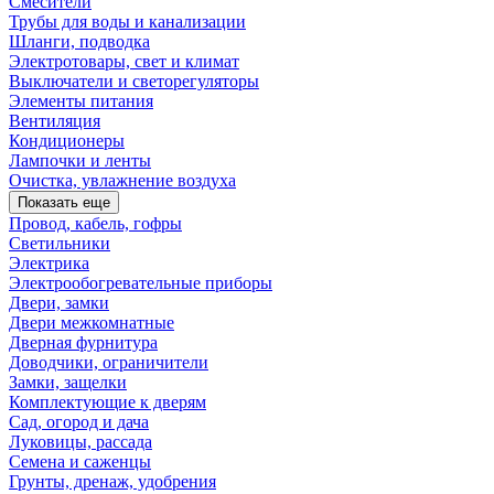
Смесители
Трубы для воды и канализации
Шланги, подводка
Электротовары, свет и климат
Выключатели и светорегуляторы
Элементы питания
Вентиляция
Кондиционеры
Лампочки и ленты
Очистка, увлажнение воздуха
Показать еще
Провод, кабель, гофры
Светильники
Электрика
Электрообогревательные приборы
Двери, замки
Двери межкомнатные
Дверная фурнитура
Доводчики, ограничители
Замки, защелки
Комплектующие к дверям
Сад, огород и дача
Луковицы, рассада
Семена и саженцы
Грунты, дренаж, удобрения