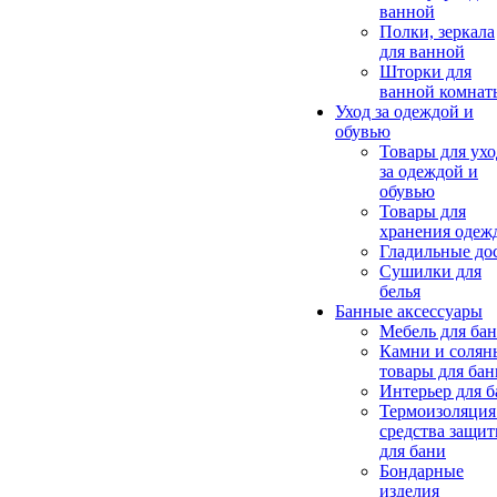
ванной
Полки, зеркала
для ванной
Шторки для
ванной комнат
Уход за одеждой и
обувью
Товары для ухо
за одеждой и
обувью
Товары для
хранения одеж
Гладильные до
Сушилки для
белья
Банные аксессуары
Мебель для ба
Камни и солян
товары для бан
Интерьер для 
Термоизоляция
средства защи
для бани
Бондарные
изделия