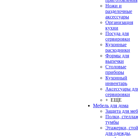
приготовления
Ножи и
разделочные
аксессуары
Организация
кухни
Посуда для
сервировки
Кухонные
расходники
Формы для
выпечки
Столовые
приборы
Кухонный
инвентарь
Аксессуары дл
сервировки
+ ЕЩЕ
Мебель для дома
Защита для ме
Полки, стеллаж
тумбы
Этажерки, сто
для одежды,