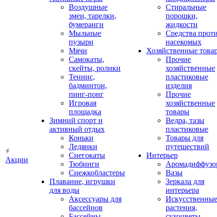
Воздушные
Стиральные
змеи, тарелки,
порошки,
бумеранги
жидкости
Мыльные
Средства прот
пузыри
насекомых
Мячи
Хозяйственные това
Самокаты,
Прочие
скейты, ролики
хозяйственные
Теннис,
пластиковые
бадминтон,
изделия
пинг-понг
Прочие
Игровая
хозяйственные
площадка
товары
Зимний спорт и
Ведра, тазы
активный отдых
пластиковые
Коньки
Товары для
Ледянки
путешествий
Снегокаты
Интерьер
Акции
Тюбинги
Аромадиффузо
Снежкобластеры
Вазы
Плавание, игрушки
Зеркала для
для воды
интерьера
Аксессуары для
Искусственны
бассейнов
растения,
Бассейны
сухоцветы