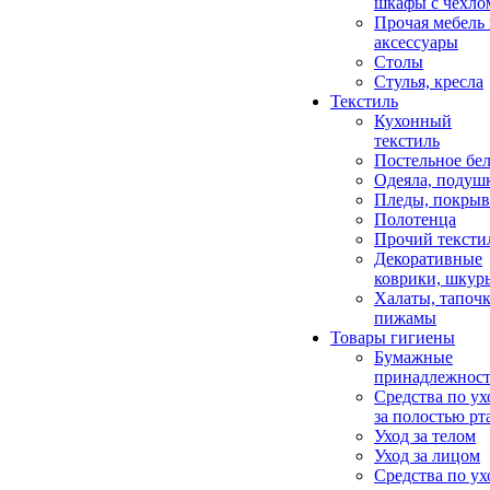
шкафы с чехло
Прочая мебель
аксессуары
Столы
Стулья, кресла
Текстиль
Кухонный
текстиль
Постельное бел
Одеяла, подуш
Пледы, покрыв
Полотенца
Прочий тексти
Декоративные
коврики, шкур
Халаты, тапочк
пижамы
Товары гигиены
Бумажные
принадлежнос
Средства по ух
за полостью рт
Уход за телом
Уход за лицом
Средства по ух