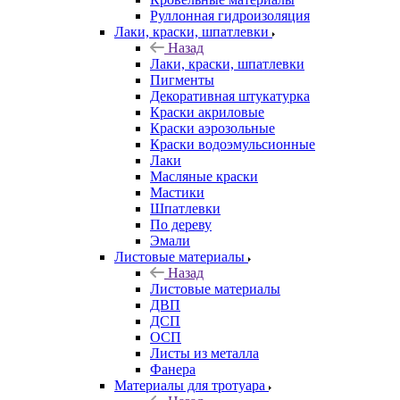
Руллонная гидроизоляция
Лаки, краски, шпатлевки
Назад
Лаки, краски, шпатлевки
Пигменты
Декоративная штукатурка
Краски акриловые
Краски аэрозольные
Краски водоэмульсионные
Лаки
Масляные краски
Мастики
Шпатлевки
По дереву
Эмали
Листовые материалы
Назад
Листовые материалы
ДВП
ДСП
ОСП
Листы из металла
Фанера
Материалы для тротуара