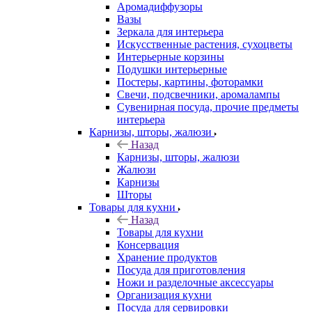
Аромадиффузоры
Вазы
Зеркала для интерьера
Искусственные растения, сухоцветы
Интерьерные корзины
Подушки интерьерные
Постеры, картины, фоторамки
Свечи, подсвечники, аромалампы
Сувенирная посуда, прочие предметы
интерьера
Карнизы, шторы, жалюзи
Назад
Карнизы, шторы, жалюзи
Жалюзи
Карнизы
Шторы
Товары для кухни
Назад
Товары для кухни
Консервация
Хранение продуктов
Посуда для приготовления
Ножи и разделочные аксессуары
Организация кухни
Посуда для сервировки