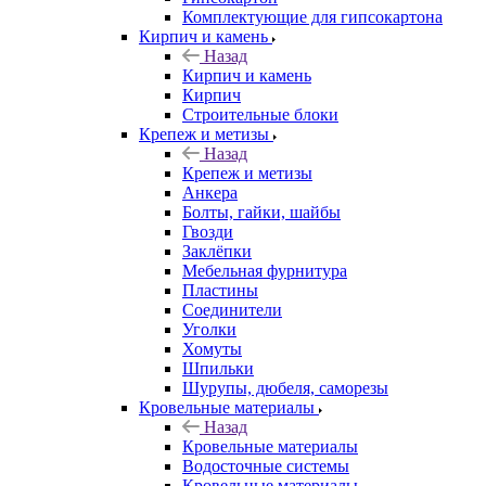
Комплектующие для гипсокартона
Кирпич и камень
Назад
Кирпич и камень
Кирпич
Строительные блоки
Крепеж и метизы
Назад
Крепеж и метизы
Анкера
Болты, гайки, шайбы
Гвозди
Заклёпки
Мебельная фурнитура
Пластины
Соединители
Уголки
Хомуты
Шпильки
Шурупы, дюбеля, саморезы
Кровельные материалы
Назад
Кровельные материалы
Водосточные системы
Кровельные материалы