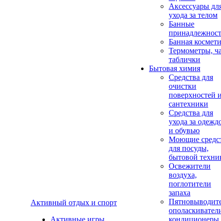
Аксеcсуары дл
ухода за телом
Банные
принадлежнос
Банная космет
Термометры, ч
таблички
Бытовая химия
Средства для
очистки
поверхностей 
сантехники
Средства для
ухода за одежд
и обувью
Моющие средс
для посуды,
бытовой техни
Освежители
воздуха,
поглотители
запаха
Пятновыводите
Активный отдых и спорт
ополаскивател
Активные игры
кондиционеры