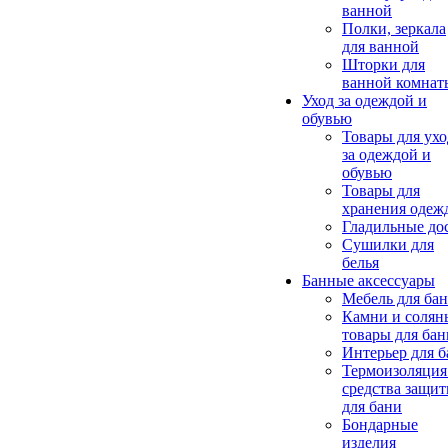
ванной
Полки, зеркала
для ванной
Шторки для
ванной комнат
Уход за одеждой и
обувью
Товары для ухо
за одеждой и
обувью
Товары для
хранения одеж
Гладильные до
Сушилки для
белья
Банные аксессуары
Мебель для ба
Камни и солян
товары для бан
Интерьер для 
Термоизоляция
средства защи
для бани
Бондарные
изделия