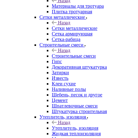
Назад
Материалы для тротуара
Плитка тротуарная
Сетки металлические
Назад
Сетки металлические
Сетка армирующая
Сетка-рабица
Строительные смеси
Назад
Строительные смеси
Гипс
Декоративная штукатурка
Затирки
Известь
Клеи сухие
Наливные полы
Щебень, песок и другое
Цемент
Шпатлевочные смеси
Штукатурка строительная
Утеплитель, изоляция
Назад
Утеплитель, изоляция
Жидкая теплоизоляция