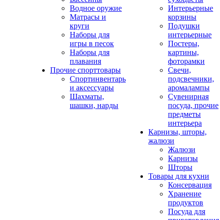
Водное оружие
Интерьерные
Матрасы и
корзины
круги
Подушки
Наборы для
интерьерные
игры в песок
Постеры,
Наборы для
картины,
плавания
фоторамки
Прочие спорттовары
Свечи,
Спортинвентарь
подсвечники,
и аксессуары
аромалампы
Шахматы,
Сувенирная
шашки, нарды
посуда, прочие
предметы
интерьера
Карнизы, шторы,
жалюзи
Жалюзи
Карнизы
Шторы
Товары для кухни
Консервация
Хранение
продуктов
Посуда для