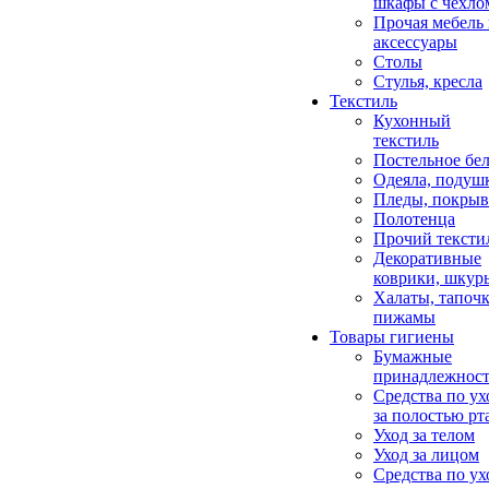
шкафы с чехло
Прочая мебель
аксессуары
Столы
Стулья, кресла
Текстиль
Кухонный
текстиль
Постельное бел
Одеяла, подуш
Пледы, покрыв
Полотенца
Прочий тексти
Декоративные
коврики, шкур
Халаты, тапочк
пижамы
Товары гигиены
Бумажные
принадлежнос
Средства по ух
за полостью рт
Уход за телом
Уход за лицом
Средства по ух