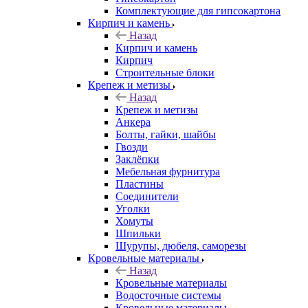
Комплектующие для гипсокартона
Кирпич и камень
Назад
Кирпич и камень
Кирпич
Строительные блоки
Крепеж и метизы
Назад
Крепеж и метизы
Анкера
Болты, гайки, шайбы
Гвозди
Заклёпки
Мебельная фурнитура
Пластины
Соединители
Уголки
Хомуты
Шпильки
Шурупы, дюбеля, саморезы
Кровельные материалы
Назад
Кровельные материалы
Водосточные системы
Кровельные материалы