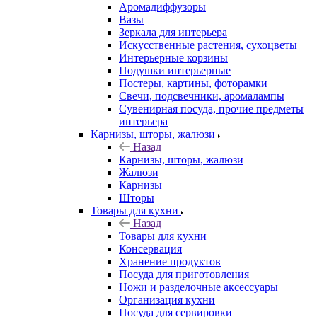
Аромадиффузоры
Вазы
Зеркала для интерьера
Искусственные растения, сухоцветы
Интерьерные корзины
Подушки интерьерные
Постеры, картины, фоторамки
Свечи, подсвечники, аромалампы
Сувенирная посуда, прочие предметы
интерьера
Карнизы, шторы, жалюзи
Назад
Карнизы, шторы, жалюзи
Жалюзи
Карнизы
Шторы
Товары для кухни
Назад
Товары для кухни
Консервация
Хранение продуктов
Посуда для приготовления
Ножи и разделочные аксессуары
Организация кухни
Посуда для сервировки