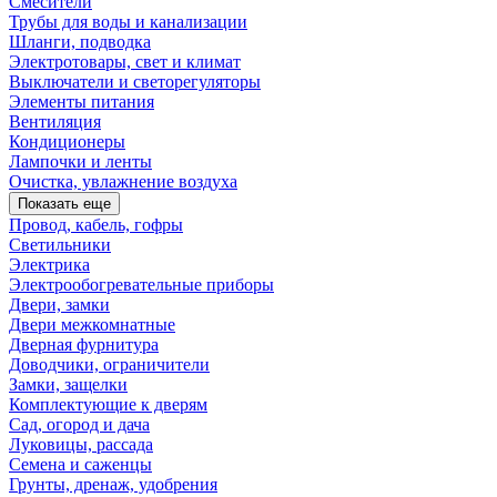
Смесители
Трубы для воды и канализации
Шланги, подводка
Электротовары, свет и климат
Выключатели и светорегуляторы
Элементы питания
Вентиляция
Кондиционеры
Лампочки и ленты
Очистка, увлажнение воздуха
Показать еще
Провод, кабель, гофры
Светильники
Электрика
Электрообогревательные приборы
Двери, замки
Двери межкомнатные
Дверная фурнитура
Доводчики, ограничители
Замки, защелки
Комплектующие к дверям
Сад, огород и дача
Луковицы, рассада
Семена и саженцы
Грунты, дренаж, удобрения