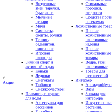
Воздушные
Стиральные
змеи, тарелки,
порошки,
бумеранги
жидкости
Мыльные
Средства прот
пузыри
насекомых
Мячи
Хозяйственные това
Самокаты,
Прочие
скейты, ролики
хозяйственные
Теннис,
пластиковые
бадминтон,
изделия
пинг-понг
Прочие
Игровая
хозяйственные
площадка
товары
Зимний спорт и
Ведра, тазы
активный отдых
пластиковые
Коньки
Товары для
Ледянки
путешествий
Снегокаты
Интерьер
Акции
Тюбинги
Аромадиффузо
Снежкобластеры
Вазы
Плавание, игрушки
Зеркала для
для воды
интерьера
Аксессуары для
Искусственны
бассейнов
растения,
Бассейны
сухоцветы