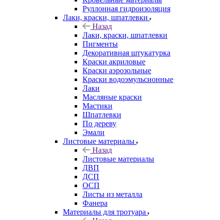
Руллонная гидроизоляция
Лаки, краски, шпатлевки
Назад
Лаки, краски, шпатлевки
Пигменты
Декоративная штукатурка
Краски акриловые
Краски аэрозольные
Краски водоэмульсионные
Лаки
Масляные краски
Мастики
Шпатлевки
По дереву
Эмали
Листовые материалы
Назад
Листовые материалы
ДВП
ДСП
ОСП
Листы из металла
Фанера
Материалы для тротуара