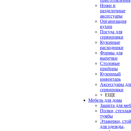
приготовления
Ножи и
разделочные
аксессуары
Организация
кухни
Посуда для
сервировки
Кухонные
расходники
Формы для
выпечки
Столовые
приборы
Кухонный
инвентарь
Аксессуары дл
сервировки
+ ЕЩЕ
Мебель для дома
Защита для ме
Полки, стеллаж
тумбы
Этажерки, сто
для одежды,