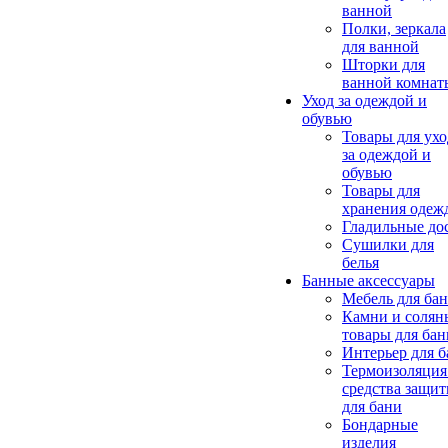
ванной
Полки, зеркала
для ванной
Шторки для
ванной комнат
Уход за одеждой и
обувью
Товары для ухо
за одеждой и
обувью
Товары для
хранения одеж
Гладильные до
Сушилки для
белья
Банные аксессуары
Мебель для ба
Камни и солян
товары для бан
Интерьер для 
Термоизоляция
средства защи
для бани
Бондарные
изделия