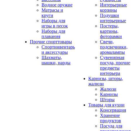
Водное оружие
Интерьерные
Матрасы и
корзины
круги
Подушки
Наборы для
интерьерные
игры в песок
Постеры,
Наборы для
картины,
плавания
фоторамки
Прочие спорттовары
Свечи,
Спортинвентарь
подсвечники,
и аксессуары
аромалампы
Шахматы,
Сувенирная
шашки, нарды
посуда, прочие
предметы
интерьера
Карнизы, шторы,
жалюзи
Жалюзи
Карнизы
Шторы
Товары для кухни
Консервация
Хранение
продуктов
Посуда для