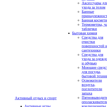
Аксеcсуары дл
ухода за телом
Банные
принадлежнос
Банная космет
Термометры, ч
таблички
Бытовая химия
Средства для
очистки
поверхностей 
сантехники
Средства для
ухода за одежд
и обувью
Моющие средс
для посуды,
бытовой техни
Освежители
воздуха,
поглотители
запаха
Пятновыводите
Активный отдых и спорт
ополаскивател
Активные игры
кондиционеры