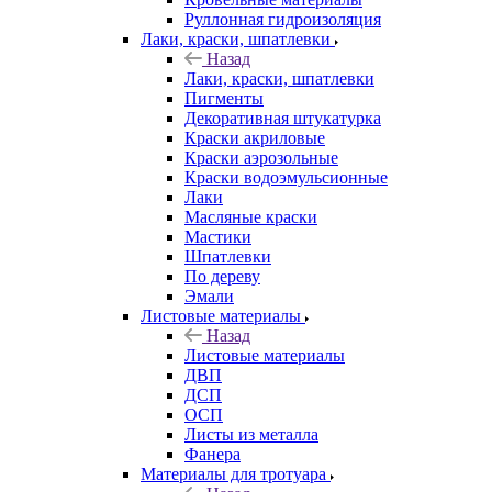
Руллонная гидроизоляция
Лаки, краски, шпатлевки
Назад
Лаки, краски, шпатлевки
Пигменты
Декоративная штукатурка
Краски акриловые
Краски аэрозольные
Краски водоэмульсионные
Лаки
Масляные краски
Мастики
Шпатлевки
По дереву
Эмали
Листовые материалы
Назад
Листовые материалы
ДВП
ДСП
ОСП
Листы из металла
Фанера
Материалы для тротуара