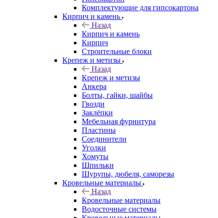
Комплектующие для гипсокартона
Кирпич и камень
Назад
Кирпич и камень
Кирпич
Строительные блоки
Крепеж и метизы
Назад
Крепеж и метизы
Анкера
Болты, гайки, шайбы
Гвозди
Заклёпки
Мебельная фурнитура
Пластины
Соединители
Уголки
Хомуты
Шпильки
Шурупы, дюбеля, саморезы
Кровельные материалы
Назад
Кровельные материалы
Водосточные системы
Кровельные материалы