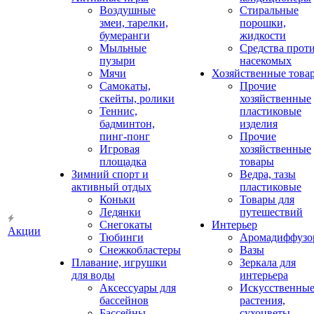
Воздушные
Стиральные
змеи, тарелки,
порошки,
бумеранги
жидкости
Мыльные
Средства прот
пузыри
насекомых
Мячи
Хозяйственные това
Самокаты,
Прочие
скейты, ролики
хозяйственные
Теннис,
пластиковые
бадминтон,
изделия
пинг-понг
Прочие
Игровая
хозяйственные
площадка
товары
Зимний спорт и
Ведра, тазы
активный отдых
пластиковые
Коньки
Товары для
Ледянки
путешествий
Снегокаты
Интерьер
Акции
Тюбинги
Аромадиффузо
Снежкобластеры
Вазы
Плавание, игрушки
Зеркала для
для воды
интерьера
Аксессуары для
Искусственны
бассейнов
растения,
Бассейны
сухоцветы