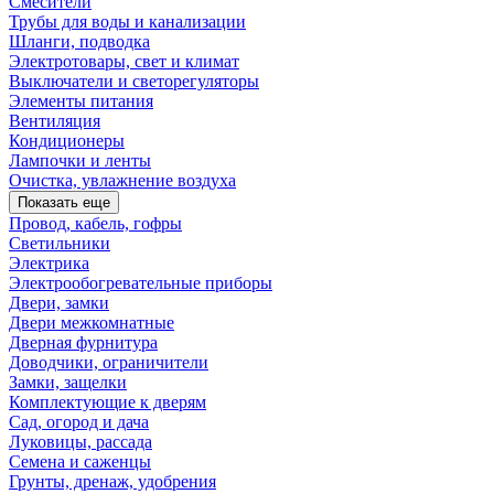
Смесители
Трубы для воды и канализации
Шланги, подводка
Электротовары, свет и климат
Выключатели и светорегуляторы
Элементы питания
Вентиляция
Кондиционеры
Лампочки и ленты
Очистка, увлажнение воздуха
Показать еще
Провод, кабель, гофры
Светильники
Электрика
Электрообогревательные приборы
Двери, замки
Двери межкомнатные
Дверная фурнитура
Доводчики, ограничители
Замки, защелки
Комплектующие к дверям
Сад, огород и дача
Луковицы, рассада
Семена и саженцы
Грунты, дренаж, удобрения