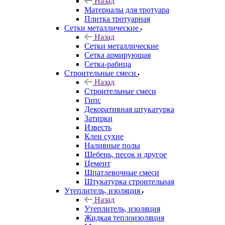
Назад
Материалы для тротуара
Плитка тротуарная
Сетки металлические
Назад
Сетки металлические
Сетка армирующая
Сетка-рабица
Строительные смеси
Назад
Строительные смеси
Гипс
Декоративная штукатурка
Затирки
Известь
Клеи сухие
Наливные полы
Щебень, песок и другое
Цемент
Шпатлевочные смеси
Штукатурка строительная
Утеплитель, изоляция
Назад
Утеплитель, изоляция
Жидкая теплоизоляция