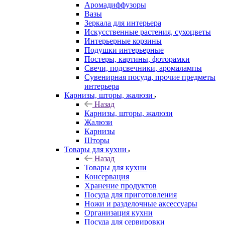
Аромадиффузоры
Вазы
Зеркала для интерьера
Искусственные растения, сухоцветы
Интерьерные корзины
Подушки интерьерные
Постеры, картины, фоторамки
Свечи, подсвечники, аромалампы
Сувенирная посуда, прочие предметы
интерьера
Карнизы, шторы, жалюзи
Назад
Карнизы, шторы, жалюзи
Жалюзи
Карнизы
Шторы
Товары для кухни
Назад
Товары для кухни
Консервация
Хранение продуктов
Посуда для приготовления
Ножи и разделочные аксессуары
Организация кухни
Посуда для сервировки