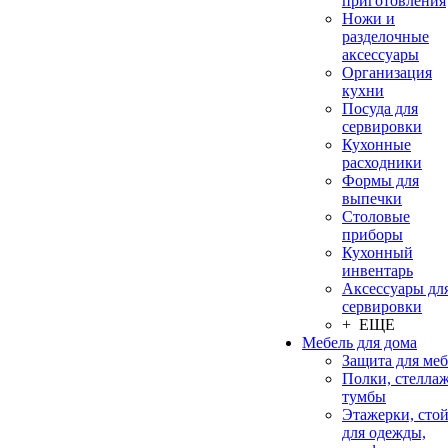
приготовления
Ножи и
разделочные
аксессуары
Организация
кухни
Посуда для
сервировки
Кухонные
расходники
Формы для
выпечки
Столовые
приборы
Кухонный
инвентарь
Аксессуары дл
сервировки
+ ЕЩЕ
Мебель для дома
Защита для ме
Полки, стеллаж
тумбы
Этажерки, сто
для одежды,