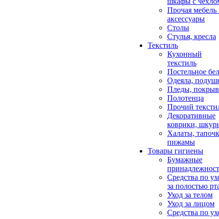
шкафы с чехло
Прочая мебель
аксессуары
Столы
Стулья, кресла
Текстиль
Кухонный
текстиль
Постельное бел
Одеяла, подуш
Пледы, покрыв
Полотенца
Прочий тексти
Декоративные
коврики, шкур
Халаты, тапочк
пижамы
Товары гигиены
Бумажные
принадлежнос
Средства по ух
за полостью рт
Уход за телом
Уход за лицом
Средства по ух