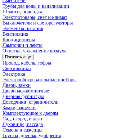
Смесители
Трубы для воды и канализации
Шланги, подводка
Электротовары, свет и климат
Выключатели и светорегуляторы
Элементы питания
Вентиляция
Кондиционеры
Лампочки и ленты
Очистка, увлажнение воздуха
Показать еще
Провод, кабель, гофры
Светильники
Электрика
Электрообогревательные приборы
Двери, замки
Двери межкомнатные
Дверная фурнитура
Доводчики, ограничители
Замки, защелки
Комплектующие к дверям
Сад, огород и дача
Луковицы, рассада
Семена и саженцы
Грунты, дренаж, удобрения