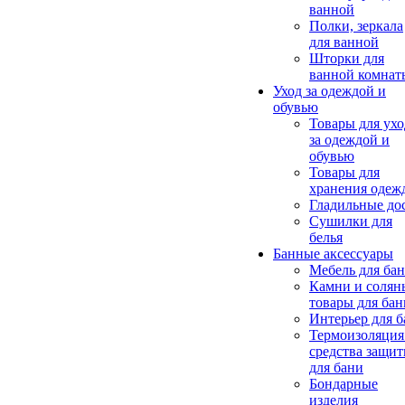
ванной
Полки, зеркала
для ванной
Шторки для
ванной комнат
Уход за одеждой и
обувью
Товары для ухо
за одеждой и
обувью
Товары для
хранения одеж
Гладильные до
Сушилки для
белья
Банные аксессуары
Мебель для ба
Камни и солян
товары для бан
Интерьер для 
Термоизоляция
средства защи
для бани
Бондарные
изделия