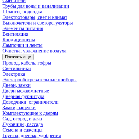
Смесители
Трубы для воды и канализации
Шланги, подводка
Электротовары, свет и климат
Выключатели и светорегуляторы
Элементы питания
Вентиляция
Кондиционеры
Лампочки и ленты
Очистка, увлажнение воздуха
Показать еще
Провод, кабель, гофры
Светильники
Электрика
Электрообогревательные приборы
Двери, замки
Двери межкомнатные
Дверная фурнитура
Доводчики, ограничители
Замки, защелки
Комплектующие к дверям
Сад, огород и дача
Луковицы, рассада
Семена и саженцы
Грунты, дренаж, удобрения