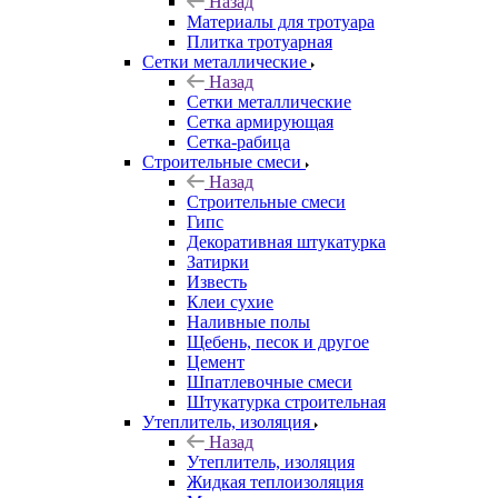
Назад
Материалы для тротуара
Плитка тротуарная
Сетки металлические
Назад
Сетки металлические
Сетка армирующая
Сетка-рабица
Строительные смеси
Назад
Строительные смеси
Гипс
Декоративная штукатурка
Затирки
Известь
Клеи сухие
Наливные полы
Щебень, песок и другое
Цемент
Шпатлевочные смеси
Штукатурка строительная
Утеплитель, изоляция
Назад
Утеплитель, изоляция
Жидкая теплоизоляция