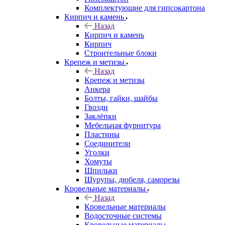
Комплектующие для гипсокартона
Кирпич и камень
Назад
Кирпич и камень
Кирпич
Строительные блоки
Крепеж и метизы
Назад
Крепеж и метизы
Анкера
Болты, гайки, шайбы
Гвозди
Заклёпки
Мебельная фурнитура
Пластины
Соединители
Уголки
Хомуты
Шпильки
Шурупы, дюбеля, саморезы
Кровельные материалы
Назад
Кровельные материалы
Водосточные системы
Кровельные материалы