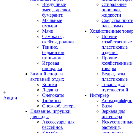
Воздушные
Стиральные
змеи, тарелки,
порошки,
бумеранги
жидкости
Мыльные
Средства прот
пузыри
насекомых
Мячи
Хозяйственные това
Самокаты,
Прочие
скейты, ролики
хозяйственные
Теннис,
пластиковые
бадминтон,
изделия
пинг-понг
Прочие
Игровая
хозяйственные
площадка
товары
Зимний спорт и
Ведра, тазы
активный отдых
пластиковые
Коньки
Товары для
Ледянки
путешествий
Снегокаты
Интерьер
Акции
Тюбинги
Аромадиффузо
Снежкобластеры
Вазы
Плавание, игрушки
Зеркала для
для воды
интерьера
Аксессуары для
Искусственны
бассейнов
растения,
Бассейны
сухоцветы