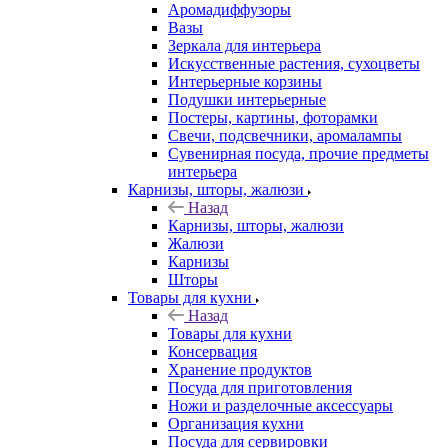
Аромадиффузоры
Вазы
Зеркала для интерьера
Искусственные растения, сухоцветы
Интерьерные корзины
Подушки интерьерные
Постеры, картины, фоторамки
Свечи, подсвечники, аромалампы
Сувенирная посуда, прочие предметы
интерьера
Карнизы, шторы, жалюзи
Назад
Карнизы, шторы, жалюзи
Жалюзи
Карнизы
Шторы
Товары для кухни
Назад
Товары для кухни
Консервация
Хранение продуктов
Посуда для приготовления
Ножи и разделочные аксессуары
Организация кухни
Посуда для сервировки