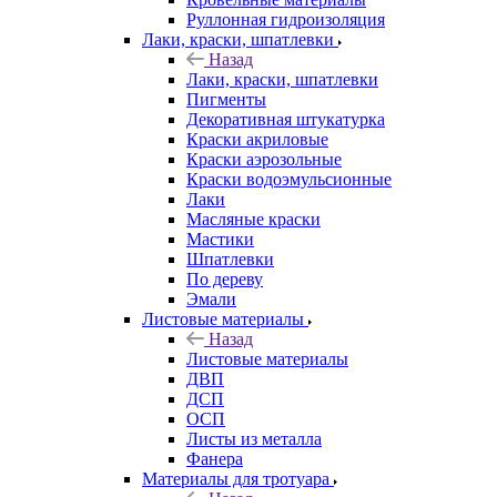
Руллонная гидроизоляция
Лаки, краски, шпатлевки
Назад
Лаки, краски, шпатлевки
Пигменты
Декоративная штукатурка
Краски акриловые
Краски аэрозольные
Краски водоэмульсионные
Лаки
Масляные краски
Мастики
Шпатлевки
По дереву
Эмали
Листовые материалы
Назад
Листовые материалы
ДВП
ДСП
ОСП
Листы из металла
Фанера
Материалы для тротуара