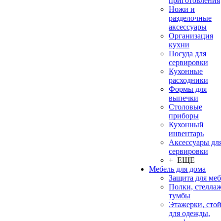
приготовления
Ножи и
разделочные
аксессуары
Организация
кухни
Посуда для
сервировки
Кухонные
расходники
Формы для
выпечки
Столовые
приборы
Кухонный
инвентарь
Аксессуары дл
сервировки
+ ЕЩЕ
Мебель для дома
Защита для ме
Полки, стеллаж
тумбы
Этажерки, сто
для одежды,