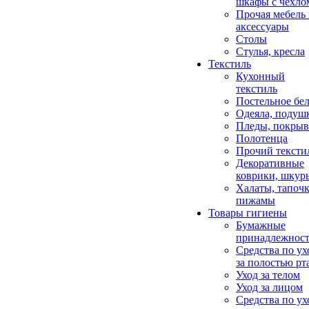
шкафы с чехло
Прочая мебель
аксессуары
Столы
Стулья, кресла
Текстиль
Кухонный
текстиль
Постельное бел
Одеяла, подуш
Пледы, покрыв
Полотенца
Прочий тексти
Декоративные
коврики, шкур
Халаты, тапочк
пижамы
Товары гигиены
Бумажные
принадлежнос
Средства по ух
за полостью рт
Уход за телом
Уход за лицом
Средства по ух