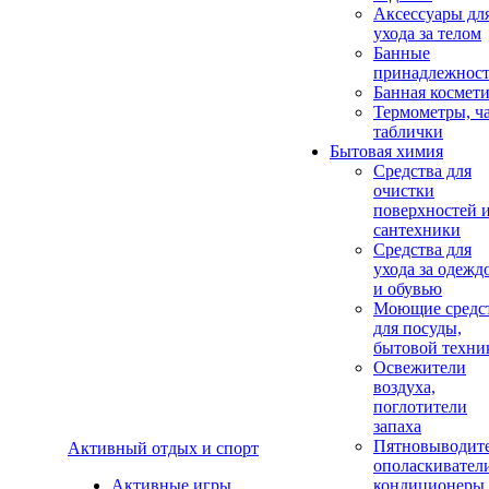
Аксеcсуары дл
ухода за телом
Банные
принадлежнос
Банная космет
Термометры, ч
таблички
Бытовая химия
Средства для
очистки
поверхностей 
сантехники
Средства для
ухода за одежд
и обувью
Моющие средс
для посуды,
бытовой техни
Освежители
воздуха,
поглотители
запаха
Пятновыводите
Активный отдых и спорт
ополаскивател
Активные игры
кондиционеры