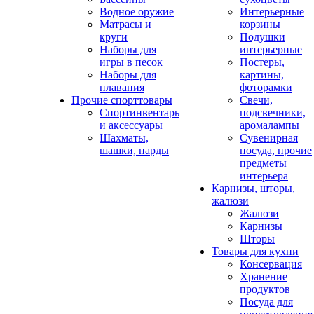
Водное оружие
Интерьерные
Матрасы и
корзины
круги
Подушки
Наборы для
интерьерные
игры в песок
Постеры,
Наборы для
картины,
плавания
фоторамки
Прочие спорттовары
Свечи,
Спортинвентарь
подсвечники,
и аксессуары
аромалампы
Шахматы,
Сувенирная
шашки, нарды
посуда, прочие
предметы
интерьера
Карнизы, шторы,
жалюзи
Жалюзи
Карнизы
Шторы
Товары для кухни
Консервация
Хранение
продуктов
Посуда для