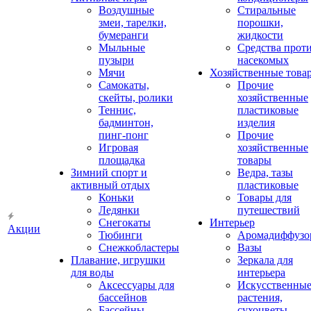
Воздушные
Стиральные
змеи, тарелки,
порошки,
бумеранги
жидкости
Мыльные
Средства прот
пузыри
насекомых
Мячи
Хозяйственные това
Самокаты,
Прочие
скейты, ролики
хозяйственные
Теннис,
пластиковые
бадминтон,
изделия
пинг-понг
Прочие
Игровая
хозяйственные
площадка
товары
Зимний спорт и
Ведра, тазы
активный отдых
пластиковые
Коньки
Товары для
Ледянки
путешествий
Снегокаты
Интерьер
Акции
Тюбинги
Аромадиффузо
Снежкобластеры
Вазы
Плавание, игрушки
Зеркала для
для воды
интерьера
Аксессуары для
Искусственны
бассейнов
растения,
Бассейны
сухоцветы