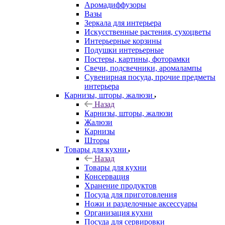
Аромадиффузоры
Вазы
Зеркала для интерьера
Искусственные растения, сухоцветы
Интерьерные корзины
Подушки интерьерные
Постеры, картины, фоторамки
Свечи, подсвечники, аромалампы
Сувенирная посуда, прочие предметы
интерьера
Карнизы, шторы, жалюзи
Назад
Карнизы, шторы, жалюзи
Жалюзи
Карнизы
Шторы
Товары для кухни
Назад
Товары для кухни
Консервация
Хранение продуктов
Посуда для приготовления
Ножи и разделочные аксессуары
Организация кухни
Посуда для сервировки