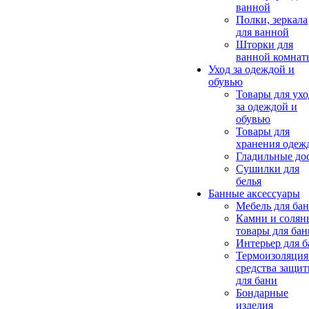
ванной
Полки, зеркала
для ванной
Шторки для
ванной комнат
Уход за одеждой и
обувью
Товары для ухо
за одеждой и
обувью
Товары для
хранения одеж
Гладильные до
Сушилки для
белья
Банные аксессуары
Мебель для ба
Камни и солян
товары для бан
Интерьер для 
Термоизоляция
средства защи
для бани
Бондарные
изделия