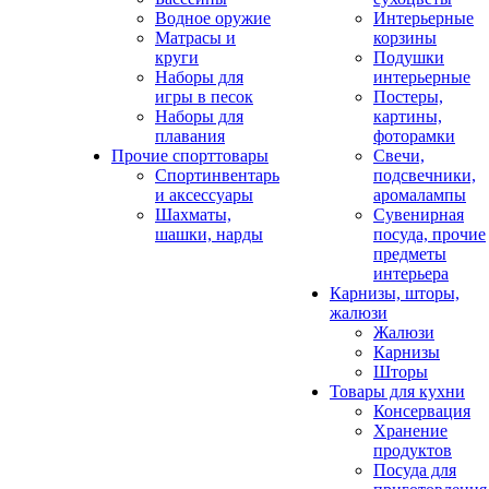
Водное оружие
Интерьерные
Матрасы и
корзины
круги
Подушки
Наборы для
интерьерные
игры в песок
Постеры,
Наборы для
картины,
плавания
фоторамки
Прочие спорттовары
Свечи,
Спортинвентарь
подсвечники,
и аксессуары
аромалампы
Шахматы,
Сувенирная
шашки, нарды
посуда, прочие
предметы
интерьера
Карнизы, шторы,
жалюзи
Жалюзи
Карнизы
Шторы
Товары для кухни
Консервация
Хранение
продуктов
Посуда для