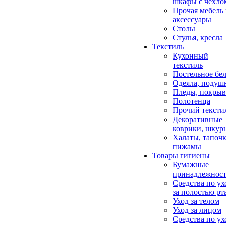
шкафы с чехло
Прочая мебель
аксессуары
Столы
Стулья, кресла
Текстиль
Кухонный
текстиль
Постельное бел
Одеяла, подуш
Пледы, покрыв
Полотенца
Прочий тексти
Декоративные
коврики, шкур
Халаты, тапочк
пижамы
Товары гигиены
Бумажные
принадлежнос
Средства по ух
за полостью рт
Уход за телом
Уход за лицом
Средства по ух