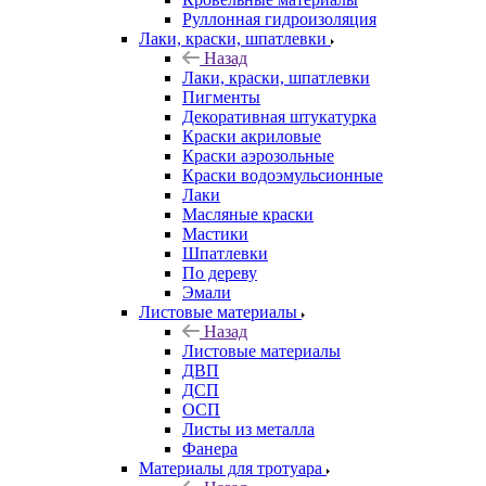
Руллонная гидроизоляция
Лаки, краски, шпатлевки
Назад
Лаки, краски, шпатлевки
Пигменты
Декоративная штукатурка
Краски акриловые
Краски аэрозольные
Краски водоэмульсионные
Лаки
Масляные краски
Мастики
Шпатлевки
По дереву
Эмали
Листовые материалы
Назад
Листовые материалы
ДВП
ДСП
ОСП
Листы из металла
Фанера
Материалы для тротуара