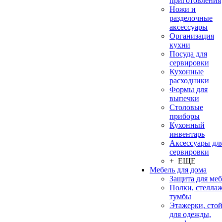
приготовления
Ножи и
разделочные
аксессуары
Организация
кухни
Посуда для
сервировки
Кухонные
расходники
Формы для
выпечки
Столовые
приборы
Кухонный
инвентарь
Аксессуары дл
сервировки
+ ЕЩЕ
Мебель для дома
Защита для ме
Полки, стеллаж
тумбы
Этажерки, сто
для одежды,