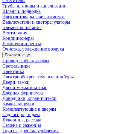
Смесители
Трубы для воды и канализации
Шланги, подводка
Электротовары, свет и климат
Выключатели и светорегуляторы
Элементы питания
Вентиляция
Кондиционеры
Лампочки и ленты
Очистка, увлажнение воздуха
Показать еще
Провод, кабель, гофры
Светильники
Электрика
Электрообогревательные приборы
Двери, замки
Двери межкомнатные
Дверная фурнитура
Доводчики, ограничители
Замки, защелки
Комплектующие к дверям
Сад, огород и дача
Луковицы, рассада
Семена и саженцы
Грунты, дренаж, удобрения