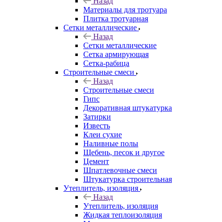
Назад
Материалы для тротуара
Плитка тротуарная
Сетки металлические
Назад
Сетки металлические
Сетка армирующая
Сетка-рабица
Строительные смеси
Назад
Строительные смеси
Гипс
Декоративная штукатурка
Затирки
Известь
Клеи сухие
Наливные полы
Щебень, песок и другое
Цемент
Шпатлевочные смеси
Штукатурка строительная
Утеплитель, изоляция
Назад
Утеплитель, изоляция
Жидкая теплоизоляция