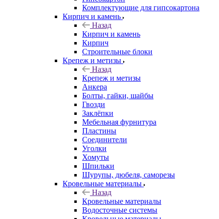
Комплектующие для гипсокартона
Кирпич и камень
Назад
Кирпич и камень
Кирпич
Строительные блоки
Крепеж и метизы
Назад
Крепеж и метизы
Анкера
Болты, гайки, шайбы
Гвозди
Заклёпки
Мебельная фурнитура
Пластины
Соединители
Уголки
Хомуты
Шпильки
Шурупы, дюбеля, саморезы
Кровельные материалы
Назад
Кровельные материалы
Водосточные системы
Кровельные материалы