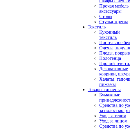
шкафы с чехло
Прочая мебель
аксессуары
Столы
Стулья, кресла
Текстиль
Кухонный
текстиль
Постельное бел
Одеяла, подуш
Пледы, покрыв
Полотенца
Прочий тексти
Декоративные
коврики, шкур
Халаты, тапочк
пижамы
Товары гигиены
Бумажные
принадлежнос
Средства по ух
за полостью рт
Уход за телом
Уход за лицом
Средства по ух