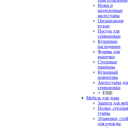
приготовления
Ножи и
разделочные
аксессуары
Организация
кухни
Посуда для
сервировки
Кухонные
расходники
Формы для
выпечки
Столовые
приборы
Кухонный
инвентарь
Аксессуары дл
сервировки
+ ЕЩЕ
Мебель для дома
Защита для ме
Полки, стеллаж
тумбы
Этажерки, сто
для одежды,