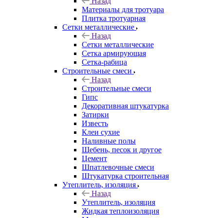
Назад
Материалы для тротуара
Плитка тротуарная
Сетки металлические
Назад
Сетки металлические
Сетка армирующая
Сетка-рабица
Строительные смеси
Назад
Строительные смеси
Гипс
Декоративная штукатурка
Затирки
Известь
Клеи сухие
Наливные полы
Щебень, песок и другое
Цемент
Шпатлевочные смеси
Штукатурка строительная
Утеплитель, изоляция
Назад
Утеплитель, изоляция
Жидкая теплоизоляция