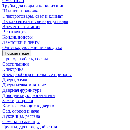
Смесители
Трубы для воды и канализации
Шланги, подводка
Электротовары, свет и климат
Выключатели и светорегуляторы
Элементы питания
Вентиляция
Кондиционеры
Лампочки и ленты
Очистка, увлажнение воздуха
Показать еще
Провод, кабель, гофры
Светильники
Электрика
Электрообогревательные приборы
Двери, замки
Двери межкомнатные
Дверная фурнитура
Доводчики, ограничители
Замки, защелки
Комплектующие к дверям
Сад, огород и дача
Луковицы, рассада
Семена и саженцы
Грунты, дренаж, удобрения