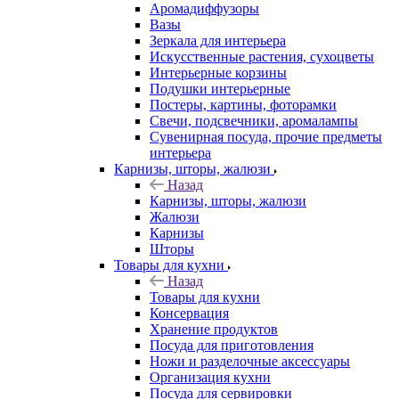
Аромадиффузоры
Вазы
Зеркала для интерьера
Искусственные растения, сухоцветы
Интерьерные корзины
Подушки интерьерные
Постеры, картины, фоторамки
Свечи, подсвечники, аромалампы
Сувенирная посуда, прочие предметы
интерьера
Карнизы, шторы, жалюзи
Назад
Карнизы, шторы, жалюзи
Жалюзи
Карнизы
Шторы
Товары для кухни
Назад
Товары для кухни
Консервация
Хранение продуктов
Посуда для приготовления
Ножи и разделочные аксессуары
Организация кухни
Посуда для сервировки