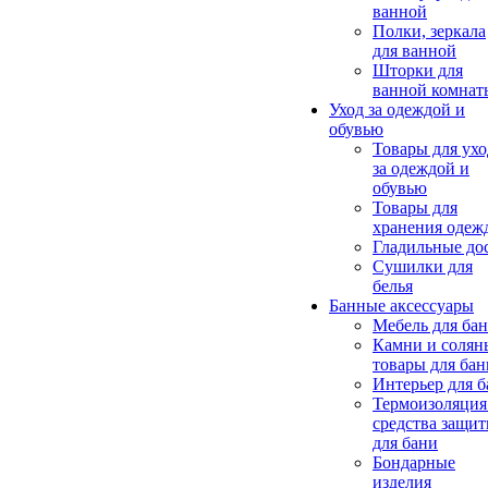
ванной
Полки, зеркала
для ванной
Шторки для
ванной комнат
Уход за одеждой и
обувью
Товары для ухо
за одеждой и
обувью
Товары для
хранения одеж
Гладильные до
Сушилки для
белья
Банные аксессуары
Мебель для ба
Камни и солян
товары для бан
Интерьер для 
Термоизоляция
средства защи
для бани
Бондарные
изделия