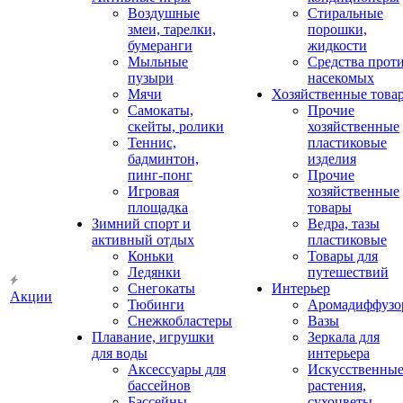
Воздушные
Стиральные
змеи, тарелки,
порошки,
бумеранги
жидкости
Мыльные
Средства прот
пузыри
насекомых
Мячи
Хозяйственные това
Самокаты,
Прочие
скейты, ролики
хозяйственные
Теннис,
пластиковые
бадминтон,
изделия
пинг-понг
Прочие
Игровая
хозяйственные
площадка
товары
Зимний спорт и
Ведра, тазы
активный отдых
пластиковые
Коньки
Товары для
Ледянки
путешествий
Снегокаты
Интерьер
Акции
Тюбинги
Аромадиффузо
Снежкобластеры
Вазы
Плавание, игрушки
Зеркала для
для воды
интерьера
Аксессуары для
Искусственны
бассейнов
растения,
Бассейны
сухоцветы