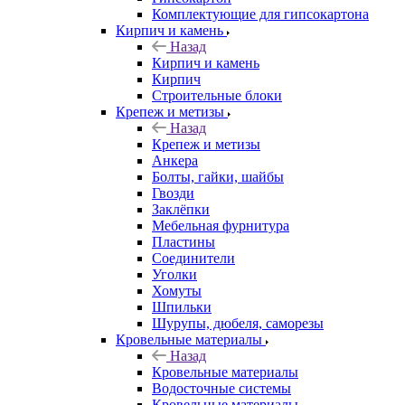
Комплектующие для гипсокартона
Кирпич и камень
Назад
Кирпич и камень
Кирпич
Строительные блоки
Крепеж и метизы
Назад
Крепеж и метизы
Анкера
Болты, гайки, шайбы
Гвозди
Заклёпки
Мебельная фурнитура
Пластины
Соединители
Уголки
Хомуты
Шпильки
Шурупы, дюбеля, саморезы
Кровельные материалы
Назад
Кровельные материалы
Водосточные системы
Кровельные материалы