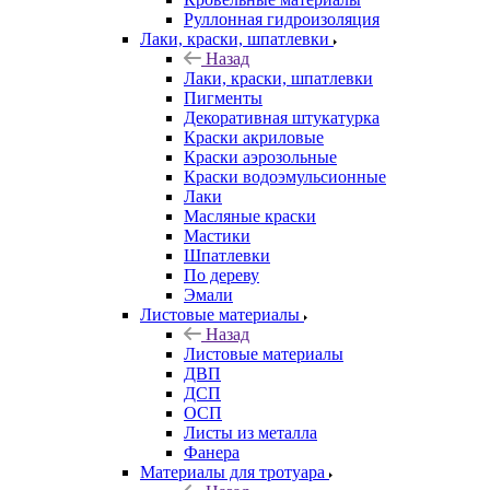
Руллонная гидроизоляция
Лаки, краски, шпатлевки
Назад
Лаки, краски, шпатлевки
Пигменты
Декоративная штукатурка
Краски акриловые
Краски аэрозольные
Краски водоэмульсионные
Лаки
Масляные краски
Мастики
Шпатлевки
По дереву
Эмали
Листовые материалы
Назад
Листовые материалы
ДВП
ДСП
ОСП
Листы из металла
Фанера
Материалы для тротуара