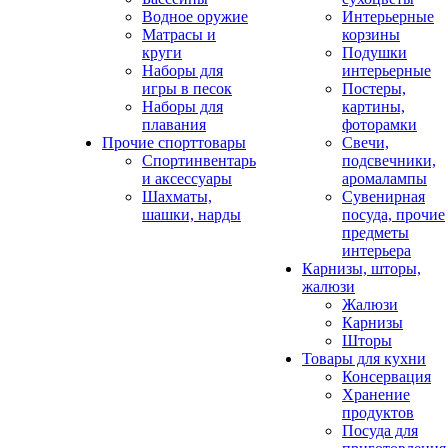
Водное оружие
Интерьерные
Матрасы и
корзины
круги
Подушки
Наборы для
интерьерные
игры в песок
Постеры,
Наборы для
картины,
плавания
фоторамки
Прочие спорттовары
Свечи,
Спортинвентарь
подсвечники,
и аксессуары
аромалампы
Шахматы,
Сувенирная
шашки, нарды
посуда, прочие
предметы
интерьера
Карнизы, шторы,
жалюзи
Жалюзи
Карнизы
Шторы
Товары для кухни
Консервация
Хранение
продуктов
Посуда для