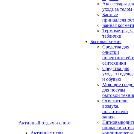
Аксеcсуары дл
ухода за телом
Банные
принадлежнос
Банная космет
Термометры, ч
таблички
Бытовая химия
Средства для
очистки
поверхностей 
сантехники
Средства для
ухода за одежд
и обувью
Моющие средс
для посуды,
бытовой техни
Освежители
воздуха,
поглотители
запаха
Пятновыводите
Активный отдых и спорт
ополаскивател
Активные игры
кондиционеры