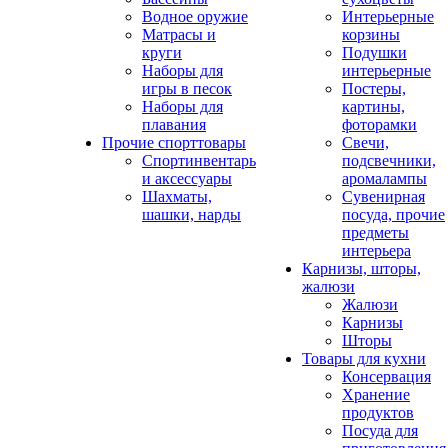
Водное оружие
Интерьерные
Матрасы и
корзины
круги
Подушки
Наборы для
интерьерные
игры в песок
Постеры,
Наборы для
картины,
плавания
фоторамки
Прочие спорттовары
Свечи,
Спортинвентарь
подсвечники,
и аксессуары
аромалампы
Шахматы,
Сувенирная
шашки, нарды
посуда, прочие
предметы
интерьера
Карнизы, шторы,
жалюзи
Жалюзи
Карнизы
Шторы
Товары для кухни
Консервация
Хранение
продуктов
Посуда для