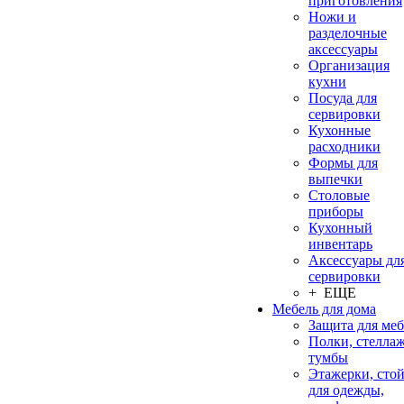
приготовления
Ножи и
разделочные
аксессуары
Организация
кухни
Посуда для
сервировки
Кухонные
расходники
Формы для
выпечки
Столовые
приборы
Кухонный
инвентарь
Аксессуары дл
сервировки
+ ЕЩЕ
Мебель для дома
Защита для ме
Полки, стеллаж
тумбы
Этажерки, сто
для одежды,