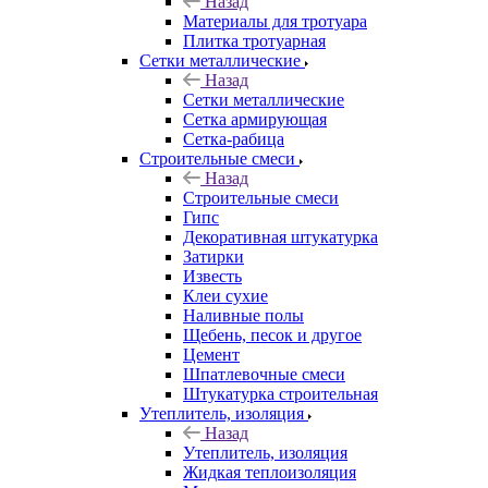
Назад
Материалы для тротуара
Плитка тротуарная
Сетки металлические
Назад
Сетки металлические
Сетка армирующая
Сетка-рабица
Строительные смеси
Назад
Строительные смеси
Гипс
Декоративная штукатурка
Затирки
Известь
Клеи сухие
Наливные полы
Щебень, песок и другое
Цемент
Шпатлевочные смеси
Штукатурка строительная
Утеплитель, изоляция
Назад
Утеплитель, изоляция
Жидкая теплоизоляция