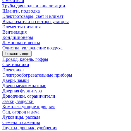
Смесители
Трубы для воды и канализации
Шланги, подводка
Электротовары, свет и климат
Выключатели и светорегуляторы
Элементы питания
Вентиляция
Кондиционеры
Лампочки и ленты
Очистка, увлажнение воздуха
Показать еще
Провод, кабель, гофры
Светильники
Электрика
Электрообогревательные приборы
Двери, замки
Двери межкомнатные
Дверная фурнитура
Доводчики, ограничители
Замки, защелки
Комплектующие к дверям
Сад, огород и дача
Луковицы, рассада
Семена и саженцы
Грунты, дренаж, удобрения