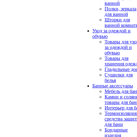
ванной
Полки, зеркала
для ванной
Шторки для
ванной комнат
Уход за одеждой и
обувью
Товары для ухо
за одеждой и
обувью
Товары для
хранения одеж
Гладильные до
Сушилки для
белья
Банные аксессуары
Мебель для ба
Камни и солян
товары для бан
Интерьер для 
Термоизоляция
средства защи
для бани
Бондарные
изделия