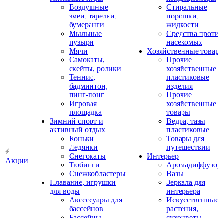
Воздушные
Стиральные
змеи, тарелки,
порошки,
бумеранги
жидкости
Мыльные
Средства прот
пузыри
насекомых
Мячи
Хозяйственные това
Самокаты,
Прочие
скейты, ролики
хозяйственные
Теннис,
пластиковые
бадминтон,
изделия
пинг-понг
Прочие
Игровая
хозяйственные
площадка
товары
Зимний спорт и
Ведра, тазы
активный отдых
пластиковые
Коньки
Товары для
Ледянки
путешествий
Снегокаты
Интерьер
Акции
Тюбинги
Аромадиффузо
Снежкобластеры
Вазы
Плавание, игрушки
Зеркала для
для воды
интерьера
Аксессуары для
Искусственны
бассейнов
растения,
Бассейны
сухоцветы