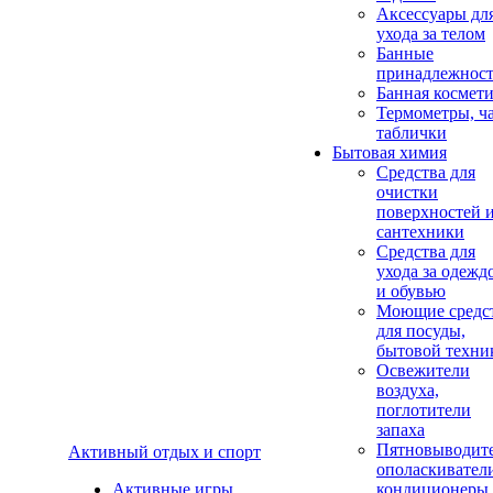
Аксеcсуары дл
ухода за телом
Банные
принадлежнос
Банная космет
Термометры, ч
таблички
Бытовая химия
Средства для
очистки
поверхностей 
сантехники
Средства для
ухода за одежд
и обувью
Моющие средс
для посуды,
бытовой техни
Освежители
воздуха,
поглотители
запаха
Пятновыводите
Активный отдых и спорт
ополаскивател
Активные игры
кондиционеры