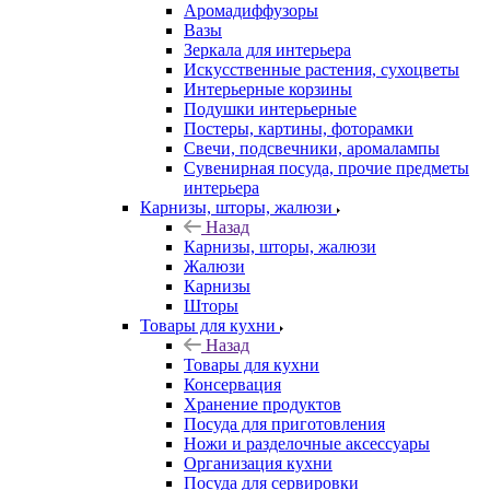
Аромадиффузоры
Вазы
Зеркала для интерьера
Искусственные растения, сухоцветы
Интерьерные корзины
Подушки интерьерные
Постеры, картины, фоторамки
Свечи, подсвечники, аромалампы
Сувенирная посуда, прочие предметы
интерьера
Карнизы, шторы, жалюзи
Назад
Карнизы, шторы, жалюзи
Жалюзи
Карнизы
Шторы
Товары для кухни
Назад
Товары для кухни
Консервация
Хранение продуктов
Посуда для приготовления
Ножи и разделочные аксессуары
Организация кухни
Посуда для сервировки