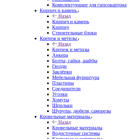
Комплектующие для гипсокартона
Кирпич и камень
Назад
Кирпич и камень
Кирпич
Строительные блоки
Крепеж и метизы
Назад
Крепеж и метизы
Анкера
Болты, гайки, шайбы
Гвозди
Заклёпки
Мебельная фурнитура
Пластины
Соединители
Уголки
Хомуты
Шпильки
Шурупы, дюбеля, саморезы
Кровельные материалы
Назад
Кровельные материалы
Водосточные системы
Кровельные материалы