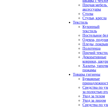
шкафы с чехло
Прочая мебель
аксессуары
Столы
Стулья, кресла
Текстиль
Кухонный
текстиль
Постельное бел
Одеяла, подуш
Пледы, покрыв
Полотенца
Прочий тексти
Декоративные
коврики, шкур
Халаты, тапочк
пижамы
Товары гигиены
Бумажные
принадлежнос
Средства по ух
за полостью рт
Уход за телом
Уход за лицом
Средства по ух