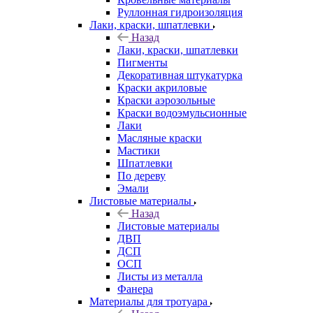
Руллонная гидроизоляция
Лаки, краски, шпатлевки
Назад
Лаки, краски, шпатлевки
Пигменты
Декоративная штукатурка
Краски акриловые
Краски аэрозольные
Краски водоэмульсионные
Лаки
Масляные краски
Мастики
Шпатлевки
По дереву
Эмали
Листовые материалы
Назад
Листовые материалы
ДВП
ДСП
ОСП
Листы из металла
Фанера
Материалы для тротуара