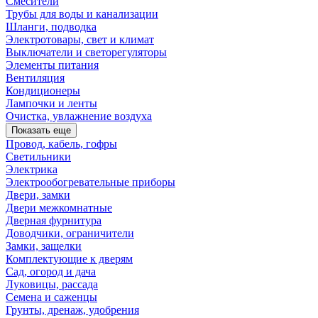
Смесители
Трубы для воды и канализации
Шланги, подводка
Электротовары, свет и климат
Выключатели и светорегуляторы
Элементы питания
Вентиляция
Кондиционеры
Лампочки и ленты
Очистка, увлажнение воздуха
Показать еще
Провод, кабель, гофры
Светильники
Электрика
Электрообогревательные приборы
Двери, замки
Двери межкомнатные
Дверная фурнитура
Доводчики, ограничители
Замки, защелки
Комплектующие к дверям
Сад, огород и дача
Луковицы, рассада
Семена и саженцы
Грунты, дренаж, удобрения