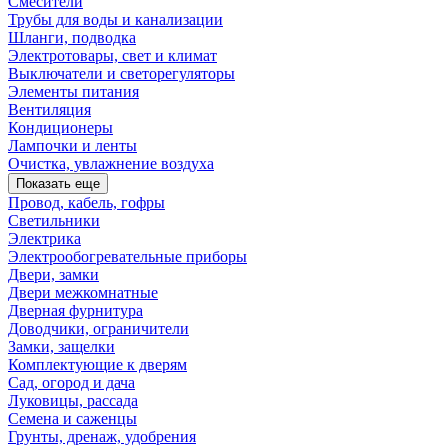
Смесители
Трубы для воды и канализации
Шланги, подводка
Электротовары, свет и климат
Выключатели и светорегуляторы
Элементы питания
Вентиляция
Кондиционеры
Лампочки и ленты
Очистка, увлажнение воздуха
Показать еще
Провод, кабель, гофры
Светильники
Электрика
Электрообогревательные приборы
Двери, замки
Двери межкомнатные
Дверная фурнитура
Доводчики, ограничители
Замки, защелки
Комплектующие к дверям
Сад, огород и дача
Луковицы, рассада
Семена и саженцы
Грунты, дренаж, удобрения