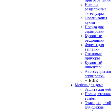
приготовления
Ножи и
разделочные
аксессуары
Организация
кухни
Посуда для
сервировки
Кухонные
расходники
Формы для
выпечки
Столовые
приборы
Кухонный
инвентарь
Аксессуары дл
сервировки
+ ЕЩЕ
Мебель для дома
Защита для ме
Полки, стеллаж
тумбы
Этажерки, сто
для одежды,