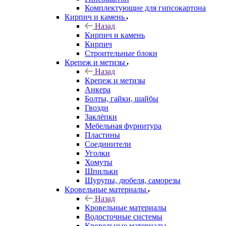
Комплектующие для гипсокартона
Кирпич и камень
Назад
Кирпич и камень
Кирпич
Строительные блоки
Крепеж и метизы
Назад
Крепеж и метизы
Анкера
Болты, гайки, шайбы
Гвозди
Заклёпки
Мебельная фурнитура
Пластины
Соединители
Уголки
Хомуты
Шпильки
Шурупы, дюбеля, саморезы
Кровельные материалы
Назад
Кровельные материалы
Водосточные системы
Кровельные материалы