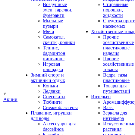
Воздушные
Стиральные
змеи, тарелки,
порошки,
бумеранги
жидкости
Мыльные
Средства прот
пузыри
насекомых
Мячи
Хозяйственные това
Самокаты,
Прочие
скейты, ролики
хозяйственные
Теннис,
пластиковые
бадминтон,
изделия
пинг-понг
Прочие
Игровая
хозяйственные
площадка
товары
Зимний спорт и
Ведра, тазы
активный отдых
пластиковые
Коньки
Товары для
Ледянки
путешествий
Снегокаты
Интерьер
Акции
Тюбинги
Аромадиффузо
Снежкобластеры
Вазы
Плавание, игрушки
Зеркала для
для воды
интерьера
Аксессуары для
Искусственны
бассейнов
растения,
Бассейны
сухоцветы