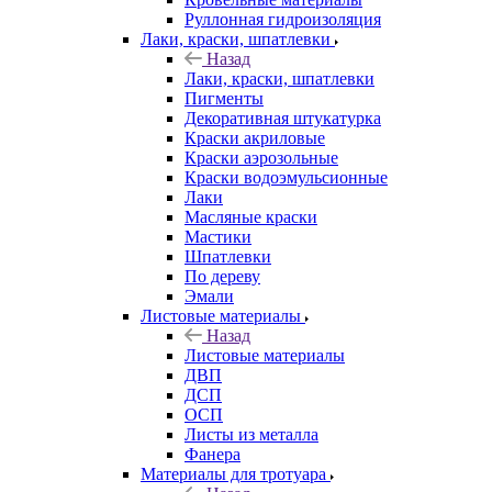
Руллонная гидроизоляция
Лаки, краски, шпатлевки
Назад
Лаки, краски, шпатлевки
Пигменты
Декоративная штукатурка
Краски акриловые
Краски аэрозольные
Краски водоэмульсионные
Лаки
Масляные краски
Мастики
Шпатлевки
По дереву
Эмали
Листовые материалы
Назад
Листовые материалы
ДВП
ДСП
ОСП
Листы из металла
Фанера
Материалы для тротуара