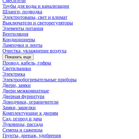
Смесители
Трубы для воды и канализации
Шланги, подводка
Электротовары, свет и климат
Выключатели и светорегуляторы
Элементы питания
Вентиляция
Кондиционеры
Лампочки и ленты
Очистка, увлажнение воздуха
Показать еще
Провод, кабель, гофры
Светильники
Электрика
Электрообогревательные приборы
Двери, замки
Двери межкомнатные
Дверная фурнитура
Доводчики, ограничители
Замки, защелки
Комплектующие к дверям
Сад, огород и дача
Луковицы, рассада
Семена и саженцы
Грунты, дренаж, удобрения