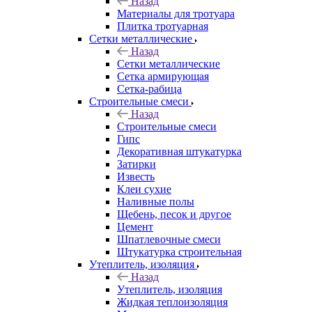
Назад
Материалы для тротуара
Плитка тротуарная
Сетки металлические
Назад
Сетки металлические
Сетка армирующая
Сетка-рабица
Строительные смеси
Назад
Строительные смеси
Гипс
Декоративная штукатурка
Затирки
Известь
Клеи сухие
Наливные полы
Щебень, песок и другое
Цемент
Шпатлевочные смеси
Штукатурка строительная
Утеплитель, изоляция
Назад
Утеплитель, изоляция
Жидкая теплоизоляция