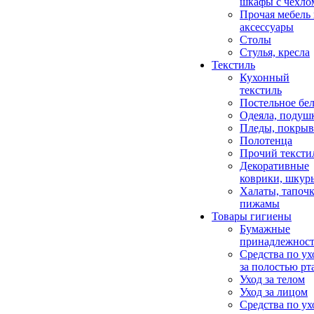
шкафы с чехло
Прочая мебель
аксессуары
Столы
Стулья, кресла
Текстиль
Кухонный
текстиль
Постельное бел
Одеяла, подуш
Пледы, покрыв
Полотенца
Прочий тексти
Декоративные
коврики, шкур
Халаты, тапочк
пижамы
Товары гигиены
Бумажные
принадлежнос
Средства по ух
за полостью рт
Уход за телом
Уход за лицом
Средства по ух