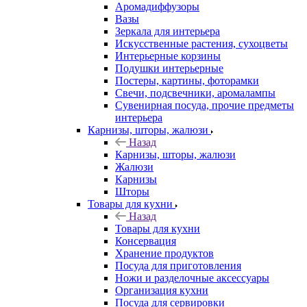
Аромадиффузоры
Вазы
Зеркала для интерьера
Искусственные растения, сухоцветы
Интерьерные корзины
Подушки интерьерные
Постеры, картины, фоторамки
Свечи, подсвечники, аромалампы
Сувенирная посуда, прочие предметы
интерьера
Карнизы, шторы, жалюзи
Назад
Карнизы, шторы, жалюзи
Жалюзи
Карнизы
Шторы
Товары для кухни
Назад
Товары для кухни
Консервация
Хранение продуктов
Посуда для приготовления
Ножи и разделочные аксессуары
Организация кухни
Посуда для сервировки