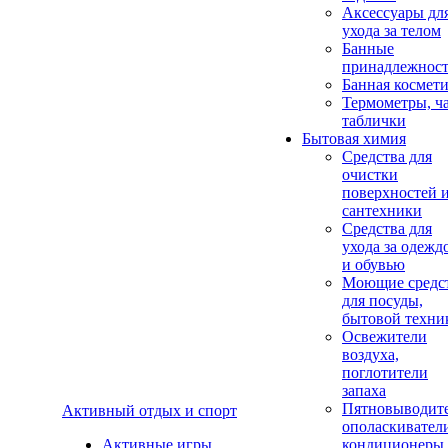
Аксеcсуары дл
ухода за телом
Банные
принадлежнос
Банная космет
Термометры, ч
таблички
Бытовая химия
Средства для
очистки
поверхностей 
сантехники
Средства для
ухода за одежд
и обувью
Моющие средс
для посуды,
бытовой техни
Освежители
воздуха,
поглотители
запаха
Пятновыводите
Активный отдых и спорт
ополаскивател
Активные игры
кондиционеры