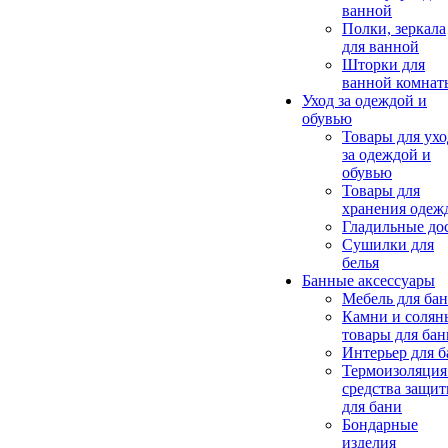
ванной
Полки, зеркала
для ванной
Шторки для
ванной комнат
Уход за одеждой и
обувью
Товары для ухо
за одеждой и
обувью
Товары для
хранения одеж
Гладильные до
Сушилки для
белья
Банные аксессуары
Мебель для ба
Камни и солян
товары для бан
Интерьер для 
Термоизоляция
средства защи
для бани
Бондарные
изделия