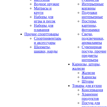
Водное оружие
Интерьерные
Матрасы и
корзины
круги
Подушки
Наборы для
интерьерные
игры в песок
Постеры,
Наборы для
картины,
плавания
фоторамки
Прочие спорттовары
Свечи,
Спортинвентарь
подсвечники,
и аксессуары
аромалампы
Шахматы,
Сувенирная
шашки, нарды
посуда, прочие
предметы
интерьера
Карнизы, шторы,
жалюзи
Жалюзи
Карнизы
Шторы
Товары для кухни
Консервация
Хранение
продуктов
Посуда для