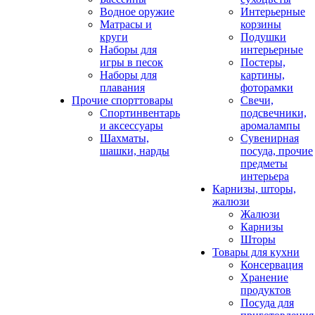
Водное оружие
Интерьерные
Матрасы и
корзины
круги
Подушки
Наборы для
интерьерные
игры в песок
Постеры,
Наборы для
картины,
плавания
фоторамки
Прочие спорттовары
Свечи,
Спортинвентарь
подсвечники,
и аксессуары
аромалампы
Шахматы,
Сувенирная
шашки, нарды
посуда, прочие
предметы
интерьера
Карнизы, шторы,
жалюзи
Жалюзи
Карнизы
Шторы
Товары для кухни
Консервация
Хранение
продуктов
Посуда для