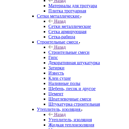
Назад
Материалы для тротуара
Плитка тротуарная
Сетки металлические
Назад
Сетки металлические
Сетка армирующая
Сетка-рабица
Строительные смеси
Назад
Строительные смеси
Гипс
Декоративная штукатурка
Затирки
Известь
Клеи сухие
Наливные полы
Щебень, песок и другое
Цемент
Шпатлевочные смеси
Штукатурка строительная
Утеплитель, изоляция
Назад
Утеплитель, изоляция
Жидкая теплоизоляция