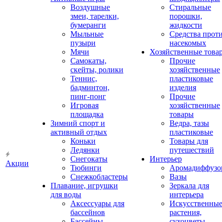
Воздушные
Стиральные
змеи, тарелки,
порошки,
бумеранги
жидкости
Мыльные
Средства прот
пузыри
насекомых
Мячи
Хозяйственные това
Самокаты,
Прочие
скейты, ролики
хозяйственные
Теннис,
пластиковые
бадминтон,
изделия
пинг-понг
Прочие
Игровая
хозяйственные
площадка
товары
Зимний спорт и
Ведра, тазы
активный отдых
пластиковые
Коньки
Товары для
Ледянки
путешествий
Снегокаты
Интерьер
Акции
Тюбинги
Аромадиффузо
Снежкобластеры
Вазы
Плавание, игрушки
Зеркала для
для воды
интерьера
Аксессуары для
Искусственны
бассейнов
растения,
Бассейны
сухоцветы