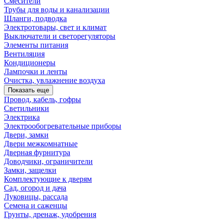
Смесители
Трубы для воды и канализации
Шланги, подводка
Электротовары, свет и климат
Выключатели и светорегуляторы
Элементы питания
Вентиляция
Кондиционеры
Лампочки и ленты
Очистка, увлажнение воздуха
Показать еще
Провод, кабель, гофры
Светильники
Электрика
Электрообогревательные приборы
Двери, замки
Двери межкомнатные
Дверная фурнитура
Доводчики, ограничители
Замки, защелки
Комплектующие к дверям
Сад, огород и дача
Луковицы, рассада
Семена и саженцы
Грунты, дренаж, удобрения