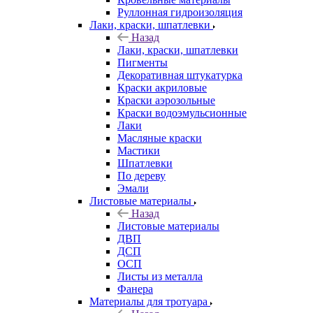
Руллонная гидроизоляция
Лаки, краски, шпатлевки
Назад
Лаки, краски, шпатлевки
Пигменты
Декоративная штукатурка
Краски акриловые
Краски аэрозольные
Краски водоэмульсионные
Лаки
Масляные краски
Мастики
Шпатлевки
По дереву
Эмали
Листовые материалы
Назад
Листовые материалы
ДВП
ДСП
ОСП
Листы из металла
Фанера
Материалы для тротуара