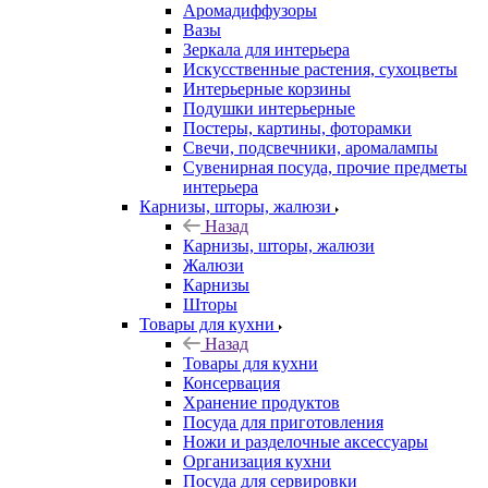
Аромадиффузоры
Вазы
Зеркала для интерьера
Искусственные растения, сухоцветы
Интерьерные корзины
Подушки интерьерные
Постеры, картины, фоторамки
Свечи, подсвечники, аромалампы
Сувенирная посуда, прочие предметы
интерьера
Карнизы, шторы, жалюзи
Назад
Карнизы, шторы, жалюзи
Жалюзи
Карнизы
Шторы
Товары для кухни
Назад
Товары для кухни
Консервация
Хранение продуктов
Посуда для приготовления
Ножи и разделочные аксессуары
Организация кухни
Посуда для сервировки