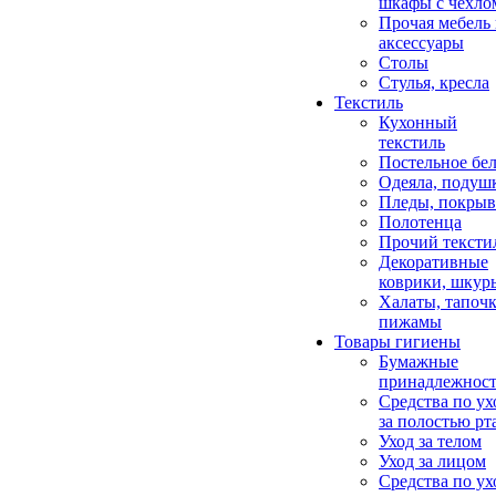
шкафы с чехло
Прочая мебель
аксессуары
Столы
Стулья, кресла
Текстиль
Кухонный
текстиль
Постельное бел
Одеяла, подуш
Пледы, покрыв
Полотенца
Прочий тексти
Декоративные
коврики, шкур
Халаты, тапочк
пижамы
Товары гигиены
Бумажные
принадлежнос
Средства по ух
за полостью рт
Уход за телом
Уход за лицом
Средства по ух