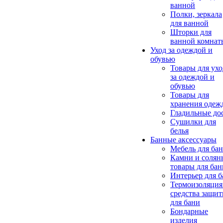
ванной
Полки, зеркала
для ванной
Шторки для
ванной комнат
Уход за одеждой и
обувью
Товары для ухо
за одеждой и
обувью
Товары для
хранения одеж
Гладильные до
Сушилки для
белья
Банные аксессуары
Мебель для ба
Камни и солян
товары для бан
Интерьер для 
Термоизоляция
средства защи
для бани
Бондарные
изделия