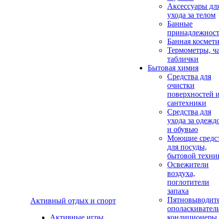
Аксеcсуары дл
ухода за телом
Банные
принадлежнос
Банная космет
Термометры, ч
таблички
Бытовая химия
Средства для
очистки
поверхностей 
сантехники
Средства для
ухода за одежд
и обувью
Моющие средс
для посуды,
бытовой техни
Освежители
воздуха,
поглотители
запаха
Пятновыводите
Активный отдых и спорт
ополаскивател
Активные игры
кондиционеры