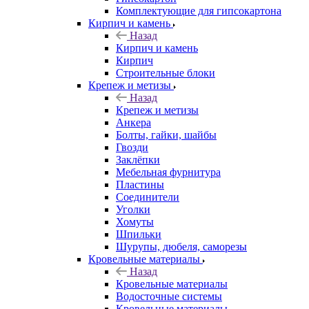
Комплектующие для гипсокартона
Кирпич и камень
Назад
Кирпич и камень
Кирпич
Строительные блоки
Крепеж и метизы
Назад
Крепеж и метизы
Анкера
Болты, гайки, шайбы
Гвозди
Заклёпки
Мебельная фурнитура
Пластины
Соединители
Уголки
Хомуты
Шпильки
Шурупы, дюбеля, саморезы
Кровельные материалы
Назад
Кровельные материалы
Водосточные системы
Кровельные материалы