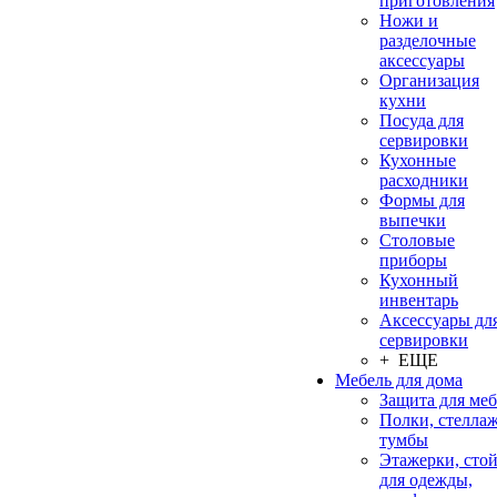
приготовления
Ножи и
разделочные
аксессуары
Организация
кухни
Посуда для
сервировки
Кухонные
расходники
Формы для
выпечки
Столовые
приборы
Кухонный
инвентарь
Аксессуары дл
сервировки
+ ЕЩЕ
Мебель для дома
Защита для ме
Полки, стеллаж
тумбы
Этажерки, сто
для одежды,