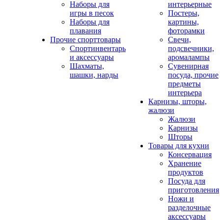
Наборы для
интерьерные
игры в песок
Постеры,
Наборы для
картины,
плавания
фоторамки
Прочие спорттовары
Свечи,
Спортинвентарь
подсвечники,
и аксессуары
аромалампы
Шахматы,
Сувенирная
шашки, нарды
посуда, прочие
предметы
интерьера
Карнизы, шторы,
жалюзи
Жалюзи
Карнизы
Шторы
Товары для кухни
Консервация
Хранение
продуктов
Посуда для
приготовления
Ножи и
разделочные
аксессуары