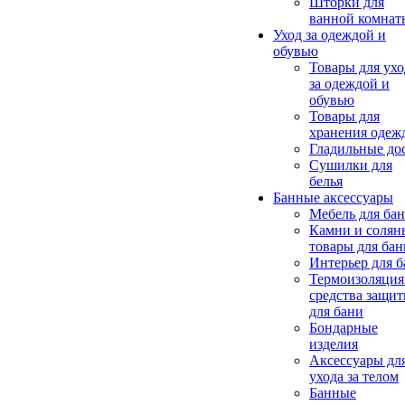
Шторки для
ванной комнат
Уход за одеждой и
обувью
Товары для ухо
за одеждой и
обувью
Товары для
хранения одеж
Гладильные до
Сушилки для
белья
Банные аксессуары
Мебель для ба
Камни и солян
товары для бан
Интерьер для 
Термоизоляция
средства защи
для бани
Бондарные
изделия
Аксеcсуары дл
ухода за телом
Банные