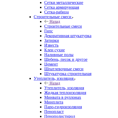
Сетки металлические
Сетка армирующая
Сетка-рабица
Строительные смеси
Назад
Строительные смеси
Гипс
Декоративная штукатурка
Затирки
Известь
Клеи сухие
Наливные полы
Щебень, песок и другое
Цемент
Шпатлевочные смеси
Штукатурка строительная
Утеплитель, изоляция
Назад
Утеплитель, изоляция
Жидкая теплоизоляция
Минвата в руллонах
Минплита
Паро-гидроизоляция
Пенопласт
Пенополистирол