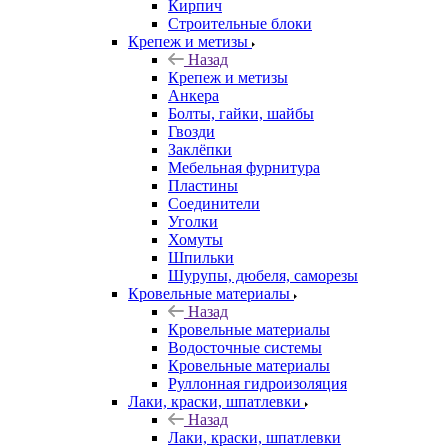
Кирпич
Строительные блоки
Крепеж и метизы
Назад
Крепеж и метизы
Анкера
Болты, гайки, шайбы
Гвозди
Заклёпки
Мебельная фурнитура
Пластины
Соединители
Уголки
Хомуты
Шпильки
Шурупы, дюбеля, саморезы
Кровельные материалы
Назад
Кровельные материалы
Водосточные системы
Кровельные материалы
Руллонная гидроизоляция
Лаки, краски, шпатлевки
Назад
Лаки, краски, шпатлевки