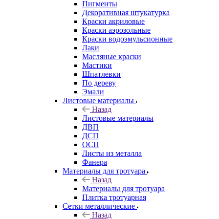
Пигменты
Декоративная штукатурка
Краски акриловые
Краски аэрозольные
Краски водоэмульсионные
Лаки
Масляные краски
Мастики
Шпатлевки
По дереву
Эмали
Листовые материалы
Назад
Листовые материалы
ДВП
ДСП
ОСП
Листы из металла
Фанера
Материалы для тротуара
Назад
Материалы для тротуара
Плитка тротуарная
Сетки металлические
Назад