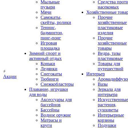
Мыльные
Средства прот
пузыри
насекомых
Мячи
Хозяйственные това
Самокаты,
Прочие
скейты, ролики
хозяйственные
Теннис,
пластиковые
бадминтон,
изделия
пинг-понг
Прочие
Игровая
хозяйственные
площадка
товары
Зимний спорт и
Ведра, тазы
активный отдых
пластиковые
Коньки
Товары для
Ледянки
путешествий
Снегокаты
Интерьер
Акции
Тюбинги
Аромадиффузо
Снежкобластеры
Вазы
Плавание, игрушки
Зеркала для
для воды
интерьера
Аксессуары для
Искусственны
бассейнов
растения,
Бассейны
сухоцветы
Водное оружие
Интерьерные
Матрасы и
корзины
круги
Подушки