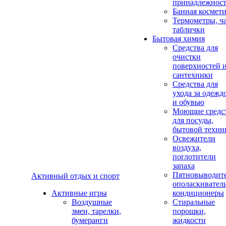
принадлежнос
Банная космет
Термометры, ч
таблички
Бытовая химия
Средства для
очистки
поверхностей 
сантехники
Средства для
ухода за одежд
и обувью
Моющие средс
для посуды,
бытовой техни
Освежители
воздуха,
поглотители
запаха
Пятновыводите
Активный отдых и спорт
ополаскивател
Активные игры
кондиционеры
Воздушные
Стиральные
змеи, тарелки,
порошки,
бумеранги
жидкости