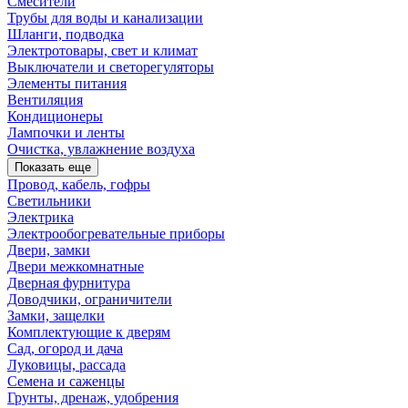
Смесители
Трубы для воды и канализации
Шланги, подводка
Электротовары, свет и климат
Выключатели и светорегуляторы
Элементы питания
Вентиляция
Кондиционеры
Лампочки и ленты
Очистка, увлажнение воздуха
Показать еще
Провод, кабель, гофры
Светильники
Электрика
Электрообогревательные приборы
Двери, замки
Двери межкомнатные
Дверная фурнитура
Доводчики, ограничители
Замки, защелки
Комплектующие к дверям
Сад, огород и дача
Луковицы, рассада
Семена и саженцы
Грунты, дренаж, удобрения