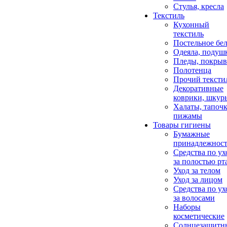
Стулья, кресла
Текстиль
Кухонный
текстиль
Постельное бел
Одеяла, подуш
Пледы, покрыв
Полотенца
Прочий тексти
Декоративные
коврики, шкур
Халаты, тапочк
пижамы
Товары гигиены
Бумажные
принадлежнос
Средства по ух
за полостью рт
Уход за телом
Уход за лицом
Средства по ух
за волосами
Наборы
косметические
Солнцезащитн