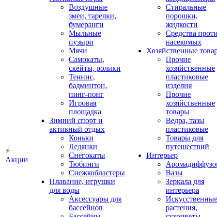
Воздушные
Стиральные
змеи, тарелки,
порошки,
бумеранги
жидкости
Мыльные
Средства прот
пузыри
насекомых
Мячи
Хозяйственные това
Самокаты,
Прочие
скейты, ролики
хозяйственные
Теннис,
пластиковые
бадминтон,
изделия
пинг-понг
Прочие
Игровая
хозяйственные
площадка
товары
Зимний спорт и
Ведра, тазы
активный отдых
пластиковые
Коньки
Товары для
Ледянки
путешествий
Снегокаты
Интерьер
Акции
Тюбинги
Аромадиффузо
Снежкобластеры
Вазы
Плавание, игрушки
Зеркала для
для воды
интерьера
Аксессуары для
Искусственны
бассейнов
растения,
Бассейны
сухоцветы