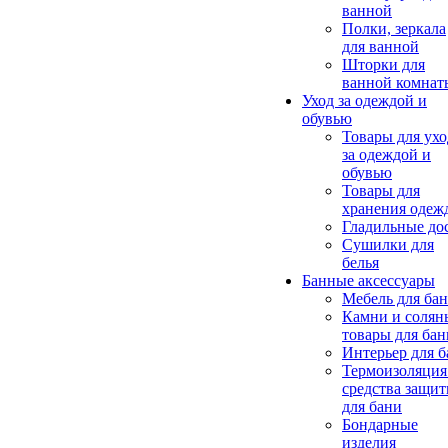
ванной
Полки, зеркала
для ванной
Шторки для
ванной комнат
Уход за одеждой и
обувью
Товары для ухо
за одеждой и
обувью
Товары для
хранения одеж
Гладильные до
Сушилки для
белья
Банные аксессуары
Мебель для ба
Камни и солян
товары для бан
Интерьер для 
Термоизоляция
средства защи
для бани
Бондарные
изделия