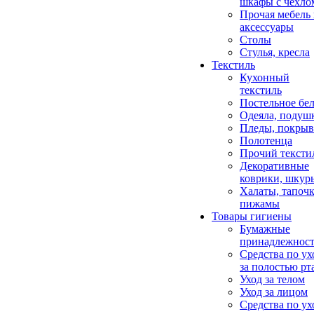
шкафы с чехло
Прочая мебель
аксессуары
Столы
Стулья, кресла
Текстиль
Кухонный
текстиль
Постельное бел
Одеяла, подуш
Пледы, покрыв
Полотенца
Прочий тексти
Декоративные
коврики, шкур
Халаты, тапочк
пижамы
Товары гигиены
Бумажные
принадлежнос
Средства по ух
за полостью рт
Уход за телом
Уход за лицом
Средства по ух