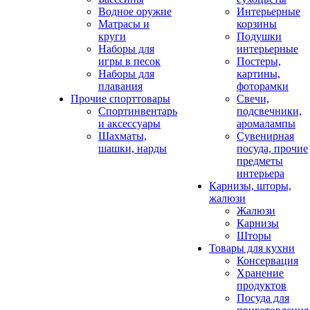
Водное оружие
Интерьерные
Матрасы и
корзины
круги
Подушки
Наборы для
интерьерные
игры в песок
Постеры,
Наборы для
картины,
плавания
фоторамки
Прочие спорттовары
Свечи,
Спортинвентарь
подсвечники,
и аксессуары
аромалампы
Шахматы,
Сувенирная
шашки, нарды
посуда, прочие
предметы
интерьера
Карнизы, шторы,
жалюзи
Жалюзи
Карнизы
Шторы
Товары для кухни
Консервация
Хранение
продуктов
Посуда для