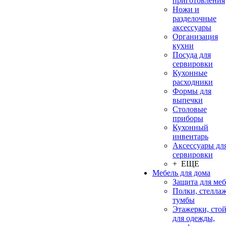
приготовления
Ножи и
разделочные
аксессуары
Организация
кухни
Посуда для
сервировки
Кухонные
расходники
Формы для
выпечки
Столовые
приборы
Кухонный
инвентарь
Аксессуары дл
сервировки
+ ЕЩЕ
Мебель для дома
Защита для ме
Полки, стеллаж
тумбы
Этажерки, сто
для одежды,