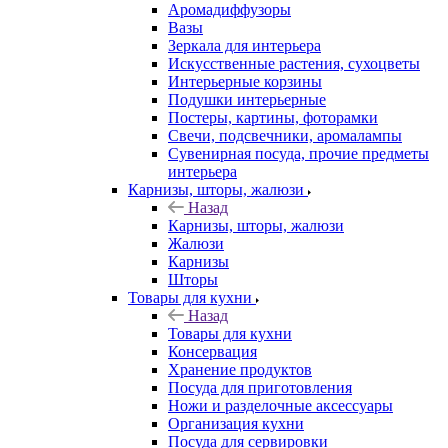
Аромадиффузоры
Вазы
Зеркала для интерьера
Искусственные растения, сухоцветы
Интерьерные корзины
Подушки интерьерные
Постеры, картины, фоторамки
Свечи, подсвечники, аромалампы
Сувенирная посуда, прочие предметы
интерьера
Карнизы, шторы, жалюзи
Назад
Карнизы, шторы, жалюзи
Жалюзи
Карнизы
Шторы
Товары для кухни
Назад
Товары для кухни
Консервация
Хранение продуктов
Посуда для приготовления
Ножи и разделочные аксессуары
Организация кухни
Посуда для сервировки