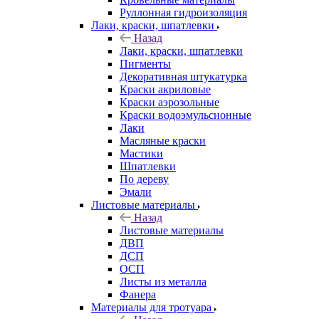
Руллонная гидроизоляция
Лаки, краски, шпатлевки
Назад
Лаки, краски, шпатлевки
Пигменты
Декоративная штукатурка
Краски акриловые
Краски аэрозольные
Краски водоэмульсионные
Лаки
Масляные краски
Мастики
Шпатлевки
По дереву
Эмали
Листовые материалы
Назад
Листовые материалы
ДВП
ДСП
ОСП
Листы из металла
Фанера
Материалы для тротуара