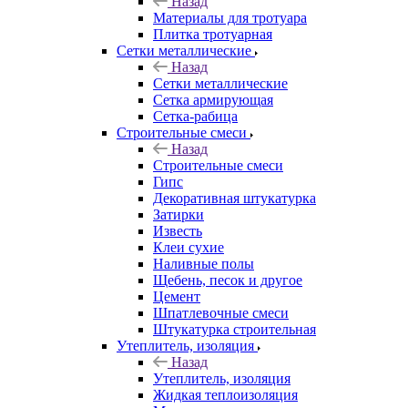
Назад
Материалы для тротуара
Плитка тротуарная
Сетки металлические
Назад
Сетки металлические
Сетка армирующая
Сетка-рабица
Строительные смеси
Назад
Строительные смеси
Гипс
Декоративная штукатурка
Затирки
Известь
Клеи сухие
Наливные полы
Щебень, песок и другое
Цемент
Шпатлевочные смеси
Штукатурка строительная
Утеплитель, изоляция
Назад
Утеплитель, изоляция
Жидкая теплоизоляция