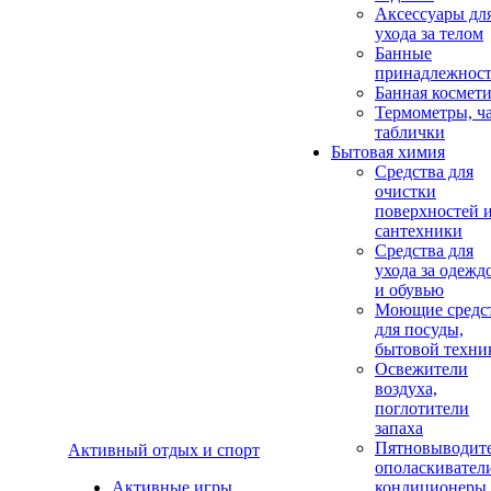
Аксеcсуары дл
ухода за телом
Банные
принадлежнос
Банная космет
Термометры, ч
таблички
Бытовая химия
Средства для
очистки
поверхностей 
сантехники
Средства для
ухода за одежд
и обувью
Моющие средс
для посуды,
бытовой техни
Освежители
воздуха,
поглотители
запаха
Пятновыводите
Активный отдых и спорт
ополаскивател
Активные игры
кондиционеры