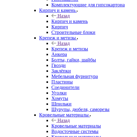
Комплектующие для гипсокартона
Кирпич и камень
Назад
Кирпич и камень
Кирпич
Строительные блоки
Крепеж и метизы
Назад
Крепеж и метизы
Анкера
Болты, гайки, шайбы
Гвозди
Заклёпки
Мебельная фурнитура
Пластины
Соединители
Уголки
Хомуты
Шпильки
Шурупы, дюбеля, саморезы
Кровельные материалы
Назад
Кровельные материалы
Водосточные системы
Кровельные материалы