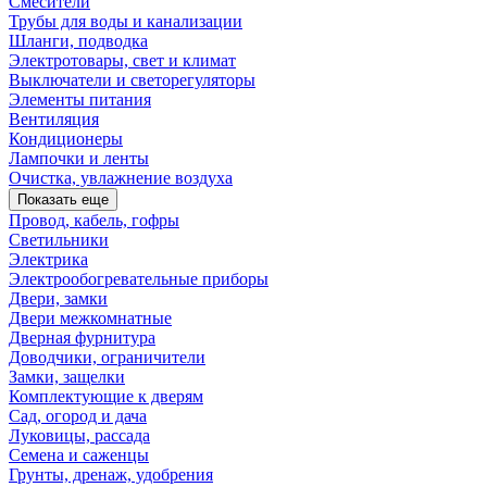
Смесители
Трубы для воды и канализации
Шланги, подводка
Электротовары, свет и климат
Выключатели и светорегуляторы
Элементы питания
Вентиляция
Кондиционеры
Лампочки и ленты
Очистка, увлажнение воздуха
Показать еще
Провод, кабель, гофры
Светильники
Электрика
Электрообогревательные приборы
Двери, замки
Двери межкомнатные
Дверная фурнитура
Доводчики, ограничители
Замки, защелки
Комплектующие к дверям
Сад, огород и дача
Луковицы, рассада
Семена и саженцы
Грунты, дренаж, удобрения