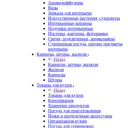
Аромадиффузоры
Вазы
Зеркала для интерьера
Искусственные растения, сухоцветы
Интерьерные корзины
Подушки интерьерные
Постеры, картины, фоторамки
Свечи, подсвечники, аромалампы
Сувенирная посуда, прочие предметы
интерьера
Карнизы, шторы, жалюзи
Назад
Карнизы, шторы, жалюзи
Жалюзи
Карнизы
Шторы
Товары для кухни
Назад
Товары для кухни
Консервация
Хранение продуктов
Посуда для приготовления
Ножи и разделочные аксессуары
Организация кухни
Посуда для сервировки