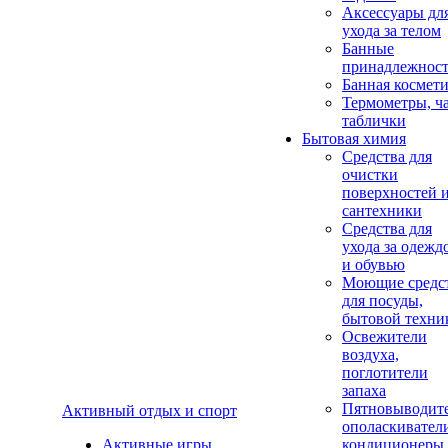
Аксеcсуары дл
ухода за телом
Банные
принадлежнос
Банная космет
Термометры, ч
таблички
Бытовая химия
Средства для
очистки
поверхностей 
сантехники
Средства для
ухода за одежд
и обувью
Моющие средс
для посуды,
бытовой техни
Освежители
воздуха,
поглотители
запаха
Пятновыводите
Активный отдых и спорт
ополаскивател
Активные игры
кондиционеры