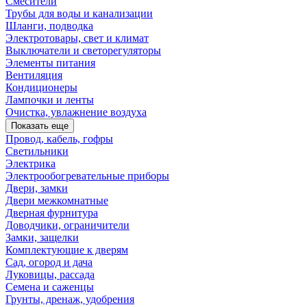
Смесители
Трубы для воды и канализации
Шланги, подводка
Электротовары, свет и климат
Выключатели и светорегуляторы
Элементы питания
Вентиляция
Кондиционеры
Лампочки и ленты
Очистка, увлажнение воздуха
Показать еще
Провод, кабель, гофры
Светильники
Электрика
Электрообогревательные приборы
Двери, замки
Двери межкомнатные
Дверная фурнитура
Доводчики, ограничители
Замки, защелки
Комплектующие к дверям
Сад, огород и дача
Луковицы, рассада
Семена и саженцы
Грунты, дренаж, удобрения