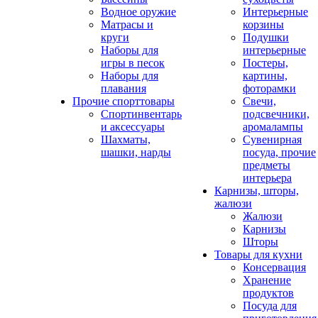
Водное оружие
Интерьерные
Матрасы и
корзины
круги
Подушки
Наборы для
интерьерные
игры в песок
Постеры,
Наборы для
картины,
плавания
фоторамки
Прочие спорттовары
Свечи,
Спортинвентарь
подсвечники,
и аксессуары
аромалампы
Шахматы,
Сувенирная
шашки, нарды
посуда, прочие
предметы
интерьера
Карнизы, шторы,
жалюзи
Жалюзи
Карнизы
Шторы
Товары для кухни
Консервация
Хранение
продуктов
Посуда для