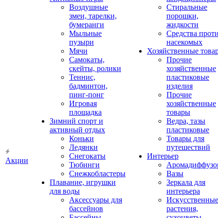
Воздушные
Стиральные
змеи, тарелки,
порошки,
бумеранги
жидкости
Мыльные
Средства прот
пузыри
насекомых
Мячи
Хозяйственные това
Самокаты,
Прочие
скейты, ролики
хозяйственные
Теннис,
пластиковые
бадминтон,
изделия
пинг-понг
Прочие
Игровая
хозяйственные
площадка
товары
Зимний спорт и
Ведра, тазы
активный отдых
пластиковые
Коньки
Товары для
Ледянки
путешествий
Снегокаты
Интерьер
Акции
Тюбинги
Аромадиффузо
Снежкобластеры
Вазы
Плавание, игрушки
Зеркала для
для воды
интерьера
Аксессуары для
Искусственны
бассейнов
растения,
Бассейны
сухоцветы