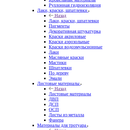
Руллонная гидроизоляция
Лаки, краски, шпатлевки
Назад
Лаки, краски, шпатлевки
Пигменты
Декоративная штукатурка
Краски акриловые
Краски аэрозольные
Краски водоэмульсионные
Лаки
Масляные краски
Мастики
Шпатлевки
По дереву
Эмали
Листовые материалы
Назад
Листовые материалы
ДВП
ДСП
ОСП
Листы из металла
Фанера
Материалы для тротуара