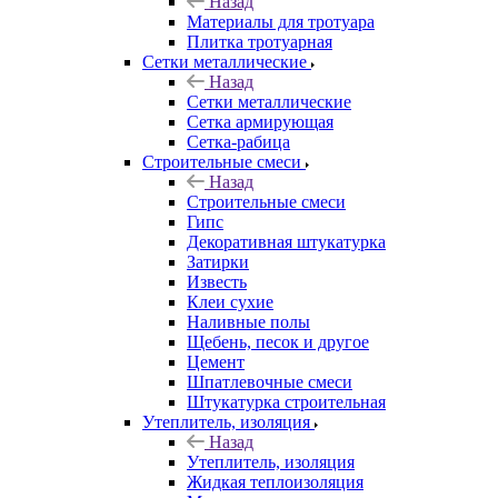
Назад
Материалы для тротуара
Плитка тротуарная
Сетки металлические
Назад
Сетки металлические
Сетка армирующая
Сетка-рабица
Строительные смеси
Назад
Строительные смеси
Гипс
Декоративная штукатурка
Затирки
Известь
Клеи сухие
Наливные полы
Щебень, песок и другое
Цемент
Шпатлевочные смеси
Штукатурка строительная
Утеплитель, изоляция
Назад
Утеплитель, изоляция
Жидкая теплоизоляция