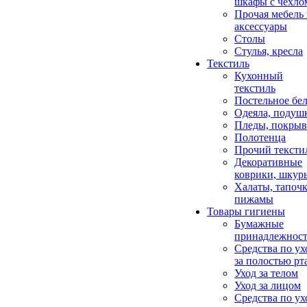
шкафы с чехло
Прочая мебель
аксессуары
Столы
Стулья, кресла
Текстиль
Кухонный
текстиль
Постельное бел
Одеяла, подуш
Пледы, покрыв
Полотенца
Прочий тексти
Декоративные
коврики, шкур
Халаты, тапочк
пижамы
Товары гигиены
Бумажные
принадлежнос
Средства по ух
за полостью рт
Уход за телом
Уход за лицом
Средства по ух