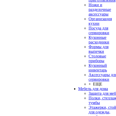
приготовления
Ножи и
разделочные
аксессуары
Организация
кухни
Посуда для
сервировки
Кухонные
расходники
Формы для
выпечки
Столовые
приборы
Кухонный
инвентарь
Аксессуары дл
сервировки
+ ЕЩЕ
Мебель для дома
Защита для ме
Полки, стеллаж
тумбы
Этажерки, сто
для одежды,