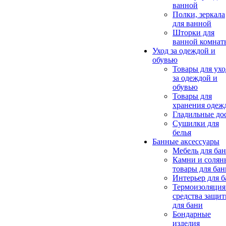
ванной
Полки, зеркала
для ванной
Шторки для
ванной комнат
Уход за одеждой и
обувью
Товары для ухо
за одеждой и
обувью
Товары для
хранения одеж
Гладильные до
Сушилки для
белья
Банные аксессуары
Мебель для ба
Камни и солян
товары для бан
Интерьер для 
Термоизоляция
средства защи
для бани
Бондарные
изделия