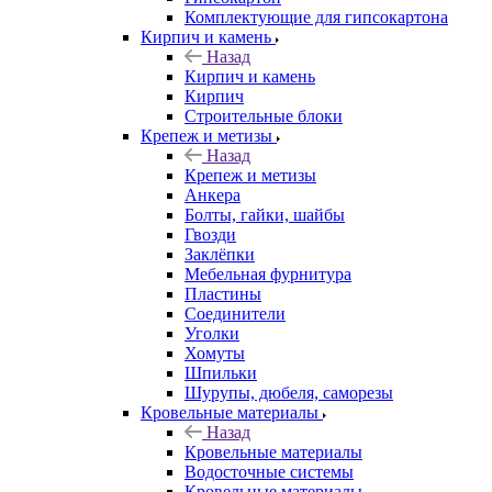
Комплектующие для гипсокартона
Кирпич и камень
Назад
Кирпич и камень
Кирпич
Строительные блоки
Крепеж и метизы
Назад
Крепеж и метизы
Анкера
Болты, гайки, шайбы
Гвозди
Заклёпки
Мебельная фурнитура
Пластины
Соединители
Уголки
Хомуты
Шпильки
Шурупы, дюбеля, саморезы
Кровельные материалы
Назад
Кровельные материалы
Водосточные системы
Кровельные материалы